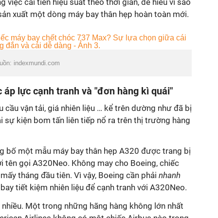
 việc cải tiến hiệu suất theo thời gian, dễ hiểu vì sao
 sản xuất một dòng máy bay thân hẹp hoàn toàn mới.
guồn: indexmundi.com
 áp lực cạnh tranh và "đơn hàng kì quái"
 cầu vận tải, giá nhiên liệu … kể trên dường như đã bị
i sự kiện bom tấn liên tiếp nổ ra trên thị trường hàng
g bố một mẫu máy bay thân hẹp A320 được trang bị
ới tên gọi A320Neo. Không may cho Boeing, chiếc
mấy tháng đầu tiên. Vì vậy, Boeing cần phải
nhanh
ay tiết kiệm nhiên liệu để cạnh tranh với A320Neo.
 nhiều. Một trong những hãng hàng không lớn nhất