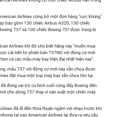
erican Airlines không có một chiếc Airbus nào trong
merican Airlines công bố một đơn hàng "cực khủng"
ẹp bao gồm 130 chiếc Airbus A320, 130 chiếc
Boeing 737 và 100 chiếc
Boeing 737 được trang bị
can Airlines khi đó cho biết hãng này "muốn mua
ợc cải tiến từ phiên bản 737NG với động cơ mới
u hơn cả các mẫu máy bay hiện đại nhất hiện nay".
àng, mẫu 737 với động cơ mới này vẫn chưa được
lines đặt mua một loại máy bay vẫn chưa tồn tại.
đã đóng vai trò cú hích cuối cùng đẩy Boeing đến
 mới cho dòng 737 thay vì sản xuất một chiếc máy
rlines đã đi đến thỏa thuận ngầm với nhau trước khi
hưng tại sao American Airlines lại đưa ra yêu cầu