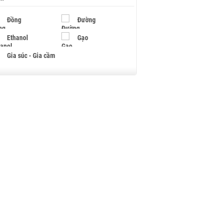
Đồng
Đường
Ethanol
Gạo
Gia súc - Gia cầm
Giấy
Gỗ
Hạt điều
Hồ tiêu - Hạt tiêu
Khí đốt
Kim loại khác
Mắc ca
Muối
Ngũ cốc
Nhựa - Hạt nhựa
Palladium
Phân bón