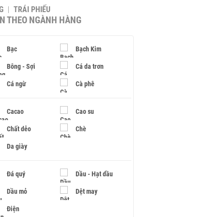
G
TRÁI PHIẾU
IN THEO NGÀNH HÀNG
Bạc
Bạch Kim
Bông - Sợi
Cá da trơn
Cá ngừ
Cà phê
Cacao
Cao su
Chất dẻo
Chè
Da giày
Đá quý
Dầu - Hạt dầu
Dầu mỏ
Dệt may
Điện