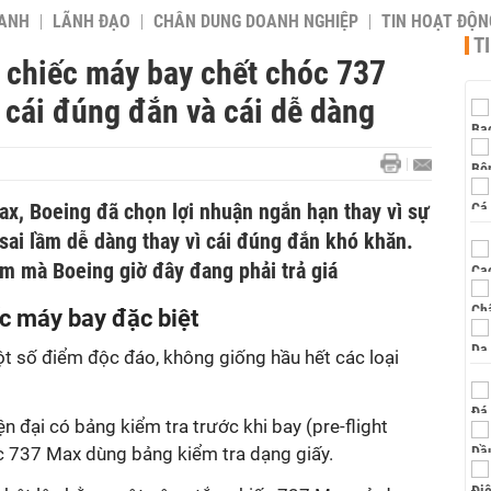
OANH
LÃNH ĐẠO
CHÂN DUNG DOANH NGHIỆP
TIN HOẠT ĐỘN
T
t chiếc máy bay chết chóc 737
 cái đúng đắn và cái dễ dàng
ax, Boeing đã chọn lợi nhuận ngắn hạn thay vì sự
 sai lầm dễ dàng thay vì cái đúng đắn khó khăn.
ầm mà Boeing giờ đây đang phải trả giá
c máy bay đặc biệt
 số điểm độc đáo, không giống hầu hết các loại
n đại có bảng kiểm tra trước khi bay (pre-flight
ếc 737 Max dùng bảng kiểm tra dạng giấy.