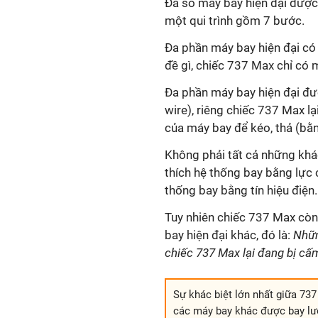
Đa số máy bay hiện đại được
một qui trình gồm 7 bước.
Đa phần máy bay hiện đại có
đề gì, chiếc 737 Max chỉ có 
Đa phần máy bay hiện đại đượ
wire), riêng chiếc 737 Max l
của máy bay để kéo, thả (bằn
Không phải tất cả những khác
thích hệ thống bay bằng lực 
thống bay bằng tín hiệu điện.
Tuy nhiên chiếc 737 Max còn 
bay hiện đại khác, đó là:
Nhữn
chiếc 737 Max lại đang bị cấm
Sự khác biệt lớn nhất giữa 73
các máy bay khác được bay lượ