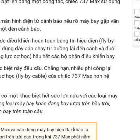
 bật lên bằng một công tắc, chiếc 737 Max sử dụng
 màn hình điện tử cảnh báo nêu rõ máy bay gặp vấn
một đèn cảnh báo.
c điều khiển hoàn toàn bằng tín hiệu điện (fly-by-
ại dùng dây cáp chạy từ buồng lái đến cánh và đuôi
g lực cơ học) hầu hết các bộ phận điều khiển bay.
 biệt này đều xấu. Chẳng hạn, nhiều phi công lại
cơ học (fly-by-cable) của chiếc 737 Max hơn hệ
có một khác biệt hết sức lớn nữa với các loại máy
g loại máy bay khác đang bay lượn trên bầu trời,
 bay trên toàn cầu.
7 Max và các dòng máy bay hiện đại khác là
n trên trời cao trong khi 737 Max phải nằm