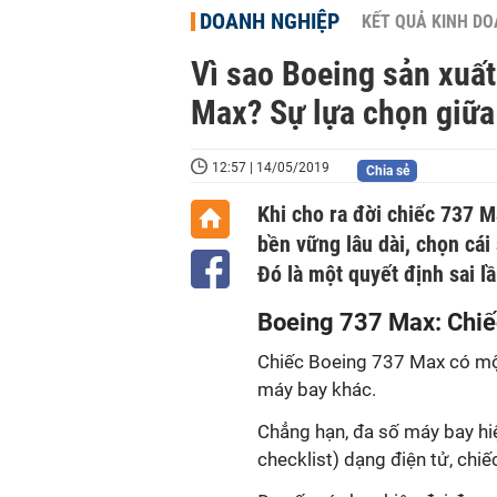
DOANH NGHIỆP
KẾT QUẢ KINH D
Vì sao Boeing sản xuấ
Max? Sự lựa chọn giữa
12:57 | 14/05/2019
Chia sẻ
Khi cho ra đời chiếc 737 M
bền vững lâu dài, chọn cái
Đó là một quyết định sai l
Boeing 737 Max: Chiế
Chiếc Boeing 737 Max có một
máy bay khác.
Chẳng hạn, đa số máy bay hiệ
checklist) dạng điện tử, chi