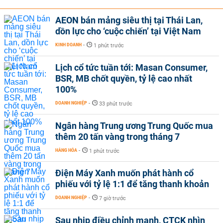
AEON bán mảng siêu thị tại Thái Lan,
dồn lực cho ‘cuộc chiến’ tại Việt Nam
KINH DOANH
-
1 phút trước
Lịch cổ tức tuần tới: Masan Consumer,
BSR, MB chốt quyền, tỷ lệ cao nhất
100%
DOANH NGHIỆP
-
33 phút trước
Ngân hàng Trung ương Trung Quốc mua
thêm 20 tấn vàng trong tháng 7
HÀNG HÓA
-
1 phút trước
Điện Máy Xanh muốn phát hành cổ
phiếu với tỷ lệ 1:1 để tăng thanh khoản
DOANH NGHIỆP
-
7 giờ trước
Sau nhịp điều chỉnh mạnh, CTCK nhìn