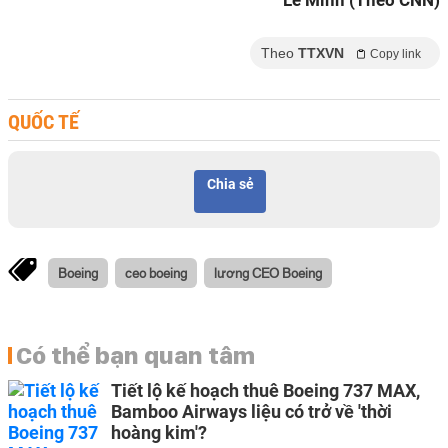
Lê Minh (Theo CNN)
Theo
TTXVN
Copy link
QUỐC TẾ
Chia sẻ
Boeing
ceo boeing
lương CEO Boeing
Có thể bạn quan tâm
Tiết lộ kế hoạch thuê Boeing 737 MAX,
Bamboo Airways liệu có trở về 'thời
hoàng kim'?