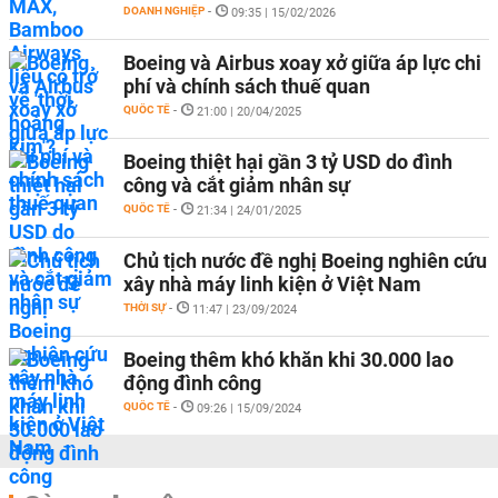
DOANH NGHIỆP
-
09:35 | 15/02/2026
Boeing và Airbus xoay xở giữa áp lực chi
phí và chính sách thuế quan
QUỐC TẾ
-
21:00 | 20/04/2025
Boeing thiệt hại gần 3 tỷ USD do đình
công và cắt giảm nhân sự
QUỐC TẾ
-
21:34 | 24/01/2025
Chủ tịch nước đề nghị Boeing nghiên cứu
xây nhà máy linh kiện ở Việt Nam
THỜI SỰ
-
11:47 | 23/09/2024
Boeing thêm khó khăn khi 30.000 lao
động đình công
QUỐC TẾ
-
09:26 | 15/09/2024