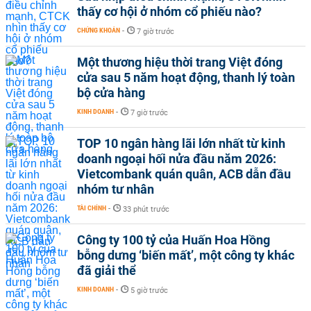
thấy cơ hội ở nhóm cổ phiếu nào?
CHỨNG KHOÁN
-
7 giờ trước
Một thương hiệu thời trang Việt đóng
cửa sau 5 năm hoạt động, thanh lý toàn
bộ cửa hàng
KINH DOANH
-
7 giờ trước
TOP 10 ngân hàng lãi lớn nhất từ kinh
doanh ngoại hối nửa đầu năm 2026:
Vietcombank quán quân, ACB dẫn đầu
nhóm tư nhân
TÀI CHÍNH
-
33 phút trước
Công ty 100 tỷ của Huấn Hoa Hồng
bỗng dưng ‘biến mất’, một công ty khác
đã giải thể
KINH DOANH
-
5 giờ trước