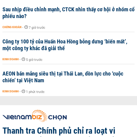
Sau nhịp điều chỉnh mạnh, CTCK nhìn thấy cơ hội ở nhóm cổ
phiếu nào?
CHỨNG KHOÁN
-
7 giờ trước
Công ty 100 tỷ của Huấn Hoa Hồng bỗng dưng ‘biến mất’,
một công ty khác đã giải thể
KINH DOANH
-
5 giờ trước
AEON bán mảng siêu thị tại Thái Lan, dồn lực cho ‘cuộc
chiến’ tại Việt Nam
KINH DOANH
-
1 phút trước
Thanh tra Chính phủ chỉ ra loạt vi