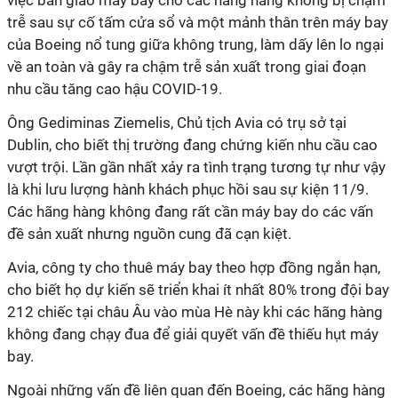
việc bàn giao máy bay cho các hãng hàng không bị chậm
trễ sau sự cố tấm cửa sổ và một mảnh thân trên máy bay
của Boeing nổ tung giữa không trung, làm dấy lên lo ngại
về an toàn và gây ra chậm trễ sản xuất trong giai đoạn
nhu cầu tăng cao hậu COVID-19.
Ông Gediminas Ziemelis, Chủ tịch Avia có trụ sở tại
Dublin, cho biết thị trường đang chứng kiến nhu cầu cao
vượt trội. Lần gần nhất xảy ra tình trạng tương tự như vậy
là khi lưu lượng hành khách phục hồi sau sự kiện 11/9.
Các hãng hàng không đang rất cần máy bay do các vấn
đề sản xuất nhưng nguồn cung đã cạn kiệt.
Avia, công ty cho thuê máy bay theo hợp đồng ngắn hạn,
cho biết họ dự kiến sẽ triển khai ít nhất 80% trong đội bay
212 chiếc tại châu Âu vào mùa Hè này khi các hãng hàng
không đang chạy đua để giải quyết vấn đề thiếu hụt máy
bay.
Ngoài những vấn đề liên quan đến Boeing, các hãng hàng