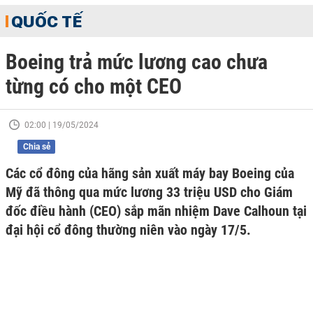
QUỐC TẾ
Boeing trả mức lương cao chưa
từng có cho một CEO
02:00 | 19/05/2024
Chia sẻ
Các cổ đông của hãng sản xuất máy bay Boeing của
Mỹ đã thông qua mức lương 33 triệu USD cho Giám
đốc điều hành (CEO) sắp mãn nhiệm Dave Calhoun tại
đại hội cổ đông thường niên vào ngày 17/5.