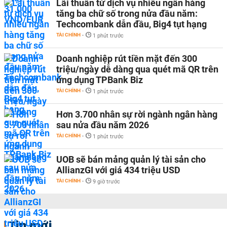
Lãi thuần từ dịch vụ nhiều ngân hàng
tăng ba chữ số trong nửa đầu năm:
Techcombank dẫn đầu, Big4 tụt hạng
TÀI CHÍNH
-
1 phút trước
Doanh nghiệp rút tiền mặt đến 300
triệu/ngày dễ dàng qua quét mã QR trên
ứng dụng TPBank Biz
TÀI CHÍNH
-
1 phút trước
Hơn 3.700 nhân sự rời ngành ngân hàng
sau nửa đầu năm 2026
TÀI CHÍNH
-
1 phút trước
UOB sẽ bán mảng quản lý tài sản cho
AllianzGI với giá 434 triệu USD
TÀI CHÍNH
-
9 giờ trước
Tin mới