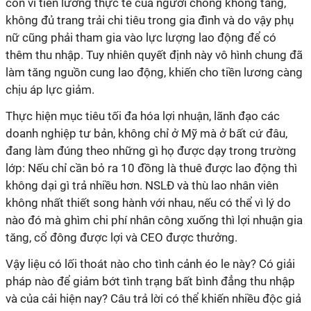
còn vì tiền lương thực tế của người chồng không tăng,
không đủ trang trải chi tiêu trong gia đình và do vậy phụ
nữ cũng phải tham gia vào lực lượng lao động để có
thêm thu nhập. Tuy nhiên quyết định này vô hình chung đã
làm tăng nguồn cung lao động, khiến cho tiền lương càng
chịu áp lực giảm.
Thực hiện mục tiêu tối đa hóa lợi nhuận, lãnh đạo các
doanh nghiệp tư bản, không chỉ ở Mỹ mà ở bất cứ đâu,
đang làm đúng theo những gì họ được dạy trong trường
lớp: Nếu chỉ cần bỏ ra 10 đồng là thuê được lao động thì
không dại gì trả nhiều hơn. NSLĐ và thù lao nhân viên
không nhất thiết song hành với nhau, nếu có thể vì lý do
nào đó mà ghìm chi phí nhân công xuống thì lợi nhuận gia
tăng, cổ đông được lợi và CEO được thưởng.
Vậy liệu có lối thoát nào cho tình cảnh éo le này? Có giải
pháp nào để giảm bớt tình trạng bất bình đẳng thu nhập
và của cải hiện nay? Câu trả lời có thể khiến nhiều độc giả