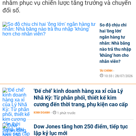
nhằm phục vụ chiến lược tăng trưởng và chuyển
đổi số.
So độ chịu chi
hai 'ông lớn'
ngân hàng tư
nhân: Nhà băng
nào trả thu nhập
'khủng' hơn cho
nhân viên?
TÀI CHÍNH
-
10:33 | 28/07/2026
'Đế chế’ kinh doanh hàng xa xỉ của Lý
Nhã Kỳ: Từ phân phối, thiết kế kim
cương đến thời trang, phụ kiện cao cấp
KINH DOANH
-
1 phút trước
Dow Jones tăng hơn 250 điểm, tiếp tục
lập kỷ lục mới