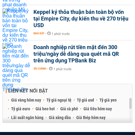
Keppel ký thỏa thuận bán toàn bộ vốn
tại Empire City, dự kiến thu về 270 triệu
USD
NHÀ ĐẤT
-
1 phút trước
Doanh nghiệp rút tiền mặt đến 300
triệu/ngày dễ dàng qua quét mã QR
trên ứng dụng TPBank Biz
TÀI CHÍNH
-
1 phút trước
LIÊN KẾT NỔI BẬT
Giá vàng hôm nay
Tỷ giá ngoại tệ
Tỷ giá usd
Tỷ giá yen
Tỷ giá euro
Giá heo hơi
Giá cà phê
Giá tiêu hôm nay
Lãi suất ngân hàng
Giá xăng dầu
Giá thép hôm nay
Giá sầu riêng
Giá thịt heo
Giá gạo
Giá cao su