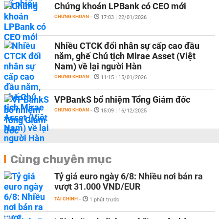
Chứng khoán LPBank có CEO mới
CHỨNG KHOÁN
-
17:03 | 22/01/2026
Nhiều CTCK đổi nhân sự cấp cao đầu
năm, ghế Chủ tịch Mirae Asset (Việt
Nam) về lại người Hàn
CHỨNG KHOÁN
-
11:15 | 15/01/2026
VPBankS bổ nhiệm Tổng Giám đốc
CHỨNG KHOÁN
-
15:09 | 16/12/2025
Cùng chuyên mục
Tỷ giá euro ngày 6/8: Nhiều nơi bán ra
vượt 31.000 VND/EUR
TÀI CHÍNH
-
1 phút trước