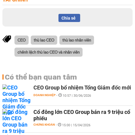
Chia sẻ
CEO
thù lao CEO
thù lao nhân viên
chênh lệch thù lao CEO và nhân viên
Có thể bạn quan tâm
CEO Group bổ nhiệm Tổng Giám đốc mới
DOANH NGHIỆP
-
10:57 | 30/06/2026
Cổ đông lớn CEO Group bán ra 9 triệu cổ
phiếu
CHỨNG KHOÁN
-
15:00 | 15/04/2026