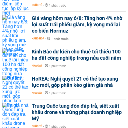
QUỐC TẾ
-
1 phút trước
Giá vàng hôm nay 6/8: Tăng hơn 4% nhờ
lợi suất trái phiếu giảm, kỳ vọng mở lại
eo biển Hormuz
HÀNG HÓA
-
1 phút trước
Kinh Bắc dự kiến cho thuê tối thiểu 100
ha đất công nghiệp trong nửa cuối năm
NHÀ ĐẤT
-
1 phút trước
HoREA: Nghị quyết 21 có thể tạo xung
lực mới, góp phần kéo giảm giá nhà
NHÀ ĐẤT
-
1 phút trước
Trung Quốc tung đòn đáp trả, siết xuất
khẩu drone và trừng phạt doanh nghiệp
Mỹ
QUỐC TẾ
-
1 phút trước