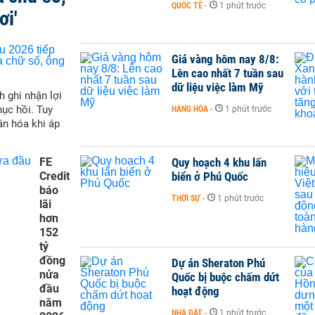
QUỐC TẾ
-
1 phút trước
ơi'
Giá vàng hôm nay 8/8:
Lên cao nhất 7 tuần sau
dữ liệu việc làm Mỹ
h ghi nhận lợi
hục hồi. Tuy
HÀNG HÓA
-
1 phút trước
ân hóa khi áp
FE
Quy hoạch 4 khu lấn
Credit
biển ở Phú Quốc
báo
THỜI SỰ
-
1 phút trước
lãi
hơn
152
tỷ
đồng
Dự án Sheraton Phú
nửa
Quốc bị buộc chấm dứt
đầu
hoạt động
năm
NHÀ ĐẤT
-
1 phút trước