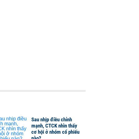
Sau nhịp điều chỉnh
mạnh, CTCK nhìn thấy
cơ hội ở nhóm cổ phiếu
nào?