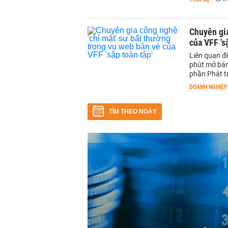
Chuyên gia
của VFF 's
Liên quan đế
phút mở bán
phần Phát t
DOANH NGHIỆP
TÌM THEO NGÀY