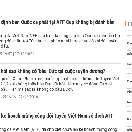
 định bản Quốc ca phát tại AFF Cup không bị đánh bản
T
óng đá Việt Nam VFF cho biết đã cung cấp bản Quốc ca chuẩn cho
óng đá châu Á AFC, phục vụ phần nghi thức chào cờ khi đội tuyển
 đấu.
19:57 | 07/12/2021
hỏi sao không có 'bầu' Đức tại cuộc tuyên dương?
guyễn Xuân Phúc trong buổi gặp mặt, tuyên dương đội tuyển Việt
2-12 khi không thấy bầu Đức đã hỏi: Hôm nay có đông đủ mọi
ả bầu Hiển mà sao lại không có bầu Đức?.
-
16:16 | 22/12/2018
ề kế hoạch mừng công đội tuyển Việt Nam vô địch AFF
óng đá Việt Nam (VFF) đã cho biết chưa lên kế hoạch mừng công