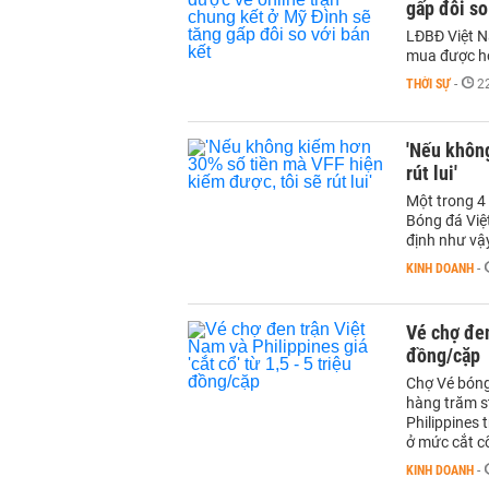
gấp đôi so
LĐBĐ Việt N
mua được hơ
THỜI SỰ
-
2
'Nếu không
rút lui'
Một trong 4 
Bóng đá Việ
định như vậ
KINH DOANH
-
Vé chợ đen
đồng/cặp
Chợ Vé bóng
hàng trăm s
Philippines 
ở mức cắt cổ
KINH DOANH
-