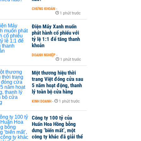
CHỨNG KHOÁN
-
1 phút trước
Điện Máy Xanh muốn
phát hành cổ phiếu với
tỷ lệ 1:1 để tăng thanh
khoản
DOANH NGHIỆP
-
1 phút trước
Một thương hiệu thời
trang Việt đóng cửa sau
5 năm hoạt động, thanh
lý toàn bộ cửa hàng
KINH DOANH
-
1 phút trước
Công ty 100 tỷ của
Huấn Hoa Hồng bỗng
dưng ‘biến mất’, một
công ty khác đã giải thể