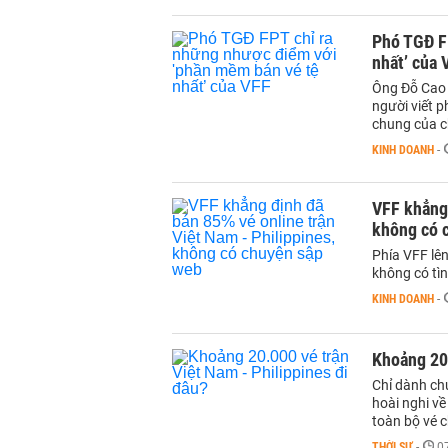
Phó TGĐ F
nhất’ của 
Ông Đỗ Cao 
người viết 
chung của c
KINH DOANH
-
VFF khẳng 
không có 
Phía VFF lên
không có tìn
KINH DOANH
-
Khoảng 20.
Chỉ dành ch
hoài nghi về
toàn bộ vé 
THỜI SỰ
-
0