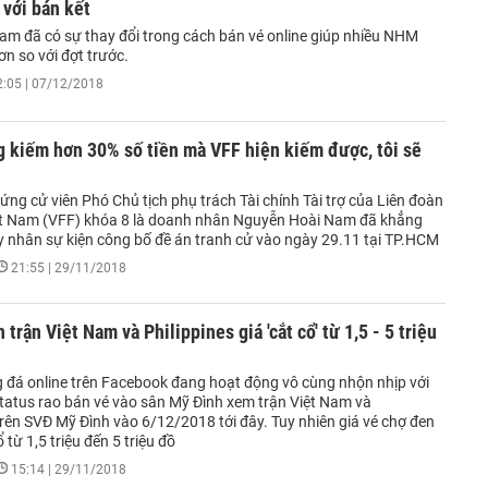
 với bán kết
am đã có sự thay đổi trong cách bán vé online giúp nhiều NHM
n so với đợt trước.
2:05 | 07/12/2018
 kiếm hơn 30% số tiền mà VFF hiện kiếm được, tôi sẽ
ứng cử viên Phó Chủ tịch phụ trách Tài chính Tài trợ của Liên đoàn
t Nam (VFF) khóa 8 là doanh nhân Nguyễn Hoài Nam đã khẳng
y nhân sự kiện công bố đề án tranh cử vào ngày 29.11 tại TP.HCM
21:55 | 29/11/2018
 trận Việt Nam và Philippines giá 'cắt cổ' từ 1,5 - 5 triệu
 đá online trên Facebook đang hoạt động vô cùng nhộn nhịp với
tatus rao bán vé vào sân Mỹ Đình xem trận Việt Nam và
trên SVĐ Mỹ Đình vào 6/12/2018 tới đây. Tuy nhiên giá vé chợ đen
 từ 1,5 triệu đến 5 triệu đồ
15:14 | 29/11/2018