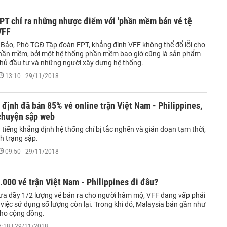
PT chỉ ra những nhược điểm với 'phần mềm bán vé tệ
VFF
Bảo, Phó TGĐ Tập đoàn FPT, khẳng định VFF không thể đổ lỗi cho
phần mềm, bởi một hệ thống phần mềm bao giờ cũng là sản phẩm
hủ đầu tư và những người xây dựng hệ thống.
13:10 | 29/11/2018
định đã bán 85% vé online trận Việt Nam - Philippines,
chuyện sập web
 tiếng khẳng định hệ thống chỉ bị tắc nghẽn và gián đoạn tạm thời,
h trạng sập.
09:50 | 29/11/2018
000 vé trận Việt Nam - Philippines đi đâu?
ưa đầy 1/2 lượng vé bán ra cho người hâm mộ, VFF đang vấp phải
 việc sử dụng số lượng còn lại. Trong khi đó, Malaysia bán gần như
cho cộng đồng.
7:18 | 29/11/2018