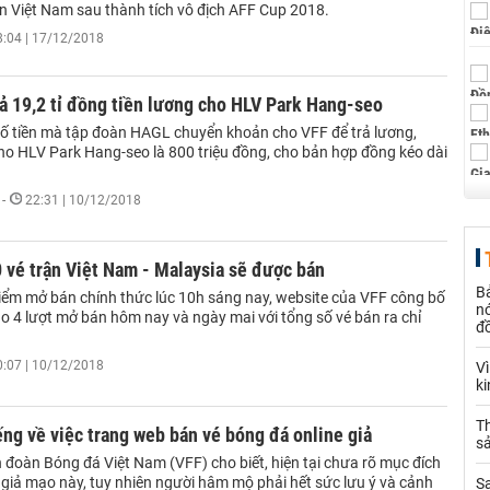
ển Việt Nam sau thành tích vô địch AFF Cup 2018.
8:04 | 17/12/2018
ả 19,2 tỉ đồng tiền lương cho HLV Park Hang-seo
số tiền mà tập đoàn HAGL chuyển khoản cho VFF để trả lương,
ho HLV Park Hang-seo là 800 triệu đồng, cho bản hợp đồng kéo dài
-
22:31 | 10/12/2018
 vé trận Việt Nam - Malaysia sẽ được bán
B
điểm mở bán chính thức lúc 10h sáng nay, website của VFF công bố
nó
o 4 lượt mở bán hôm nay và ngày mai với tổng số vé bán ra chỉ
đ
0:07 | 10/12/2018
V
k
Th
ếng về việc trang web bán vé bóng đá online giả
sả
n đoàn Bóng đá Việt Nam (VFF) cho biết, hiện tại chưa rõ mục đích
 giả mạo này, tuy nhiên người hâm mộ phải hết sức lưu ý và cảnh
S