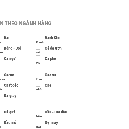
IN THEO NGÀNH HÀNG
Bạc
Bạch Kim
Bông - Sợi
Cá da trơn
Cá ngừ
Cà phê
Cacao
Cao su
Chất dẻo
Chè
Da giày
Đá quý
Dầu - Hạt dầu
Dầu mỏ
Dệt may