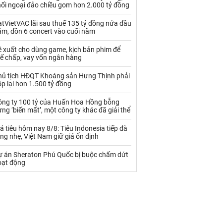
Palladium
Phân bón
hối ngoại đảo chiều gom hơn 2.000 tỷ đồng
Rau - Củ -Quả
Sắt thép
tVietVAC lãi sau thuế 135 tỷ đồng nửa đầu
ăm, dồn 6 concert vào cuối năm
Sữa
ề xuất cho dùng game, kịch bản phim để
hế chấp, vay vốn ngân hàng
Than
Thức ăn chăn nuôi
hủ tịch HĐQT Khoáng sản Hưng Thịnh phải
p lại hơn 1.500 tỷ đồng
Thủy hải sản khác
Tôm
ông ty 100 tỷ của Huấn Hoa Hồng bỗng
Vàng
ng ‘biến mất’, một công ty khác đã giải thể
á tiêu hôm nay 8/8: Tiêu Indonesia tiếp đà
VLXD khác
Xăng dầu
ng nhẹ, Việt Nam giữ giá ổn định
Xi măng - Clynker
ự án Sheraton Phú Quốc bị buộc chấm dứt
oạt động