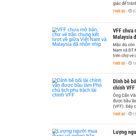
giác để trán
THỜI SỰ
-
0
VFF chưa m
Malaysia 
Mặc dù còn 
Nam và ĐT M
trên chợ vé 
THỜI SỰ
-
1
Dính bê bố
chính VFF
Ông Cấn Văn
được bầu làm
(VFF). Đây c
THỜI SỰ
-
1
Lượng ngư