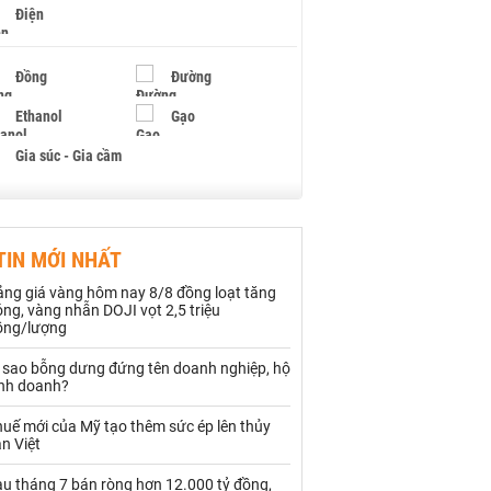
Điện
Đồng
Đường
Ethanol
Gạo
Gia súc - Gia cầm
Giấy
Gỗ
TIN MỚI NHẤT
Hạt điều
Hồ tiêu - Hạt tiêu
ảng giá vàng hôm nay 8/8 đồng loạt tăng
Khí đốt
ng, vàng nhẫn DOJI vọt 2,5 triệu
ồng/lượng
Kim loại khác
Mắc ca
ì sao bỗng dưng đứng tên doanh nghiệp, hộ
inh doanh?
Muối
Ngũ cốc
uế mới của Mỹ tạo thêm sức ép lên thủy
Nhựa - Hạt nhựa
n Việt
au tháng 7 bán ròng hơn 12.000 tỷ đồng,