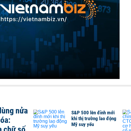
 dùng nửa
S&P 500 lên đỉnh mới
hóa:
khi thị trường lao động
Mỹ suy yếu
a chữ số,