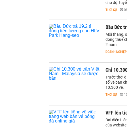
cho đội tuy
THỜI SỰ
-
0
Bầu Đức tr
Mỗi tháng, 
đóng thuế c
2 năm.
DOANH NGHIỆP
Chỉ 10.300
Trước thời 
số vé bán ch
10.300 vé.
THỜI SỰ
-
1
VFF lên ti
Đại diện Liê
của website