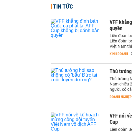
TIN TỨC
VFF khẳng
quyền
Liên đoàn b
Liên đoàn b
Việt Nam thi
KINH DOANH
-
Thủ tướng 
Thủ tướng N
Nam chiều 2
người, có c
DOANH NGHIỆP
VFF nói v
Cup
Liên đoàn B