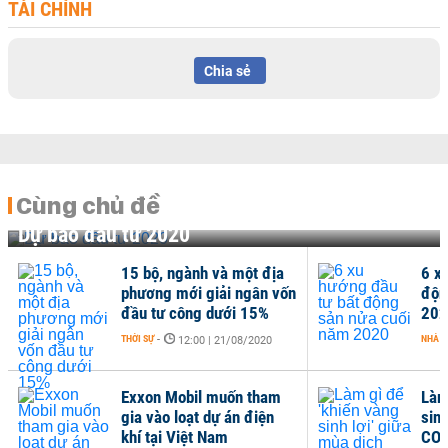
TÀI CHÍNH
Chia sẻ
Cùng chủ đề
Dự báo đầu tư 2020
15 bộ, ngành và một địa
6 x
phương mới giải ngân vốn
độn
đầu tư công dưới 15%
202
THỜI SỰ
-
NHÀ Đ
12:00 | 21/08/2020
Exxon Mobil muốn tham
Làm
gia vào loạt dự án điện
sinh
khí tại Việt Nam
COV