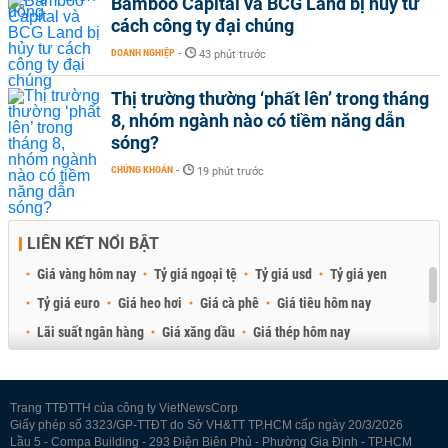
Bamboo Capital và BCG Land bị hủy tư
cách công ty đại chúng
DOANH NGHIỆP
-
43 phút trước
Thị trường thường ‘phất lên’ trong tháng
8, nhóm ngành nào có tiềm năng dẫn
sóng?
CHỨNG KHOÁN
-
19 phút trước
LIÊN KẾT NỔI BẬT
Giá vàng hôm nay
Tỷ giá ngoại tệ
Tỷ giá usd
Tỷ giá yen
Tỷ giá euro
Giá heo hơi
Giá cà phê
Giá tiêu hôm nay
Lãi suất ngân hàng
Giá xăng dầu
Giá thép hôm nay
Giá sầu riêng
Giá thịt heo
Giá gạo
Giá cao su
Best Retail Brokers
Diễn đàn đầu tư Việt Nam 2026
Trang TTĐTTH của công ty VietNewsCorp
Giấy phép số 3323/GP-TTĐT do Sở VH&TT TP.HCM cấp ngày 20/3/2026
Lầu 5 - Compa Building - 293 Điện Biên Phủ - Phường Gia Định - TP.HCM