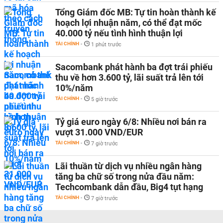
Tổng Giám đốc MB: Tự tin hoàn thành kế
hoạch lợi nhuận năm, có thể đạt mốc
40.000 tỷ nếu tình hình thuận lợi
TÀI CHÍNH
-
1 phút trước
Sacombank phát hành ba đợt trái phiếu
thu về hơn 3.600 tỷ, lãi suất trả lên tới
10%/năm
TÀI CHÍNH
-
5 giờ trước
Tỷ giá euro ngày 6/8: Nhiều nơi bán ra
vượt 31.000 VND/EUR
TÀI CHÍNH
-
7 giờ trước
Lãi thuần từ dịch vụ nhiều ngân hàng
tăng ba chữ số trong nửa đầu năm:
Techcombank dẫn đầu, Big4 tụt hạng
TÀI CHÍNH
-
7 giờ trước