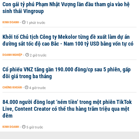
Con gái tỷ phú Phạm Nhật Vượng lần đầu tham gia vào hệ
sinh thái Vingroup
KINH DOANH
-
1 phút trước
Khởi tố Chủ tịch Công ty Mekolor từng đề xuất làm dự án
đường sắt tốc độ cao Bắc - Nam 100 tỷ USD bằng vốn tự có
DOANH NGHIỆP
-
2 giờ trước
Cổ phiếu VNZ tăng gần 190.000 đồng/cp sau 5 phiên, gấp
đôi giá trong ba tháng
CHỨNG KHOÁN
-
4 giờ trước
84.000 người đồng loạt ‘ném tiền’ trong một phiên TikTok
Live, Content Creator có thể thu hàng trăm triệu qua một
đêm
KINH DOANH
-
5 giờ trước