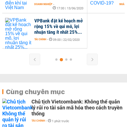
DOANH NGHIỆP
-
NHÀ Đ
17:00 | 13/06/2020
VPBank đặt kế hoạch mở
rộng 15% về qui mô, lợi
nhuận tăng ít nhất 25%...
TÀI CHÍNH
-
09:00 | 22/02/2020
Cùng chuyên mục
Chủ tịch Vietcombank: Không thể quản
lý rủi ro tài sản mã hóa theo cách truyền
thống
TÀI CHÍNH
-
1 phút trước