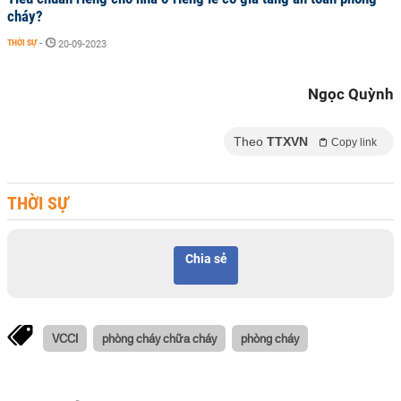
cháy?
THỜI SỰ
-
20-09-2023
Ngọc Quỳnh
Theo
TTXVN
Copy link
THỜI SỰ
Chia sẻ
VCCI
phòng cháy chữa cháy
phòng cháy