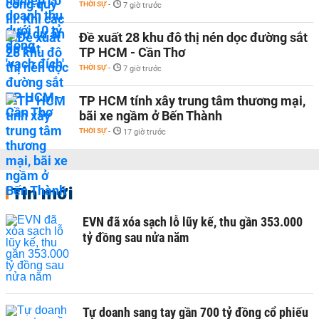
THỜI SỰ
-
7 giờ trước
Đề xuất 28 khu đô thị nén dọc đường sắt
TP HCM - Cần Thơ
THỜI SỰ
-
7 giờ trước
TP HCM tính xây trung tâm thương mại,
bãi xe ngầm ở Bến Thành
THỜI SỰ
-
17 giờ trước
Tin mới
EVN đã xóa sạch lỗ lũy kế, thu gần 353.000
tỷ đồng sau nửa năm
Tự doanh sang tay gần 700 tỷ đồng cổ phiếu