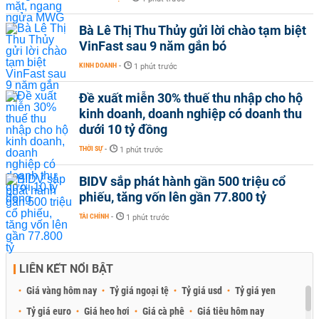
Bà Lê Thị Thu Thủy gửi lời chào tạm biệt
VinFast sau 9 năm gắn bó
KINH DOANH
-
1 phút trước
Đề xuất miễn 30% thuế thu nhập cho hộ
kinh doanh, doanh nghiệp có doanh thu
dưới 10 tỷ đồng
THỜI SỰ
-
1 phút trước
BIDV sắp phát hành gần 500 triệu cổ
phiếu, tăng vốn lên gần 77.800 tỷ
TÀI CHÍNH
-
1 phút trước
LIÊN KẾT NỔI BẬT
Giá vàng hôm nay
Tỷ giá ngoại tệ
Tỷ giá usd
Tỷ giá yen
Tỷ giá euro
Giá heo hơi
Giá cà phê
Giá tiêu hôm nay