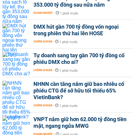
353.000 tỷ đồng sau nửa năm
DOANH NGHIỆP
-
1 phút trước
DMX hút gần 700 tỷ đồng vốn ngoại
trong phiên thứ hai lên HOSE
CHỨNG KHOÁN
-
1 phút trước
Tự doanh sang tay gần 700 tỷ đồng cổ
phiếu DMX cho ai?
CHỨNG KHOÁN
-
1 phút trước
NHNN cần tăng nắm giữ bao nhiêu cổ
phiếu CTG để sở hữu tối thiểu 65%
VietinBank?
CHỨNG KHOÁN
-
1 phút trước
VNPT nắm giữ hơn 62.000 tỷ đồng tiền
mặt, ngang ngửa MWG
DOANH NGHIỆP
-
1 phút trước