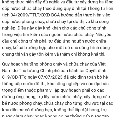
không thực hiện đầy đủ nghĩa vụ đầu tư xây dựng hạ tầng
cấp nước chữa cháy theo đúng quy định tại Thông tư liên
tịch 04/2009/TTLT/BXD-BCA hướng dẫn thực hiện việc
cấp nước phòng cháy, chữa cháy tại đô thị và khu công
nghiệp. Điều này gây khó khăn cho các chủ công trình
trong việc tìm kiếm các nguồn nước chữa cháy. Nếu yêu
cầu chủ công trình phải tự đáp ứng nguồn nước chữa
cháy, kể cả trường hợp cho một số chủ công trình dùng
chung thì vẫn gây tốn kém và thậm chí không khả thi.
Quy hoạch hạ tầng phòng cháy và chữa cháy của Việt
Nam do Thủ tướng Chính phủ ban hành tại Quyết định
819/QĐ-TTg ngày 07/07/2023 đã xác định toàn bộ hệ
thống cấp nước đô thị, khu công nghiệp và các địa bàn
trọng điểm thuộc phạm vi lập quy hoạch phải có các
đường ống, họng, trụ lấy nước chữa cháy; xây dựng các
bể nước phòng cháy, chữa cháy cho từng khu vực tại các
khu dân cư có đường hẹp, không thể lắp đặt họng, trụ
nước chữa cháy hoặc không có hệ thống cấp nước tập