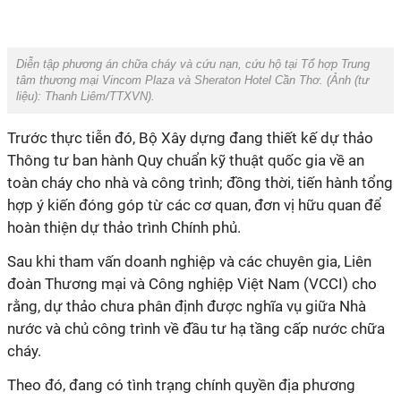
Diễn tập phương án chữa cháy và cứu nạn, cứu hộ tại Tổ hợp Trung
tâm thương mại Vincom Plaza và Sheraton Hotel Cần Thơ. (Ảnh (tư
liệu):
Thanh Liêm/TTXVN
).
Trước thực tiễn đó, Bộ Xây dựng đang thiết kế dự thảo
Thông tư ban hành Quy chuẩn kỹ thuật quốc gia về an
toàn cháy cho nhà và công trình; đồng thời, tiến hành tổng
hợp ý kiến đóng góp từ các cơ quan, đơn vị hữu quan để
hoàn thiện dự thảo trình Chính phủ.
Sau khi tham vấn doanh nghiệp và các chuyên gia, Liên
đoàn Thương mại và Công nghiệp Việt Nam (VCCI) cho
rằng, dự thảo chưa phân định được nghĩa vụ giữa Nhà
nước và chủ công trình về đầu tư hạ tầng cấp nước chữa
cháy.
Theo đó, đang có tình trạng chính quyền địa phương