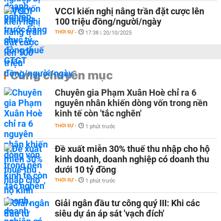
VCCI kiến nghị nâng trần đặt cược lên
100 triệu đồng/người/ngày
THỜI SỰ
-
17:38 | 20/10/2025
Cùng chuyên mục
Chuyên gia Phạm Xuân Hoè chỉ ra 6
nguyên nhân khiến dòng vốn trong nền
kinh tế còn 'tắc nghẽn'
THỜI SỰ
-
1 phút trước
Đề xuất miễn 30% thuế thu nhập cho hộ
kinh doanh, doanh nghiệp có doanh thu
dưới 10 tỷ đồng
THỜI SỰ
-
1 phút trước
Giải ngân đầu tư công quý III: Khi các
siêu dự án áp sát 'vạch đích'