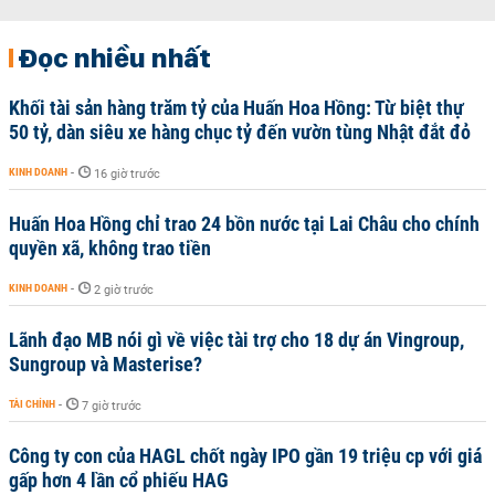
Đọc nhiều nhất
Khối tài sản hàng trăm tỷ của Huấn Hoa Hồng: Từ biệt thự
50 tỷ, dàn siêu xe hàng chục tỷ đến vườn tùng Nhật đắt đỏ
KINH DOANH
-
16 giờ trước
Huấn Hoa Hồng chỉ trao 24 bồn nước tại Lai Châu cho chính
quyền xã, không trao tiền
KINH DOANH
-
2 giờ trước
Lãnh đạo MB nói gì về việc tài trợ cho 18 dự án Vingroup,
Sungroup và Masterise?
TÀI CHÍNH
-
7 giờ trước
Công ty con của HAGL chốt ngày IPO gần 19 triệu cp với giá
gấp hơn 4 lần cổ phiếu HAG