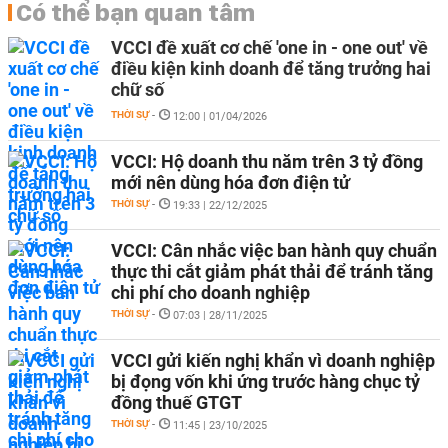
Có thể bạn quan tâm
VCCI đề xuất cơ chế 'one in - one out' về
điều kiện kinh doanh để tăng trưởng hai
chữ số
THỜI SỰ
-
12:00 | 01/04/2026
VCCI: Hộ doanh thu năm trên 3 tỷ đồng
mới nên dùng hóa đơn điện tử
THỜI SỰ
-
19:33 | 22/12/2025
VCCI: Cân nhắc việc ban hành quy chuẩn
thực thi cắt giảm phát thải để tránh tăng
chi phí cho doanh nghiệp
THỜI SỰ
-
07:03 | 28/11/2025
VCCI gửi kiến nghị khẩn vì doanh nghiệp
bị đọng vốn khi ứng trước hàng chục tỷ
đồng thuế GTGT
THỜI SỰ
-
11:45 | 23/10/2025