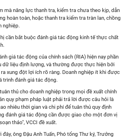
 mà năng lực thanh tra, kiểm tra chưa theo kịp, dẫn
ng hoàn toàn, hoặc thanh tra kiểm tra tràn lan, chồng
h nghiệp.
hị cần bắt buộc đánh giá tác động kinh tế thực chất
h.
ánh giá tác động của chính sách (RIA) hiện nay phần
u dữ liệu định lượng, và thường được thực hiện bởi
ra xung đột lợi ích rõ ràng. Doanh nghiệp ít khi được
 trình đánh giá tác động.
í tuân thủ cho doanh nghiệp trong mọi đề xuất chính
n quy phạm pháp luật phải trả lời được câu hỏi là
o nhiêu thời gian và chi phí để tuân thủ quy định
ợng đánh giá tác động cần được giao cho một đơn vị
soạn thảo", VCCI đề xuất.
i đây, ông Đậu Anh Tuấn, Phó tổng Thư ký, Trưởng