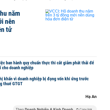
thu năm
ới nên
ện tử
iệc ban hành quy chuẩn thực thi cắt giảm phát thải để
hí cho doanh nghiệp
hị khẩn vì doanh nghiệp bị đọng vốn khi ứng trước
ng thuế GTGT
Hạ An
Theo
Doanh Nghiệp & Kinh Doanh
Copy link