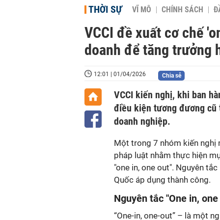
THỜI SỰ
VĨ MÔ
CHÍNH SÁCH
Đ
VCCI đề xuất cơ chế 'on
doanh để tăng trưởng 
12:01 | 01/04/2026
Chia sẻ
VCCI kiến nghị, khi ban h
điều kiện tương đương cũ 
doanh nghiệp.
Một trong 7 nhóm kiến nghị 
pháp luật nhằm thực hiện mục
"one in, one out". Nguyên tắ
Quốc áp dụng thành công.
Nguyên tắc "One in, one 
“One-in, one-out” – là một n