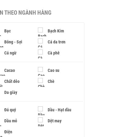
IN THEO NGÀNH HÀNG
Bạc
Bạch Kim
Bông - Sợi
Cá da trơn
Cá ngừ
Cà phê
Cacao
Cao su
Chất dẻo
Chè
Da giày
Đá quý
Dầu - Hạt dầu
Dầu mỏ
Dệt may
Điện