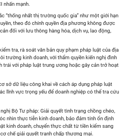
CI nhấn mạnh.
tắc “thống nhất thị trường quốc gia” như một giới hạn
quyền, theo đó chính quyền địa phương không được
cản đối với lưu thông hàng hóa, dịch vụ, lao động,
iểm tra, rà soát văn bản quy phạm pháp luật của địa
 trường kinh doanh, với thẩm quyền kiến nghị đình
h trái với pháp luật trung ương hoặc gây cản trở hoạt
cơ sở dữ liệu công khai về cách áp dụng pháp luật
c lĩnh vực trọng yếu để doanh nghiệp có thể tra cứu
nghị Bộ Tư pháp: Giải quyết tình trạng chồng chéo,
óc nhìn thực tiễn kinh doanh, bảo đảm tính ổn định
ật kinh doanh, chuyển thực chất từ tiền kiểm sang
 cơ chế giải quyết tranh chấp thương mại.