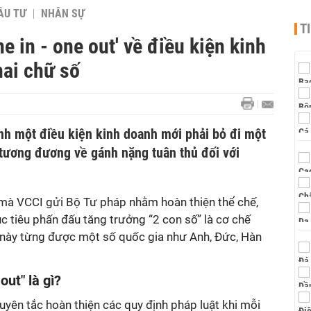
ẦU TƯ
NHÂN SỰ
T
e in - one out' về điều kiện kinh
hai chữ số
ành một điều kiện kinh doanh mới phải bỏ đi một
tương đương về gánh nặng tuân thủ đối với
mà VCCI gửi Bộ Tư pháp nhằm hoàn thiện thể chế,
 tiêu phấn đấu tăng trưởng “2 con số” là cơ chế
c này từng được một số quốc gia như Anh, Đức, Hàn
out" là gì?
guyên tắc hoàn thiện các quy định pháp luật khi mỗi