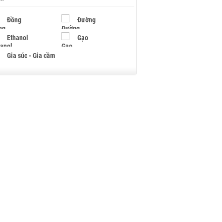
Đồng
Đường
Ethanol
Gạo
Gia súc - Gia cầm
Giấy
Gỗ
Hạt điều
Hồ tiêu - Hạt tiêu
Khí đốt
Kim loại khác
Mắc ca
Muối
Ngũ cốc
Nhựa - Hạt nhựa
Palladium
Phân bón