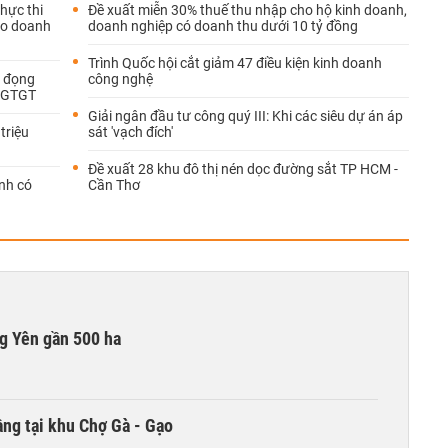
hực thi
Đề xuất miễn 30% thuế thu nhập cho hộ kinh doanh,
cho doanh
doanh nghiệp có doanh thu dưới 10 tỷ đồng
Trình Quốc hội cắt giảm 47 điều kiện kinh doanh
ị đọng
công nghệ
ế GTGT
Giải ngân đầu tư công quý III: Khi các siêu dự án áp
triệu
sát 'vạch đích'
Đề xuất 28 khu đô thị nén dọc đường sắt TP HCM -
nh có
Cần Thơ
g Yên gần 500 ha
ng tại khu Chợ Gà - Gạo