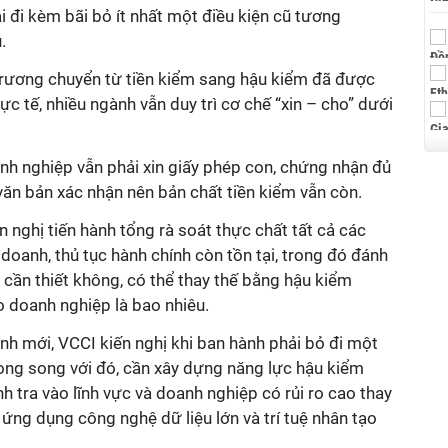
i đi kèm bãi bỏ ít nhất một điều kiện cũ tương
.
trương chuyển từ tiền kiểm sang hậu kiểm đã được
c tế, nhiều ngành vẫn duy trì cơ chế “xin – cho” dưới
h nghiệp vẫn phải xin giấy phép con, chứng nhận đủ
 văn bản xác nhận nên bản chất tiền kiểm vẫn còn.
ến nghị tiến hành tổng rà soát thực chất tất cả các
h doanh, thủ tục hành chính còn tồn tại, trong đó đánh
 cần thiết không, có thể thay thế bằng hậu kiểm
ho doanh nghiệp là bao nhiêu.
nh mới, VCCI kiến nghị khi ban hành phải bỏ đi một
ong song với đó, cần xây dựng năng lực hậu kiểm
anh tra vào lĩnh vực và doanh nghiệp có rủi ro cao thay
ời ứng dụng công nghệ dữ liệu lớn và trí tuệ nhân tạo