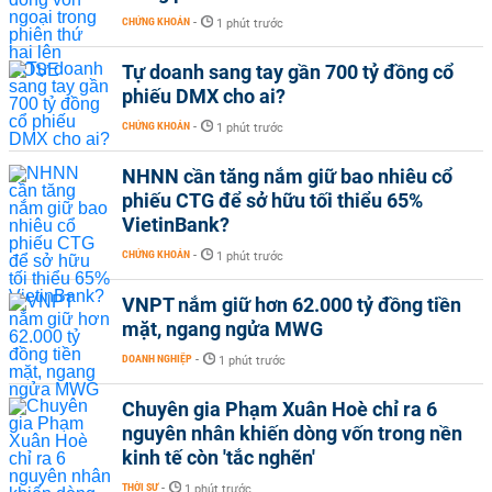
CHỨNG KHOÁN
-
1 phút trước
Tự doanh sang tay gần 700 tỷ đồng cổ
phiếu DMX cho ai?
CHỨNG KHOÁN
-
1 phút trước
NHNN cần tăng nắm giữ bao nhiêu cổ
phiếu CTG để sở hữu tối thiểu 65%
VietinBank?
CHỨNG KHOÁN
-
1 phút trước
VNPT nắm giữ hơn 62.000 tỷ đồng tiền
mặt, ngang ngửa MWG
DOANH NGHIỆP
-
1 phút trước
Chuyên gia Phạm Xuân Hoè chỉ ra 6
nguyên nhân khiến dòng vốn trong nền
kinh tế còn 'tắc nghẽn'
THỜI SỰ
-
1 phút trước