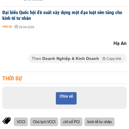
Đại biểu Quốc hội đề xuất xây dựng một đạo luật nền tảng cho
kinh tế tư nhân
THỜI SỰ
-
20-04-2026
Hạ An
Theo
Doanh Nghiệp & Kinh Doanh
Copy link
THỜI SỰ
Chia sẻ
VCCI
Chủ tịch VCCI
chỉ số PCI
kinh tế tư nhân