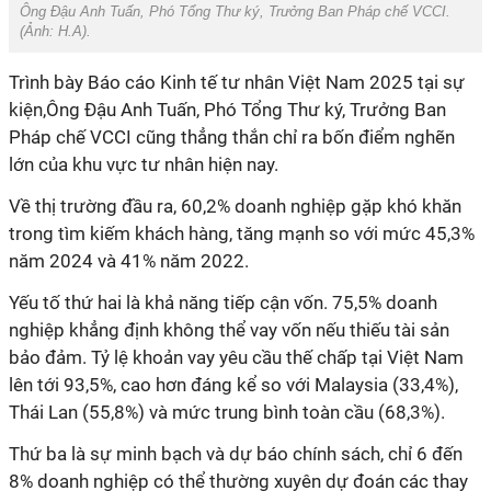
Ông Đậu Anh Tuấn, Phó Tổng Thư ký, Trưởng Ban Pháp chế VCCI.
(Ảnh:
H.A
).
Trình bày Báo cáo Kinh tế tư nhân Việt Nam 2025 tại sự
kiện,Ông Đậu Anh Tuấn, Phó Tổng Thư ký, Trưởng Ban
Pháp chế VCCI cũng thẳng thắn chỉ ra bốn điểm nghẽn
lớn của khu vực tư nhân hiện nay.
Về thị trường đầu ra, 60,2% doanh nghiệp gặp khó khăn
trong tìm kiếm khách hàng, tăng mạnh so với mức 45,3%
năm 2024 và 41% năm 2022.
Yếu tố thứ hai là khả năng tiếp cận vốn. 75,5% doanh
nghiệp khẳng định không thể vay vốn nếu thiếu tài sản
bảo đảm. Tỷ lệ khoản vay yêu cầu thế chấp tại Việt Nam
lên tới 93,5%, cao hơn đáng kể so với Malaysia (33,4%),
Thái Lan (55,8%) và mức trung bình toàn cầu (68,3%).
Thứ ba là sự minh bạch và dự báo chính sách, chỉ 6 đến
8% doanh nghiệp có thể thường xuyên dự đoán các thay