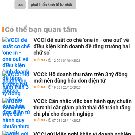
pci
phát triển kinh tế tư nhân
Có thể bạn quan tâm
VCCI đề xuất cơ chế 'one in - one out' về
điều kiện kinh doanh để tăng trưởng hai
chữ số
THỜI SỰ
-
12:00 | 01/04/2026
VCCI: Hộ doanh thu năm trên 3 tỷ đồng
mới nên dùng hóa đơn điện tử
THỜI SỰ
-
19:33 | 22/12/2025
VCCI: Cân nhắc việc ban hành quy chuẩn
thực thi cắt giảm phát thải để tránh tăng
chi phí cho doanh nghiệp
THỜI SỰ
-
07:03 | 28/11/2025
VCCI gửi kiến nghị khẩn vì doanh nghiệp