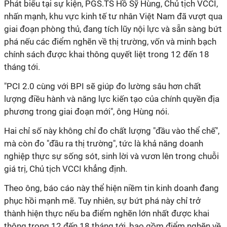
Phát biểu tại sự kiện, PGS.TS Hồ Sỹ Hùng, Chủ tịch VCCI,
nhấn mạnh, khu vực kinh tế tư nhân Việt Nam đã vượt qua
giai đoạn phòng thủ, đang tích lũy nội lực và sẵn sàng bứt
phá nếu các điểm nghẽn về thị trường, vốn và minh bạch
chính sách được khai thông quyết liệt trong 12 đến 18
tháng tới.
"PCI 2.0 cùng với BPI sẽ giúp đo lường sâu hơn chất
lượng điều hành và năng lực kiến tạo của chính quyền địa
phương trong giai đoạn mới", ông Hùng nói.
Hai chỉ số này không chỉ đo chất lượng "đầu vào thể chế",
mà còn đo "đầu ra thị trường", tức là khả năng doanh
nghiệp thực sự sống sót, sinh lời và vươn lên trong chuỗi
giá trị, Chủ tịch VCCI khẳng định.
Theo ông, báo cáo này thể hiện niềm tin kinh doanh đang
phục hồi mạnh mẽ. Tuy nhiên, sự bứt phá này chỉ trở
thành hiện thực nếu ba điểm nghẽn lớn nhất được khai
thông trong 12 đến 18 tháng tới, bao gồm điểm nghẽn về