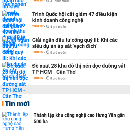
THỜI SỰ
-
31 phút trước
Trình Quốc hội cắt giảm 47 điều kiện
kinh doanh công nghệ
THỜI SỰ
-
4 giờ trước
Giải ngân đầu tư công quý III: Khi các
siêu dự án áp sát 'vạch đích'
THỜI SỰ
-
8 giờ trước
Đề xuất 28 khu đô thị nén dọc đường sắt
TP HCM - Cần Thơ
THỜI SỰ
-
8 giờ trước
Tin mới
Thành lập khu công nghệ cao Hưng Yên gần
500 ha