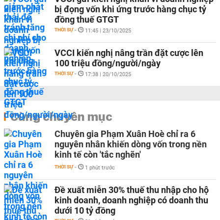
bị đọng vốn khi ứng trước hàng chục tỷ
đồng thuế GTGT
THỜI SỰ
-
11:45 | 23/10/2025
VCCI kiến nghị nâng trần đặt cược lên
100 triệu đồng/người/ngày
THỜI SỰ
-
17:38 | 20/10/2025
Cùng chuyên mục
Chuyên gia Phạm Xuân Hoè chỉ ra 6
nguyên nhân khiến dòng vốn trong nền
kinh tế còn 'tắc nghẽn'
THỜI SỰ
-
1 phút trước
Đề xuất miễn 30% thuế thu nhập cho hộ
kinh doanh, doanh nghiệp có doanh thu
dưới 10 tỷ đồng