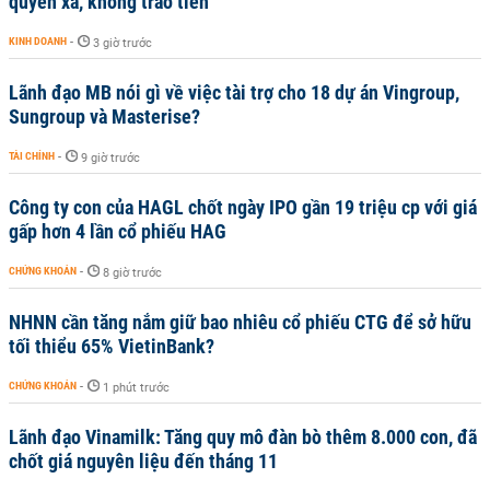
quyền xã, không trao tiền
KINH DOANH
-
3 giờ trước
Lãnh đạo MB nói gì về việc tài trợ cho 18 dự án Vingroup,
Sungroup và Masterise?
TÀI CHÍNH
-
9 giờ trước
Công ty con của HAGL chốt ngày IPO gần 19 triệu cp với giá
gấp hơn 4 lần cổ phiếu HAG
CHỨNG KHOÁN
-
8 giờ trước
NHNN cần tăng nắm giữ bao nhiêu cổ phiếu CTG để sở hữu
tối thiểu 65% VietinBank?
CHỨNG KHOÁN
-
1 phút trước
Lãnh đạo Vinamilk: Tăng quy mô đàn bò thêm 8.000 con, đã
chốt giá nguyên liệu đến tháng 11