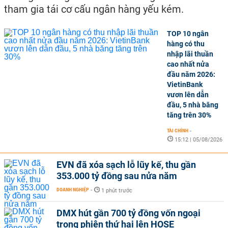
tham gia tái cơ cấu ngân hàng yếu kém.
TOP 10 ngân
hàng có thu
nhập lãi thuần
cao nhất nửa
đầu năm 2026:
VietinBank
vươn lên dẫn
đầu, 5 nhà băng
tăng trên 30%
TÀI CHÍNH
-
15:12 | 05/08/2026
EVN đã xóa sạch lỗ lũy kế, thu gần
353.000 tỷ đồng sau nửa năm
DOANH NGHIỆP
-
1 phút trước
DMX hút gần 700 tỷ đồng vốn ngoại
trong phiên thứ hai lên HOSE