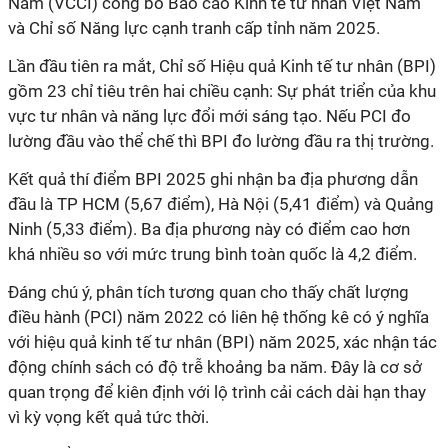
Nam (VCCI) công bố Báo cáo Kinh tế tư nhân Việt Nam
và Chỉ số Năng lực cạnh tranh cấp tỉnh năm 2025.
Lần đầu tiên ra mắt, Chỉ số Hiệu quả Kinh tế tư nhân (BPI)
gồm 23 chỉ tiêu trên hai chiều cạnh: Sự phát triển của khu
vực tư nhân và năng lực đổi mới sáng tạo. Nếu PCI đo
lường đầu vào thể chế thì BPI đo lường đầu ra thị trường.
Kết quả thí điểm BPI 2025 ghi nhận ba địa phương dẫn
đầu là TP HCM (5,67 điểm), Hà Nội (5,41 điểm) và Quảng
Ninh (5,33 điểm). Ba địa phương này có điểm cao hơn
khá nhiều so với mức trung bình toàn quốc là 4,2 điểm.
Đáng chú ý, phân tích tương quan cho thấy chất lượng
điều hành (PCI) năm 2022 có liên hệ thống kê có ý nghĩa
với hiệu quả kinh tế tư nhân (BPI) năm 2025, xác nhận tác
động chính sách có độ trễ khoảng ba năm. Đây là cơ sở
quan trọng để kiên định với lộ trình cải cách dài hạn thay
vì kỳ vọng kết quả tức thời.