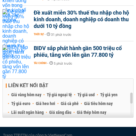
Đề xuất miễn 30% thuế thu nhập cho hộ
kinh doanh, doanh nghiệp có doanh thu
dưới 10 tỷ đồng
THỜI SỰ
-
31 phút trước
BIDV sắp phát hành gần 500 triệu cổ
phiếu, tăng vốn lên gần 77.800 tỷ
TÀI CHÍNH
-
5 phút trước
LIÊN KẾT NỔI BẬT
Giá vàng hôm nay
Tỷ giá ngoại tệ
Tỷ giá usd
Tỷ giá yen
Tỷ giá euro
Giá heo hơi
Giá cà phê
Giá tiêu hôm nay
Lãi suất ngân hàng
Giá xăng dầu
Giá thép hôm nay
Giá sầu riêng
Giá thịt heo
Giá gạo
Giá cao su
Best Retail Brokers
Diễn đàn đầu tư Việt Nam 2026
Trang TTĐTTH của công ty VietNewsCorp