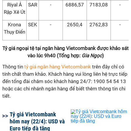
Riyal Ả
SAR
-
6886,57
7183,08
-
Rập Xê Út
Krona
SEK
-
2650,4
2762,83
-
Thụy Điển
Tỷ giá ngoại tệ tại ngân hàng Vietcombank được khảo sát
vào lúc 9h40 (Tổng hợp:
Gia Ngọc
)
Thông tin
tỷ giá ngân hàng Vietcombank
trên đây chỉ có
tính chất tham khảo. Khách hàng vui lòng liên hệ trực tiếp
đến tổng đài chăm sóc khách hàng 24/7: 1900 54 54 13
hoặc các chi nhánh ngân hàng để biết thêm thông tin chi
tiết.
Tỷ giá Vietcombank
hôm nay (22/4): USD và
Euro tiếp đà tăng