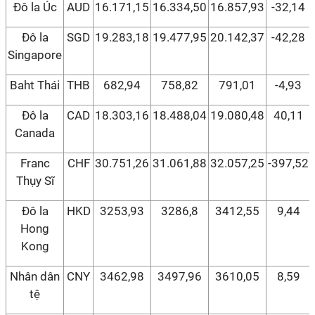
Đô la Úc
AUD
16.171,15
16.334,50
16.857,93
-32,14
Đô la
SGD
19.283,18
19.477,95
20.142,37
-42,28
Singapore
Baht Thái
THB
682,94
758,82
791,01
-4,93
Đô la
CAD
18.303,16
18.488,04
19.080,48
40,11
Canada
Franc
CHF
30.751,26
31.061,88
32.057,25
-397,52
Thụy Sĩ
Đô la
HKD
3253,93
3286,8
3412,55
9,44
Hong
Kong
Nhân dân
CNY
3462,98
3497,96
3610,05
8,59
tệ