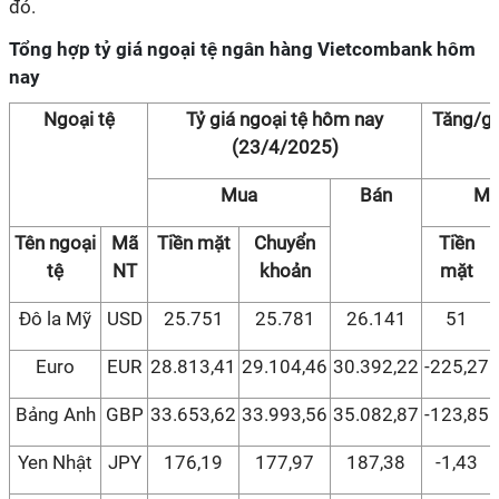
đó.
Tổng hợp tỷ giá ngoại tệ ngân hàng Vietcombank hôm
nay
Ngoại tệ
Tỷ giá ngoại tệ hôm nay
Tăng/gi
(23/4/2025)
Mua
Bán
Mu
Tên ngoại
Mã
Tiền mặt
Chuyển
Tiền
tệ
NT
khoản
mặt
Đô la Mỹ
USD
25.751
25.781
26.141
51
Euro
EUR
28.813,41
29.104,46
30.392,22
-225,27
Bảng Anh
GBP
33.653,62
33.993,56
35.082,87
-123,85
Yen Nhật
JPY
176,19
177,97
187,38
-1,43