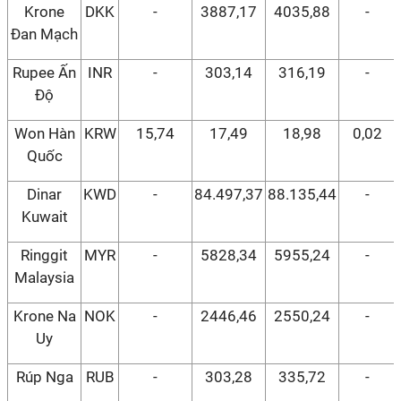
Krone
DKK
-
3887,17
4035,88
-
Đan Mạch
Rupee Ấn
INR
-
303,14
316,19
-
Độ
Won Hàn
KRW
15,74
17,49
18,98
0,02
Quốc
Dinar
KWD
-
84.497,37
88.135,44
-
Kuwait
Ringgit
MYR
-
5828,34
5955,24
-
Malaysia
Krone Na
NOK
-
2446,46
2550,24
-
Uy
Rúp Nga
RUB
-
303,28
335,72
-