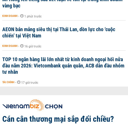
vàng bạc
KINH DOANH
-
1 phút trước
AEON bán mảng siêu thị tại Thái Lan, dồn lực cho ‘cuộc
chiến’ tại Việt Nam
KINH DOANH
-
16 giờ trước
TOP 10 ngân hàng lãi lớn nhất từ kinh doanh ngoại hối nửa
đầu năm 2026: Vietcombank quán quân, ACB dẫn đầu nhóm
tư nhân
TÀI CHÍNH
-
17 giờ trước
Cán cân thương mại sắp đổi chiều?