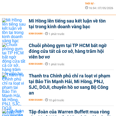
THỜI SỰ
-
16:54 | 07/05/2026
Mi Hồng lên tiếng sau kết luận về tồn
tại trong kinh doanh vàng bạc
KINH DOANH
-
1 phút trước
Chuỗi phòng gym tại TP HCM bất ngờ
đóng cửa tất cả cơ sở, hàng trăm hội
viên bơ vơ
KINH DOANH
-
1 phút trước
Thanh tra Chính phủ chỉ ra loạt vi phạm
tại Bảo Tín Mạnh Hải, Mi Hồng, PNJ,
SJC, DOJI, chuyển hồ sơ sang Bộ Công
an
KINH DOANH
-
10 giờ trước
Tập đoàn của Warren Buffett mua ròng