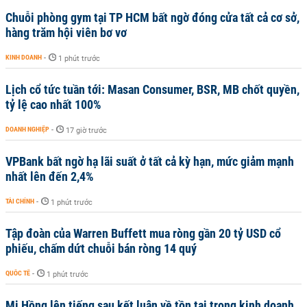
Chuỗi phòng gym tại TP HCM bất ngờ đóng cửa tất cả cơ sở,
hàng trăm hội viên bơ vơ
KINH DOANH
-
1 phút trước
Lịch cổ tức tuần tới: Masan Consumer, BSR, MB chốt quyền,
tỷ lệ cao nhất 100%
DOANH NGHIỆP
-
17 giờ trước
VPBank bất ngờ hạ lãi suất ở tất cả kỳ hạn, mức giảm mạnh
nhất lên đến 2,4%
TÀI CHÍNH
-
1 phút trước
Tập đoàn của Warren Buffett mua ròng gần 20 tỷ USD cổ
phiếu, chấm dứt chuỗi bán ròng 14 quý
QUỐC TẾ
-
1 phút trước
Mi Hồng lên tiếng sau kết luận về tồn tại trong kinh doanh