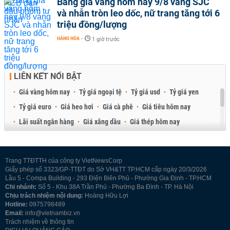
Bảng giá vàng hôm nay 9/8 vàng SJC
và nhẫn tròn leo dốc, nữ trang tăng tới 6
triệu đồng/lượng
HÀNG HÓA
-
1 giờ trước
LIÊN KẾT NỔI BẬT
Giá vàng hôm nay
Tỷ giá ngoại tệ
Tỷ giá usd
Tỷ giá yen
Tỷ giá euro
Giá heo hơi
Giá cà phê
Giá tiêu hôm nay
Lãi suất ngân hàng
Giá xăng dầu
Giá thép hôm nay
Giá sầu riêng
Giá thịt heo
Giá gạo
Giá cao su
Best Retail Brokers
Diễn đàn đầu tư Việt Nam 2026
Trang TTĐTTH của công ty VietNewsCorp
Giấy phép số 3323/GP-TTĐT do Sở VH&TT TP.HCM cấp ngày 20/3/2026
Lầu 5 - Compa Building - 293 Điện Biên Phủ - Phường Gia Định - TP.HCM
Chi nhánh:
Số 5 - Khu 38A Trần Phú - Phường Ba Đình - TP. Hà Nội
Chịu trách nhiệm nội dung:
Hoàng Hữu Lợi
Hotline:
0975798489
Email:
info@vietnambiz.vn
Trách nhiệm về thông tin