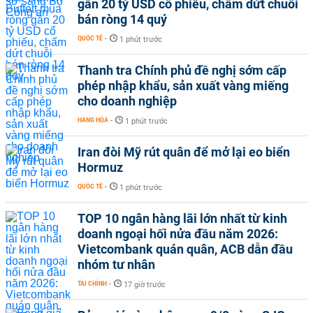
gần 20 tỷ USD cổ phiếu, chấm dứt chuỗi
bán ròng 14 quý
QUỐC TẾ
-
1 phút trước
Thanh tra Chính phủ đề nghị sớm cấp
phép nhập khẩu, sản xuất vàng miếng
cho doanh nghiệp
HÀNG HÓA
-
1 phút trước
Iran đòi Mỹ rút quân để mở lại eo biển
Hormuz
QUỐC TẾ
-
1 phút trước
TOP 10 ngân hàng lãi lớn nhất từ kinh
doanh ngoại hối nửa đầu năm 2026:
Vietcombank quán quân, ACB dẫn đầu
nhóm tư nhân
TÀI CHÍNH
-
17 giờ trước