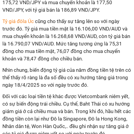
175,72 VND/JPY và mua chuyển khoản là 177,50
VND/JPY, với tỷ giá bán là 186,89 VND/JPY.
Tỷ giá đôla Úc
cũng cho thấy sự tăng lên so với ngày
trước đó. Tỷ giá mua tiền mặt là 16.106,00 VND/AUD và
mua chuyển khoản là 16.268,68 VND/AUD, còn tỷ giá bán
là 16.790,07 VND/AUD. Mức tăng tương ứng là 75,31
đồng cho mua tiền mặt, 76,07 đồng cho mua chuyển
khoản và 78,47 đồng cho chiều bán.
Nhìn chung, biến động tỷ giá của năm đồng tiền tệ trên có
thể thấy rõ ràng là đa số đều có xu hướng tăng giá trong
ngày 18/4/2025 so với ngày trước đó.
Đối với các loại tiền tệ khác được Vietcombank niêm yết,
có sự biến động trái chiều. Cụ thể, Baht Thái có xu hướng
giảm giá ở cả chiều mua và bán. Trong khi đó, hầu hết các
đồng tiền còn lại như Đô la Singapore, Đô la Hong Kong,
Nhân dân tệ, Won Hàn Quốc,.. đều ghi nhận sự tăng giá ở
các tỷ giá được niêm yết so với ngày trước đó.