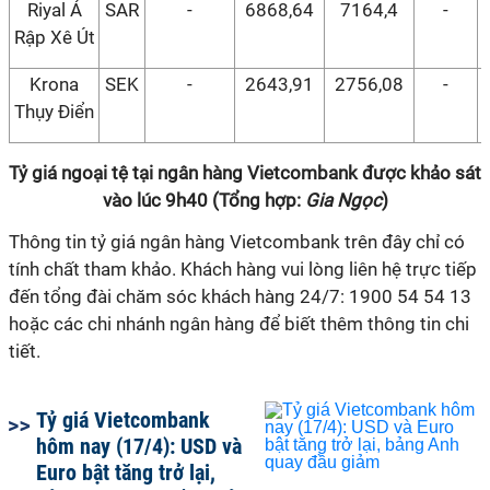
Riyal Ả
SAR
-
6868,64
7164,4
-
Rập Xê Út
Krona
SEK
-
2643,91
2756,08
-
Thụy Điển
Tỷ giá ngoại tệ tại ngân hàng Vietcombank được khảo sát
vào lúc 9h40 (Tổng hợp:
Gia Ngọc
)
Thông tin tỷ giá ngân hàng Vietcombank trên đây chỉ có
tính chất tham khảo. Khách hàng vui lòng liên hệ trực tiếp
đến tổng đài chăm sóc khách hàng 24/7: 1900 54 54 13
hoặc các chi nhánh ngân hàng để biết thêm thông tin chi
tiết.
Tỷ giá Vietcombank
hôm nay (17/4): USD và
Euro bật tăng trở lại,