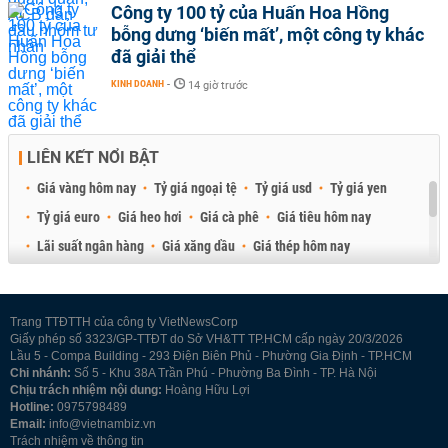
Công ty 100 tỷ của Huấn Hoa Hồng
bỗng dưng ‘biến mất’, một công ty khác
đã giải thể
KINH DOANH
-
14 giờ trước
LIÊN KẾT NỔI BẬT
Giá vàng hôm nay
Tỷ giá ngoại tệ
Tỷ giá usd
Tỷ giá yen
Tỷ giá euro
Giá heo hơi
Giá cà phê
Giá tiêu hôm nay
Lãi suất ngân hàng
Giá xăng dầu
Giá thép hôm nay
Giá sầu riêng
Giá thịt heo
Giá gạo
Giá cao su
Best Retail Brokers
Diễn đàn đầu tư Việt Nam 2026
Trang TTĐTTH của công ty VietNewsCorp
Giấy phép số 3323/GP-TTĐT do Sở VH&TT TP.HCM cấp ngày 20/3/2026
Lầu 5 - Compa Building - 293 Điện Biên Phủ - Phường Gia Định - TP.HCM
Chi nhánh:
Số 5 - Khu 38A Trần Phú - Phường Ba Đình - TP. Hà Nội
Chịu trách nhiệm nội dung:
Hoàng Hữu Lợi
Hotline:
0975798489
Email:
info@vietnambiz.vn
Trách nhiệm về thông tin