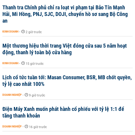
Thanh tra Chính phủ chỉ ra loạt vi phạm tại Bảo Tín Mạnh
Hải, Mi Hồng, PNJ, SJC, DOJI, chuyển hồ sơ sang Bộ Công
an
KINH DOANH
-
2 giờ trước
Một thương hiệu thời trang Việt đóng cửa sau 5 năm hoạt
động, thanh lý toàn bộ cửa hàng
KINH DOANH
-
15 giờ trước
Lịch cổ tức tuần tới: Masan Consumer, BSR, MB chốt quyền,
tỷ lệ cao nhất 100%
DOANH NGHIỆP
-
9 giờ trước
Điện Máy Xanh muốn phát hành cổ phiếu với tỷ lệ 1:1 để
tăng thanh khoản
DOANH NGHIỆP
-
16 giờ trước