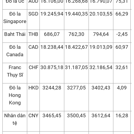
Đô la Úc
AUD
16.106,00
16.268,68
16.790,07
75,31
Đô la
SGD
19.245,94
19.440,35
20.103,55
66,29
Singapore
Baht Thái
THB
686,07
762,30
794,64
-2,45
Đô la
CAD
18.238,44
18.422,67
19.013,09
60,97
Canada
Franc
CHF
30.875,18
31.187,05
32.186,54
32,61
Thụy Sĩ
Đô la
HKD
3244,28
3277,05
3402,43
4,09
Hong
Kong
Nhân dân
CNY
3465,45
3500,45
3612,64
16,28
tệ