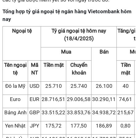
Tổng hợp tỷ giá ngoại tệ ngân hàng Vietcombank hôm
nay
Ngoại tệ
Tỷ giá ngoại tệ hôm nay
Tăng/giả
(18/4/2025)
t
Mua
Bán
Mu
Tên ngoại
Mã
Tiền mặt
Chuyển
Tiền
tệ
NT
khoản
mặt
Đô la Mỹ
USD
25.710
25.740
26.100
40
Euro
EUR
28.716,51
29.006,58
30.290,11
74,61
Bảng Anh
GBP
33.515,22
33.853,76
34.938,72
215,67
Yen Nhật
JPY
175,72
177,50
186,89
0,80