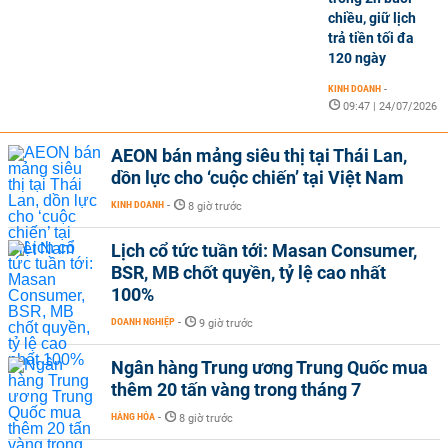
chiều, giữ lịch
trả tiền tối đa
120 ngày
KINH DOANH
-
09:47 | 24/07/2026
AEON bán mảng siêu thị tại Thái Lan,
dồn lực cho ‘cuộc chiến’ tại Việt Nam
KINH DOANH
-
8 giờ trước
Lịch cổ tức tuần tới: Masan Consumer,
BSR, MB chốt quyền, tỷ lệ cao nhất
100%
DOANH NGHIỆP
-
9 giờ trước
Ngân hàng Trung ương Trung Quốc mua
thêm 20 tấn vàng trong tháng 7
HÀNG HÓA
-
8 giờ trước