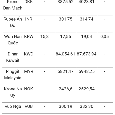
Krone
DKK
-
3875,52
4023,81
-
Đan Mạch
Rupee Ấn
INR
-
301,75
314,74
-
Độ
Won Hàn
KRW
15,8
17,55
19,04
0,05
Quốc
Dinar
KWD
-
84.054,61
87.673,94
-
Kuwait
Ringgit
MYR
-
5821,47
5948,25
-
Malaysia
Krone Na
NOK
-
2426,6
2529,54
-
Uy
Rúp Nga
RUB
-
300,19
332,30
-