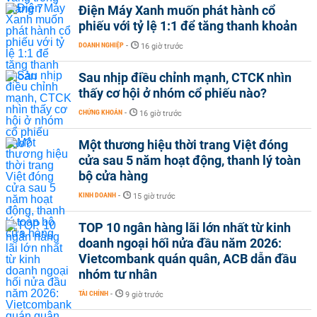
Điện Máy Xanh muốn phát hành cổ
phiếu với tỷ lệ 1:1 để tăng thanh khoản
DOANH NGHIỆP
-
16 giờ trước
Sau nhịp điều chỉnh mạnh, CTCK nhìn
thấy cơ hội ở nhóm cổ phiếu nào?
CHỨNG KHOÁN
-
16 giờ trước
Một thương hiệu thời trang Việt đóng
cửa sau 5 năm hoạt động, thanh lý toàn
bộ cửa hàng
KINH DOANH
-
15 giờ trước
TOP 10 ngân hàng lãi lớn nhất từ kinh
doanh ngoại hối nửa đầu năm 2026:
Vietcombank quán quân, ACB dẫn đầu
nhóm tư nhân
TÀI CHÍNH
-
9 giờ trước