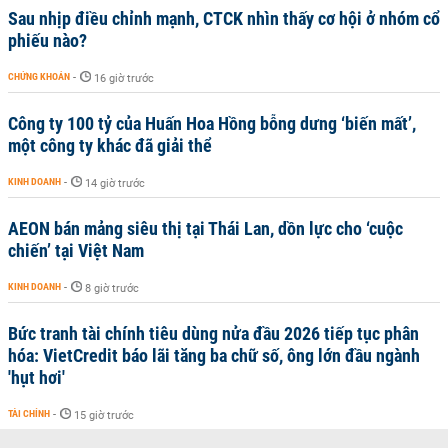
Sau nhịp điều chỉnh mạnh, CTCK nhìn thấy cơ hội ở nhóm cổ
phiếu nào?
CHỨNG KHOÁN
-
16 giờ trước
Công ty 100 tỷ của Huấn Hoa Hồng bỗng dưng ‘biến mất’,
một công ty khác đã giải thể
KINH DOANH
-
14 giờ trước
AEON bán mảng siêu thị tại Thái Lan, dồn lực cho ‘cuộc
chiến’ tại Việt Nam
KINH DOANH
-
8 giờ trước
Bức tranh tài chính tiêu dùng nửa đầu 2026 tiếp tục phân
hóa: VietCredit báo lãi tăng ba chữ số, ông lớn đầu ngành
'hụt hơi'
TÀI CHÍNH
-
15 giờ trước