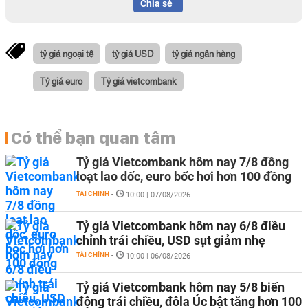
Chia sẻ
tỷ giá ngoại tệ
tỷ giá USD
tỷ giá ngân hàng
Tỷ giá euro
Tỷ giá vietcombank
Có thể bạn quan tâm
Tỷ giá Vietcombank hôm nay 7/8 đồng
loạt lao dốc, euro bốc hơi hơn 100 đồng
TÀI CHÍNH
-
10:00 | 07/08/2026
Tỷ giá Vietcombank hôm nay 6/8 điều
chỉnh trái chiều, USD sụt giảm nhẹ
TÀI CHÍNH
-
10:00 | 06/08/2026
Tỷ giá Vietcombank hôm nay 5/8 biến
động trái chiều, đôla Úc bật tăng hơn 100