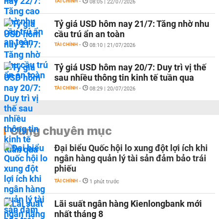
TÀI CHÍNH
-
08:05 | 22/07/2026
Tỷ giá USD hôm nay 21/7: Tăng nhờ nhu
cầu trú ẩn an toàn
TÀI CHÍNH
-
08:10 | 21/07/2026
Tỷ giá USD hôm nay 20/7: Duy trì vị thế
sau nhiều thông tin kinh tế tuần qua
TÀI CHÍNH
-
08:29 | 20/07/2026
Cùng chuyên mục
Đại biểu Quốc hội lo xung đột lợi ích khi
ngân hàng quản lý tài sản đảm bảo trái
phiếu
TÀI CHÍNH
-
1 phút trước
Lãi suất ngân hàng Kienlongbank mới
nhất tháng 8