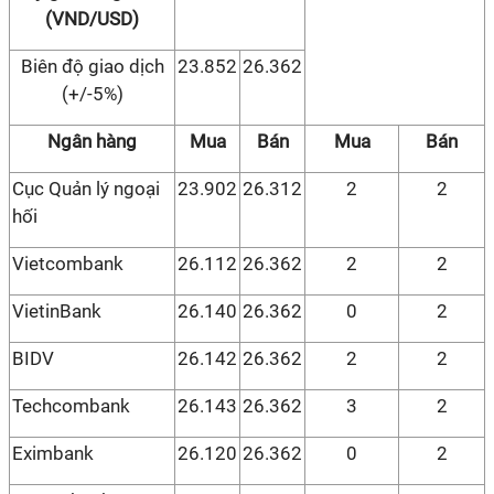
(VND/USD)
Biên độ giao dịch
23.852
26.362
(+/-5%)
Ngân hàng
Mua
Bán
Mua
Bán
Cục Quản lý ngoại
23.902
26.312
2
2
hối
Vietcombank
26.112
26.362
2
2
VietinBank
26.140
26.362
0
2
BIDV
26.142
26.362
2
2
Techcombank
26.143
26.362
3
2
Eximbank
26.120
26.362
0
2