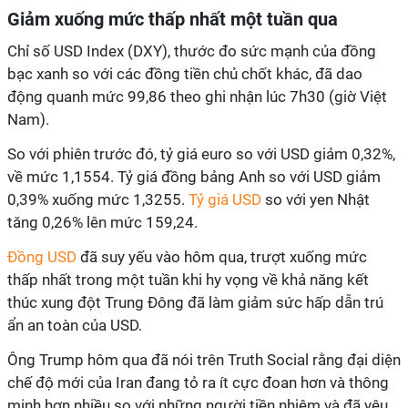
Giảm xuống mức thấp nhất một tuần qua
Chỉ số USD Index (DXY), thước đo sức mạnh của đồng
bạc xanh so với các đồng tiền chủ chốt khác, đã dao
động quanh mức 99,86 theo ghi nhận lúc 7h30 (giờ Việt
Nam).
So với phiên trước đó, tỷ giá euro so với USD giảm 0,32%,
về mức 1,1554. Tỷ giá đồng bảng Anh so với USD giảm
0,39% xuống mức 1,3255.
Tỷ giá USD
so với yen Nhật
tăng 0,26% lên mức 159,24.
Đồng USD
đã suy yếu vào hôm qua, trượt xuống mức
thấp nhất trong một tuần khi hy vọng về khả năng kết
thúc xung đột Trung Đông đã làm giảm sức hấp dẫn trú
ẩn an toàn của USD.
Ông Trump hôm qua đã nói trên Truth Social rằng đại diện
chế độ mới của Iran đang tỏ ra ít cực đoan hơn và thông
minh hơn nhiều so với những người tiền nhiệm và đã yêu