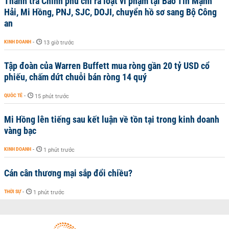
Thanh tra Chính phủ chỉ ra loạt vi phạm tại Bảo Tín Mạnh
Hải, Mi Hồng, PNJ, SJC, DOJI, chuyển hồ sơ sang Bộ Công
an
KINH DOANH
-
13 giờ trước
Tập đoàn của Warren Buffett mua ròng gần 20 tỷ USD cổ
phiếu, chấm dứt chuỗi bán ròng 14 quý
QUỐC TẾ
-
15 phút trước
Mi Hồng lên tiếng sau kết luận về tồn tại trong kinh doanh
vàng bạc
KINH DOANH
-
1 phút trước
Cán cân thương mại sắp đổi chiều?
THỜI SỰ
-
1 phút trước