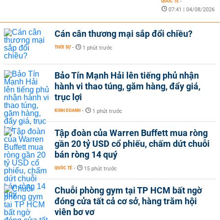
QUỐC TẾ
-
07:41 | 04/08/2026
Cán cân thương mại sắp đổi chiều?
THỜI SỰ
-
1 phút trước
Bảo Tín Mạnh Hải lên tiếng phủ nhận
hành vi thao túng, găm hàng, đẩy giá,
trục lợi
KINH DOANH
-
1 phút trước
Tập đoàn của Warren Buffett mua ròng
gần 20 tỷ USD cổ phiếu, chấm dứt chuỗi
bán ròng 14 quý
QUỐC TẾ
-
15 phút trước
Chuỗi phòng gym tại TP HCM bất ngờ
đóng cửa tất cả cơ sở, hàng trăm hội
viên bơ vơ