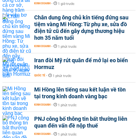
KINH DOANH
-
1 giờ trước
Chân dung ông chủ kín tiếng đứng sau
tiệm vàng Mi Hồng: Từ phụ xe, sửa đồ
điện tử cũ đến gây dựng thương hiệu
hơn 35 năm tuổi
KINH DOANH
-
1 phút trước
Iran đòi Mỹ rút quân để mở lại eo biển
Hormuz
QUỐC TẾ
-
1 phút trước
Mi Hồng lên tiếng sau kết luận về tồn
tại trong kinh doanh vàng bạc
KINH DOANH
-
1 phút trước
PNJ công bố thông tin bất thường liên
quan đến vấn đề nộp thuế
KINH DOANH
-
1 phút trước