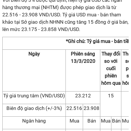
Với biên độ 3% được qui định, hiện tỷ giá USD các ngân
hàng thương mại (NHTM) được phép giao dịch là từ
22.516 - 23.908 VND/USD. Tỷ giá USD mua - bán tham
khảo tại Sở giao dịch NHNN cũng tăng 15 đồng ở giá bán,
lên mức 23.175 - 23.858 VND/USD.
*Ghi chú: Tỷ giá mua - bán tiề
Ngày
Phiên sáng
Thay đổi
Tha
13/3/2020
so với
so
cuối
ph
phiên
s
hôm qua
hôm
Tỷ giá trung tâm (VND/USD)
23.212
15
Biên độ giao dịch (+/-3%)
22.516
23.908
Ngân hàng
Mua
Bán
Mua
Bán
Mu