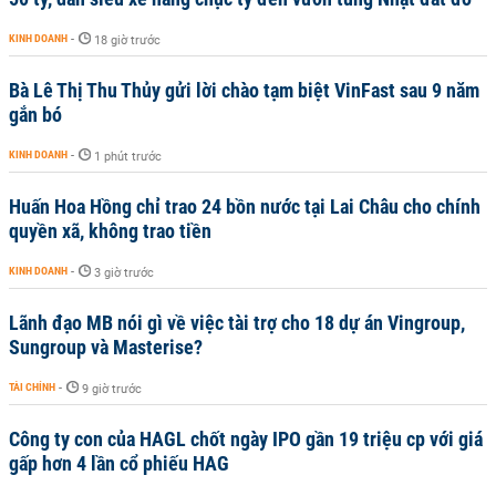
KINH DOANH
-
18 giờ trước
Bà Lê Thị Thu Thủy gửi lời chào tạm biệt VinFast sau 9 năm
gắn bó
KINH DOANH
-
1 phút trước
Huấn Hoa Hồng chỉ trao 24 bồn nước tại Lai Châu cho chính
quyền xã, không trao tiền
KINH DOANH
-
3 giờ trước
Lãnh đạo MB nói gì về việc tài trợ cho 18 dự án Vingroup,
Sungroup và Masterise?
TÀI CHÍNH
-
9 giờ trước
Công ty con của HAGL chốt ngày IPO gần 19 triệu cp với giá
gấp hơn 4 lần cổ phiếu HAG