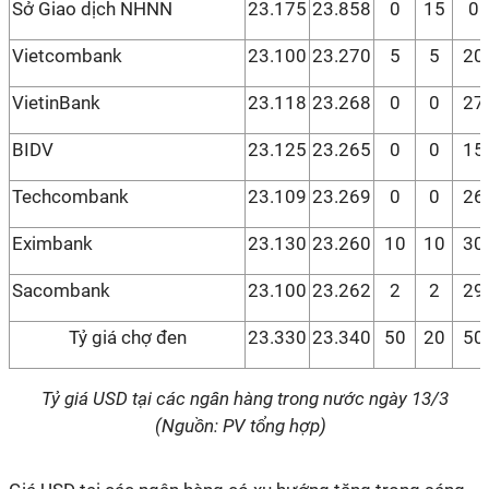
Sở Giao dịch NHNN
23.175
23.858
0
15
0
Vietcombank
23.100
23.270
5
5
20
VietinBank
23.118
23.268
0
0
27
BIDV
23.125
23.265
0
0
15
Techcombank
23.109
23.269
0
0
26
Eximbank
23.130
23.260
10
10
30
Sacombank
23.100
23.262
2
2
29
Tỷ giá chợ đen
23.330
23.340
50
20
50
Tỷ giá USD tại các ngân hàng trong nước ngày 13/3
(Nguồn: PV tổng hợp)