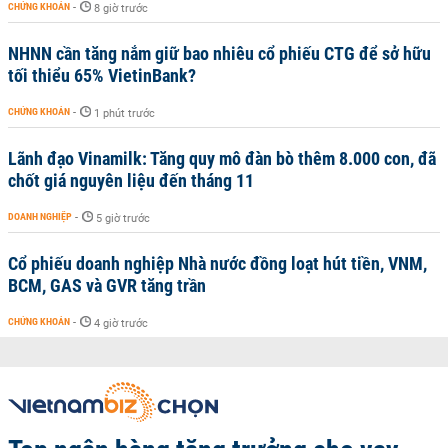
CHỨNG KHOÁN
-
8 giờ trước
NHNN cần tăng nắm giữ bao nhiêu cổ phiếu CTG để sở hữu
tối thiểu 65% VietinBank?
CHỨNG KHOÁN
-
1 phút trước
Lãnh đạo Vinamilk: Tăng quy mô đàn bò thêm 8.000 con, đã
chốt giá nguyên liệu đến tháng 11
DOANH NGHIỆP
-
5 giờ trước
Cổ phiếu doanh nghiệp Nhà nước đồng loạt hút tiền, VNM,
BCM, GAS và GVR tăng trần
CHỨNG KHOÁN
-
4 giờ trước