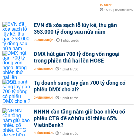
TÀI CHÍNH
-
15:12 | 05/08/2026
EVN đã xóa sạch lỗ lũy kế, thu gần
353.000 tỷ đồng sau nửa năm
DOANH NGHIỆP
-
1 phút trước
DMX hút gần 700 tỷ đồng vốn ngoại
trong phiên thứ hai lên HOSE
CHỨNG KHOÁN
-
1 phút trước
Tự doanh sang tay gần 700 tỷ đồng cổ
phiếu DMX cho ai?
CHỨNG KHOÁN
-
1 phút trước
NHNN cần tăng nắm giữ bao nhiêu cổ
phiếu CTG để sở hữu tối thiểu 65%
VietinBank?
CHỨNG KHOÁN
-
1 phút trước