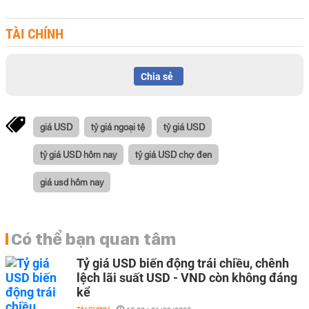
TÀI CHÍNH
Chia sẻ
giá USD
tỷ giá ngoại tệ
tỷ giá USD
tỷ giá USD hôm nay
tỷ giá USD chợ đen
giá usd hôm nay
Có thể bạn quan tâm
Tỷ giá USD biến động trái chiều, chênh
lệch lãi suất USD - VND còn không đáng
kể