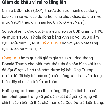
Giảm do khẩu vị rủi ro tăng lên
Chỉ số USD Index (DXY), thước đo sức mạnh của đồng
bạc xanh so với các đồng tiền chủ chốt khác, đã giảm về
mức 99,81 theo ghi nhận lúc 8h (giờ Việt Nam).
So với phiên trước đó, tỷ giá euro so với USD giảm 0,14%,
về mức 1,1566. Tỷ giá đồng bảng Anh so với USD giảm
0,08% về mức 1,3406.
Tỷ giá USD
so với yen Nhật tăng
0,13% lên mức 160,17.
Đồng USD
hôm qua đã giảm giá sau khi Tổng thống
Donald Trump cho biết một thỏa thuận hòa bình với Iran
đã đạt được và có thể sớm được ký kết. Ông Trump
trước đó đã hủy bỏ các cuộc tấn công vào Iran vốn đang
thúc đẩy nhu cầu trú ẩn an toàn.
Những người tham gia thị trường đã phân tích báo cáo
lạm phát quan trọng về giá sản xuất để giữ kỳ vọng về
chính sách tiền tệ thắt chặt hơn của Cục Dự trữ Liên bang.