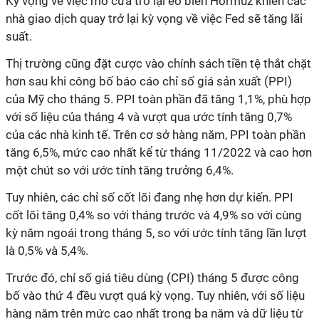
Kỳ vọng về việc mở cửa trở lại eo biển Hormuz khiến các
nhà giao dịch quay trở lại kỳ vọng về việc Fed sẽ tăng lãi
suất.
Thị trường cũng đặt cược vào chính sách tiền tệ thắt chặt
hơn sau khi công bố báo cáo chỉ số giá sản xuất (PPI)
của Mỹ cho tháng 5. PPI toàn phần đã tăng 1,1%, phù hợp
với số liệu của tháng 4 và vượt qua ước tính tăng 0,7%
của các nhà kinh tế. Trên cơ sở hàng năm, PPI toàn phần
tăng 6,5%, mức cao nhất kể từ tháng 11/2022 và cao hơn
một chút so với ước tính tăng trưởng 6,4%.
Tuy nhiên, các chỉ số cốt lõi đang nhẹ hơn dự kiến. PPI
cốt lõi tăng 0,4% so với tháng trước và 4,9% so với cùng
kỳ năm ngoái trong tháng 5, so với ước tính tăng lần lượt
là 0,5% và 5,4%.
Trước đó, chỉ số giá tiêu dùng (CPI) tháng 5 được công
bố vào thứ 4 đều vượt quá kỳ vọng. Tuy nhiên, với số liệu
hàng năm trên mức cao nhất trong ba năm và dữ liệu từ