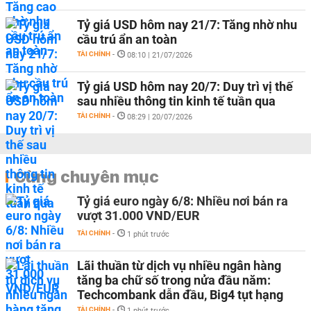
Tỷ giá USD hôm nay 21/7: Tăng nhờ nhu
cầu trú ẩn an toàn
TÀI CHÍNH
-
08:10 | 21/07/2026
Tỷ giá USD hôm nay 20/7: Duy trì vị thế
sau nhiều thông tin kinh tế tuần qua
TÀI CHÍNH
-
08:29 | 20/07/2026
Cùng chuyên mục
Tỷ giá euro ngày 6/8: Nhiều nơi bán ra
vượt 31.000 VND/EUR
TÀI CHÍNH
-
1 phút trước
Lãi thuần từ dịch vụ nhiều ngân hàng
tăng ba chữ số trong nửa đầu năm:
Techcombank dẫn đầu, Big4 tụt hạng
TÀI CHÍNH
-
1 phút trước