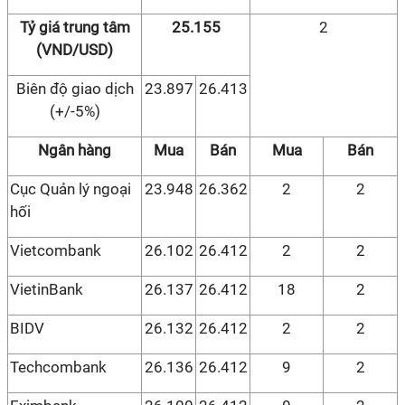
Tỷ giá trung tâm
25.155
2
(VND/USD)
Biên độ giao dịch
23.897
26.413
(+/-5%)
Ngân hàng
Mua
Bán
Mua
Bán
Cục Quản lý ngoại
23.948
26.362
2
2
hối
Vietcombank
26.102
26.412
2
2
VietinBank
26.137
26.412
18
2
BIDV
26.132
26.412
2
2
Techcombank
26.136
26.412
9
2