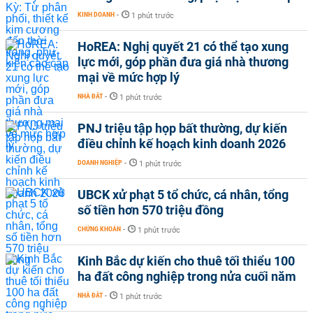
KINH DOANH
-
1 phút trước
HoREA: Nghị quyết 21 có thể tạo xung
lực mới, góp phần đưa giá nhà thương
mại về mức hợp lý
NHÀ ĐẤT
-
1 phút trước
PNJ triệu tập họp bất thường, dự kiến
điều chỉnh kế hoạch kinh doanh 2026
DOANH NGHIỆP
-
1 phút trước
UBCK xử phạt 5 tổ chức, cá nhân, tổng
số tiền hơn 570 triệu đồng
CHỨNG KHOÁN
-
1 phút trước
Kinh Bắc dự kiến cho thuê tối thiểu 100
ha đất công nghiệp trong nửa cuối năm
NHÀ ĐẤT
-
1 phút trước