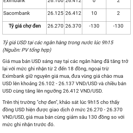
Eximbank
26.100
26.412
0
2
Sacombank
26.125
26.412
10
2
Tỷ giá chợ đen
26.270
26.370
-130
-130
Tỷ giá USD tại các ngân hàng trong nước lúc 9h15
(Nguồn: PV tổng hợp)
Giá mua bán USD sáng nay tại các ngân hàng đã tăng trở
lại với mức ghi nhận từ 2 đến 18 đồng, ngoại trừ
Eximbank giữ nguyên giá mua, đưa vùng giá chào mua
USD lên khoảng 26.102 - 26.137 VND/USD và chiều bán
USD cùng tăng lên ngưỡng 26.412 VND/USD.
Trên thị trường "chợ đen", khảo sát lúc 9h15 cho thấy
đồng USD hiện được giao dịch ở mức 26.270 - 26.370
VND/USD, giá mua bán cùng giảm sâu 130 đồng so với
mức ghi nhận trước đó.