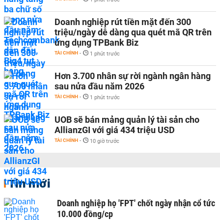
Doanh nghiệp rút tiền mặt đến 300
triệu/ngày dễ dàng qua quét mã QR trên
ứng dụng TPBank Biz
TÀI CHÍNH
-
1 phút trước
Hơn 3.700 nhân sự rời ngành ngân hàng
sau nửa đầu năm 2026
TÀI CHÍNH
-
1 phút trước
UOB sẽ bán mảng quản lý tài sản cho
AllianzGI với giá 434 triệu USD
TÀI CHÍNH
-
10 giờ trước
Tin mới
Doanh nghiệp họ 'FPT' chốt ngày nhận cổ tức
10.000 đồng/cp