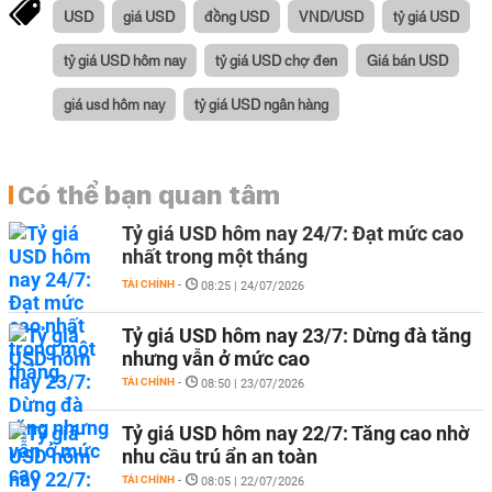
USD
giá USD
đồng USD
VND/USD
tỷ giá USD
tỷ giá USD hôm nay
tỷ giá USD chợ đen
Giá bán USD
giá usd hôm nay
tỷ giá USD ngân hàng
Có thể bạn quan tâm
Tỷ giá USD hôm nay 24/7: Đạt mức cao
nhất trong một tháng
TÀI CHÍNH
-
08:25 | 24/07/2026
Tỷ giá USD hôm nay 23/7: Dừng đà tăng
nhưng vẫn ở mức cao
TÀI CHÍNH
-
08:50 | 23/07/2026
Tỷ giá USD hôm nay 22/7: Tăng cao nhờ
nhu cầu trú ẩn an toàn
TÀI CHÍNH
-
08:05 | 22/07/2026