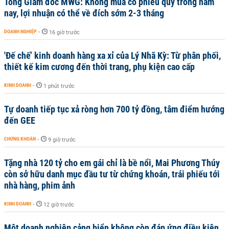
Tổng Giám đốc MWG: Không mua cổ phiếu quỹ trong năm
nay, lợi nhuận có thể về đích sớm 2-3 tháng
DOANH NGHIỆP
-
16 giờ trước
'Đế chế’ kinh doanh hàng xa xỉ của Lý Nhã Kỳ: Từ phân phối,
thiết kế kim cương đến thời trang, phụ kiện cao cấp
KINH DOANH
-
1 phút trước
Tự doanh tiếp tục xả ròng hơn 700 tỷ đồng, tâm điểm hướng
đến GEE
CHỨNG KHOÁN
-
9 giờ trước
Tặng nhà 120 tỷ cho em gái chỉ là bề nổi, Mai Phương Thúy
còn sở hữu danh mục đầu tư từ chứng khoán, trái phiếu tới
nhà hàng, phim ảnh
KINH DOANH
-
12 giờ trước
Một doanh nghiệp cảng biển không còn đáp ứng điều kiện