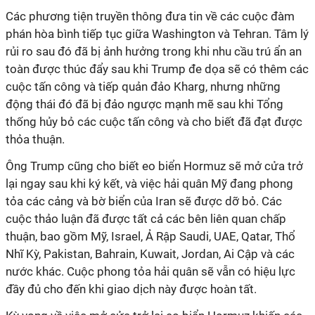
Các phương tiện truyền thông đưa tin về các cuộc đàm
phán hòa bình tiếp tục giữa Washington và Tehran. Tâm lý
rủi ro sau đó đã bị ảnh hưởng trong khi nhu cầu trú ẩn an
toàn được thúc đẩy sau khi Trump đe dọa sẽ có thêm các
cuộc tấn công và tiếp quản đảo Kharg, nhưng những
động thái đó đã bị đảo ngược mạnh mẽ sau khi Tổng
thống hủy bỏ các cuộc tấn công và cho biết đã đạt được
thỏa thuận.
Ông Trump cũng cho biết eo biển Hormuz sẽ mở cửa trở
lại ngay sau khi ký kết, và việc hải quân Mỹ đang phong
tỏa các cảng và bờ biển của Iran sẽ được dỡ bỏ. Các
cuộc thảo luận đã được tất cả các bên liên quan chấp
thuận, bao gồm Mỹ, Israel, Ả Rập Saudi, UAE, Qatar, Thổ
Nhĩ Kỳ, Pakistan, Bahrain, Kuwait, Jordan, Ai Cập và các
nước khác. Cuộc phong tỏa hải quân sẽ vẫn có hiệu lực
đầy đủ cho đến khi giao dịch này được hoàn tất.