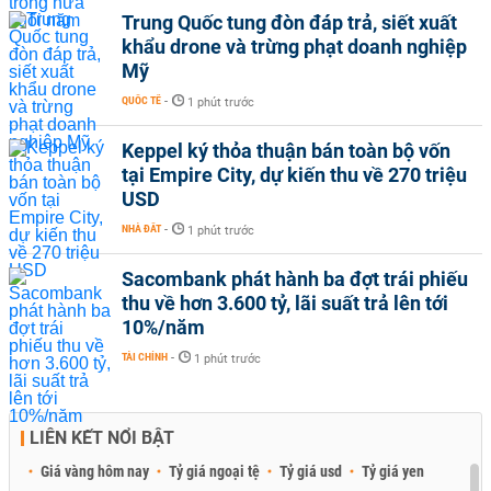
Trung Quốc tung đòn đáp trả, siết xuất
khẩu drone và trừng phạt doanh nghiệp
Mỹ
QUỐC TẾ
-
1 phút trước
Keppel ký thỏa thuận bán toàn bộ vốn
tại Empire City, dự kiến thu về 270 triệu
USD
NHÀ ĐẤT
-
1 phút trước
Sacombank phát hành ba đợt trái phiếu
thu về hơn 3.600 tỷ, lãi suất trả lên tới
10%/năm
TÀI CHÍNH
-
1 phút trước
LIÊN KẾT NỔI BẬT
Giá vàng hôm nay
Tỷ giá ngoại tệ
Tỷ giá usd
Tỷ giá yen