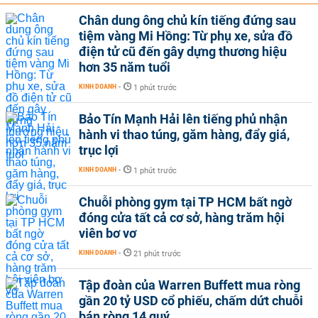
Chân dung ông chủ kín tiếng đứng sau
tiệm vàng Mi Hồng: Từ phụ xe, sửa đồ
điện tử cũ đến gây dựng thương hiệu
hơn 35 năm tuổi
KINH DOANH
-
1 phút trước
Bảo Tín Mạnh Hải lên tiếng phủ nhận
hành vi thao túng, găm hàng, đẩy giá,
trục lợi
KINH DOANH
-
1 phút trước
Chuỗi phòng gym tại TP HCM bất ngờ
đóng cửa tất cả cơ sở, hàng trăm hội
viên bơ vơ
KINH DOANH
-
21 phút trước
Tập đoàn của Warren Buffett mua ròng
gần 20 tỷ USD cổ phiếu, chấm dứt chuỗi
bán ròng 14 quý