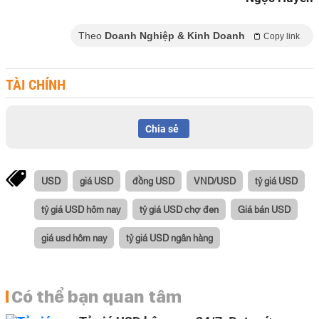
Theo
Doanh Nghiệp & Kinh Doanh
Copy link
TÀI CHÍNH
Chia sẻ
USD
giá USD
đồng USD
VND/USD
tỷ giá USD
tỷ giá USD hôm nay
tỷ giá USD chợ đen
Giá bán USD
giá usd hôm nay
tỷ giá USD ngân hàng
Có thể bạn quan tâm