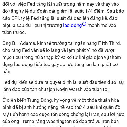
đối với việc Fed tăng lãi suất trong năm nay và thay vào
đó tăng tỷ lệ dự đoán cắt giảm lãi suất 1/4 điểm. Sau báo
cáo CPI, tỷ lệ Fed tăng lãi suất đã cao lên đáng kể, đặc
biệt là sau dữ liệu thị trường
lao động
mạnh mẽ vào
tuần trước.
Ông Bill Adams, kinh tế trưởng tại ngân hàng Fifth Third,
cho rằng Fed vẫn sẽ lo lắng về lạm phát vì nó đã vượt
mục tiêu trong nửa thập kỷ và kể từ khi giá dịch vụ thâm
dụng lao động tiếp tục gây áp lực tăng lên lạm phát cơ
bản.
Fed dự kiến sẽ đưa ra quyết định lãi suất đầu tiên dưới sự
lãnh đạo của tân chủ tịch Kevin Warsh vào tuần tới.
Ở diễn biến Trung Đông, hy vọng về một thỏa thuận hòa
bình đã bị ảnh hưởng nặng nề vào thứ 4 sau khi quân đội
Mỹ tiến hành các cuộc tấn công chống lại Iran, sau lời hứa
của ông Trump rằng Washington sẽ đáp trả vụ Iran bắn