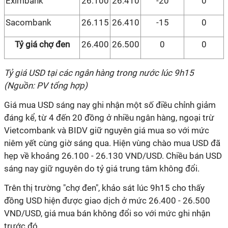
Eximbank
26.100
26.410
-20
0
Sacombank
26.115
26.410
-15
0
Tỷ giá chợ đen
26.400
26.500
0
0
Tỷ giá USD tại các ngân hàng trong nước lúc 9h15
(Nguồn: PV tổng hợp)
Giá mua USD sáng nay ghi nhận một số điều chỉnh giảm
đáng kể, từ 4 đến 20 đồng ở nhiều ngân hàng, ngoại trừ
Vietcombank và BIDV giữ nguyên giá mua so với mức
niêm yết cùng giờ sáng qua. Hiện vùng chào mua USD đã
hẹp về khoảng 26.100 - 26.130 VND/USD. Chiều bán USD
sáng nay giữ nguyên do tỷ giá trung tâm không đổi.
Trên thị trường "chợ đen", khảo sát lúc 9h15 cho thấy
đồng USD hiện được giao dịch ở mức 26.400 - 26.500
VND/USD, giá mua bán không đổi so với mức ghi nhận
trước đó.