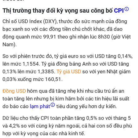
Thị trường thay đổi kỳ vọng sau công bố
CPI
Chỉ số USD Index (DXY), thước đo sức mạnh của đồng
bạc xanh so với các đồng tiền chủ chốt khác, đã dao
động quanh mức 99,91 theo ghi nhận lúc 8h30 (giờ Việt
Nam).
So với phiên trước đó, tỷ giá euro so với USD tăng 0,14%,
lên mức 1,1554. Tỷ giá đồng bảng Anh so với USD tăng
0,13% lên mức 1,3385.
Tỷ giá USD
so với yen Nhật giảm
0,03% xuống mức 160,51.
Đồng USD
hôm qua đã tăng nhẹ khi nhu cầu trú ẩn an
toàn tăng lên nhưng bị kìm hãm bởi các tín hiệu lãi suất
do báo cáo
lạm phát
tiêu dùng yếu hơn dự kiến.
Dữ liệu cho thấy CPI toàn phần tăng 0,5% so với tháng 5
và 4,2% so với cùng kỳ năm ngoái, cả hai con số đều phù
hợp với kỳ vọng của các nhà kinh tế.