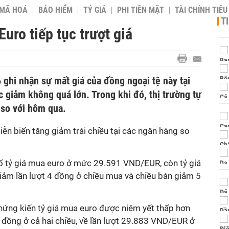
 MÃ HOÁ
BẢO HIỂM
TỶ GIÁ
PHI TIỀN MẶT
TÀI CHÍNH TIÊ
T
Euro tiếp tục trượt giá
 ghi nhận sự mất giá của đồng ngoại tệ này tại
 giảm không quá lớn. Trong khi đó, thị trường tự
 so với hôm qua.
iễn biến tăng giảm trái chiều tại các ngân hàng so
ố tỷ giá mua euro ở mức 29.591 VND/EUR, còn tỷ giá
iảm lần lượt 4 đồng ở chiều mua và chiều bán giảm 5
hứng kiến tỷ giá mua euro được niêm yết thấp hơn
 đồng ở cả hai chiều, về lần lượt 29.883 VND/EUR ở