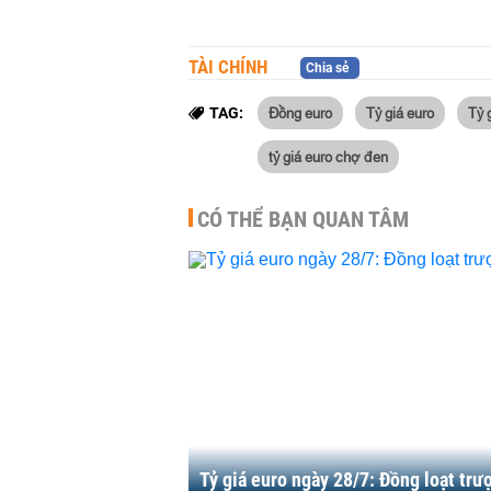
TÀI CHÍNH
Chia sẻ
Đồng euro
Tỷ giá euro
Tỷ 
TAG:
tỷ giá euro chợ đen
CÓ THỂ BẠN QUAN TÂM
Tỷ giá euro ngày 28/7: Đồng loạt trượ