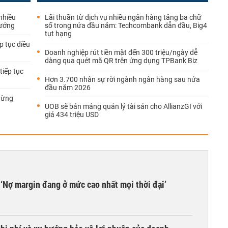
nhiều
Lãi thuần từ dịch vụ nhiều ngân hàng tăng ba chữ
hướng
số trong nửa đầu năm: Techcombank dẫn đầu, Big4
tụt hạng
p tục điều
Doanh nghiệp rút tiền mặt đến 300 triệu/ngày dễ
dàng qua quét mã QR trên ứng dụng TPBank Biz
tiếp tục
Hơn 3.700 nhân sự rời ngành ngân hàng sau nửa
đầu năm 2026
gừng
UOB sẽ bán mảng quản lý tài sản cho AllianzGI với
giá 434 triệu USD
‘Nợ margin đang ở mức cao nhất mọi thời đại’