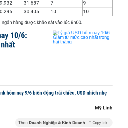
9.932
31.687
7
9
0.295
30.405
10
10
ng ngân hàng được khảo sát vào lúc 9h00.
ay 10/6:
 nhất
nk hôm nay 9/6 biến động trái chiều, USD nhích nhẹ
Mỹ Linh
Theo
Doanh Nghiệp & Kinh Doanh
Copy link