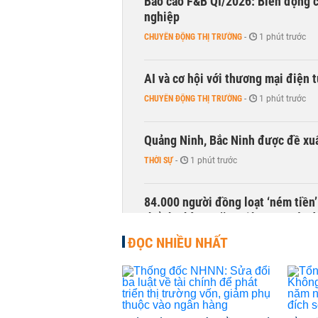
Báo cáo F&B QI/2026: Biến động c
nghiệp
CHUYỂN ĐỘNG THỊ TRƯỜNG
-
1 phút trước
AI và cơ hội với thương mại điện 
CHUYỂN ĐỘNG THỊ TRƯỜNG
-
1 phút trước
Quảng Ninh, Bắc Ninh được đề xuấ
THỜI SỰ
-
1 phút trước
84.000 người đồng loạt ‘ném tiền’
thể thu hàng trăm triệu qua một 
KINH DOANH
-
1 phút trước
ĐỌC NHIỀU NHẤT