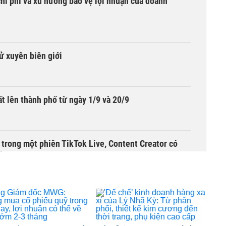
hi phí và xu hướng bảo vệ lợi nhuận của doanh
tử xuyên biên giới
t lên thành phố từ ngày 1/9 và 20/9
 trong một phiên TikTok Live, Content Creator có
đêm