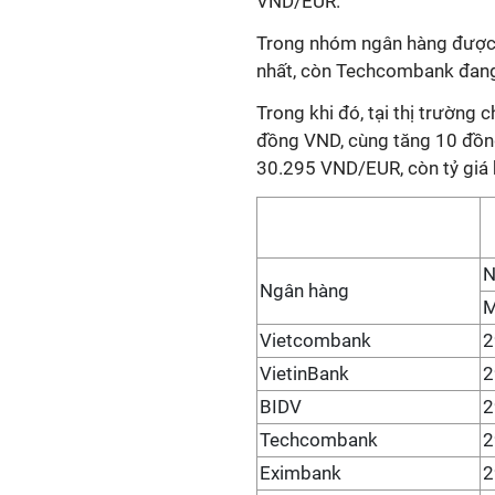
VND/EUR.
Trong nhóm ngân hàng được 
nhất, còn Techcombank đang
Trong khi đó, tại thị trường 
đồng VND, cùng tăng 10 đồng
30.295 VND/EUR, còn tỷ giá
N
Ngân hàng
Vietcombank
2
VietinBank
2
BIDV
2
Techcombank
2
Eximbank
2