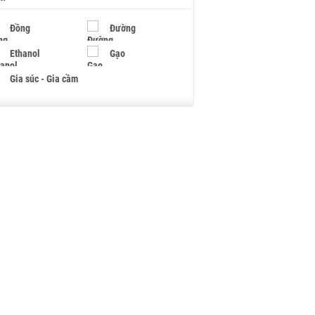
Đồng
Đường
Ethanol
Gạo
Gia súc - Gia cầm
Giấy
Gỗ
Hạt điều
Hồ tiêu - Hạt tiêu
Khí đốt
Kim loại khác
Mắc ca
Muối
Ngũ cốc
Nhựa - Hạt nhựa
Palladium
Phân bón