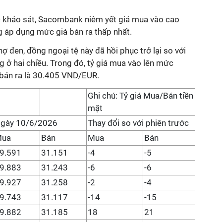
khảo sát, Sacombank niêm yết giá mua vào cao
 áp dụng mức giá bán ra thấp nhất.
chợ đen, đồng ngoại tệ này đã hồi phục trở lại so với
 ở hai chiều. Trong đó, tỷ giá mua vào lên mức
 bán ra là 30.405 VND/EUR.
Ghi chú: Tỷ giá Mua/Bán tiền
mặt
gày 10/6/2026
Thay đổi so với phiên trước
Mua
Bán
Mua
Bán
9.591
31.151
-4
-5
9.883
31.243
-6
-6
9.927
31.258
-2
-4
9.743
31.117
-14
-15
9.882
31.185
18
21