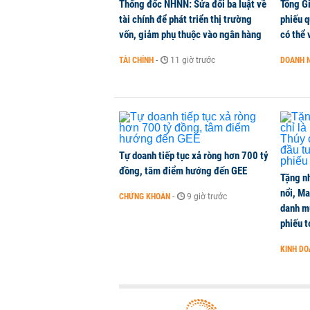
Thống đốc NHNN: Sửa đổi ba luật về
Tổng G
tài chính để phát triển thị trường
phiếu q
vốn, giảm phụ thuộc vào ngân hàng
có thể 
TÀI CHÍNH
-
11 giờ trước
DOANH 
Tự doanh tiếp tục xả ròng hơn 700 tỷ
đồng, tâm điểm hướng đến GEE
Tặng nh
nổi, M
CHỨNG KHOÁN
-
9 giờ trước
danh mụ
phiếu t
KINH D