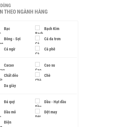
U DÙNG
IN THEO NGÀNH HÀNG
Bạc
Bạch Kim
Bông - Sợi
Cá da trơn
Cá ngừ
Cà phê
Cacao
Cao su
Chất dẻo
Chè
Da giày
Đá quý
Dầu - Hạt dầu
Dầu mỏ
Dệt may
Điện