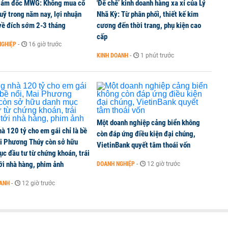
iám đốc MWG: Không mua cổ
'Đế chế’ kinh doanh hàng xa xỉ của Lý
uỹ trong năm nay, lợi nhuận
Nhã Kỳ: Từ phân phối, thiết kế kim
về đích sớm 2-3 tháng
cương đến thời trang, phụ kiện cao
cấp
NGHIỆP
-
16 giờ trước
KINH DOANH
-
1 phút trước
Một doanh nghiệp cảng biển không
à 120 tỷ cho em gái chỉ là bề
còn đáp ứng điều kiện đại chúng,
ai Phương Thúy còn sở hữu
VietinBank quyết tâm thoái vốn
c đầu tư từ chứng khoán, trái
ới nhà hàng, phim ảnh
DOANH NGHIỆP
-
12 giờ trước
OANH
-
12 giờ trước