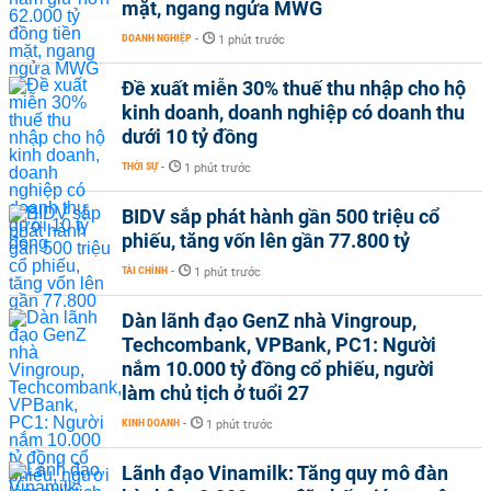
mặt, ngang ngửa MWG
DOANH NGHIỆP
-
1 phút trước
Đề xuất miễn 30% thuế thu nhập cho hộ
kinh doanh, doanh nghiệp có doanh thu
dưới 10 tỷ đồng
THỜI SỰ
-
1 phút trước
BIDV sắp phát hành gần 500 triệu cổ
phiếu, tăng vốn lên gần 77.800 tỷ
TÀI CHÍNH
-
1 phút trước
Dàn lãnh đạo GenZ nhà Vingroup,
Techcombank, VPBank, PC1: Người
nắm 10.000 tỷ đồng cổ phiếu, người
làm chủ tịch ở tuổi 27
KINH DOANH
-
1 phút trước
Lãnh đạo Vinamilk: Tăng quy mô đàn