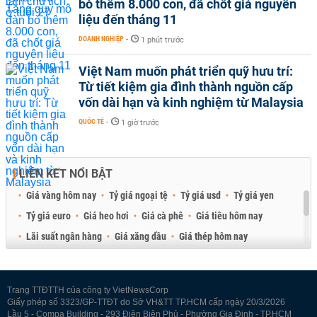
bò thêm 8.000 con, đã chốt giá nguyên
liệu đến tháng 11
DOANH NGHIỆP
-
1 phút trước
Việt Nam muốn phát triển quỹ hưu trí:
Từ tiết kiệm gia đình thành nguồn cấp
vốn dài hạn và kinh nghiệm từ Malaysia
QUỐC TẾ
-
1 giờ trước
LIÊN KẾT NỔI BẬT
Giá vàng hôm nay
Tỷ giá ngoại tệ
Tỷ giá usd
Tỷ giá yen
Tỷ giá euro
Giá heo hơi
Giá cà phê
Giá tiêu hôm nay
Lãi suất ngân hàng
Giá xăng dầu
Giá thép hôm nay
Giá sầu riêng
Giá thịt heo
Giá gạo
Giá cao su
Best Retail Brokers
Diễn đàn đầu tư Việt Nam 2026
Trang TTĐTTH của công ty VietNewsCorp
Giấy phép số 3323/GP-TTĐT do Sở VH&TT TP.HCM cấp ngày 20/3/2026
Lầu 5 - Compa Building - 293 Điện Biên Phủ - Phường Gia Định - TP.HCM