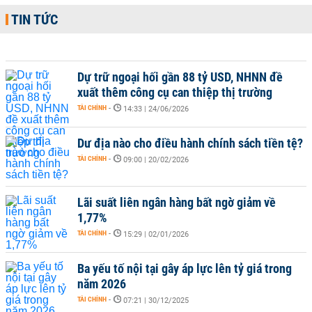
TIN TỨC
Dự trữ ngoại hối gần 88 tỷ USD, NHNN đề
xuất thêm công cụ can thiệp thị trường
TÀI CHÍNH
-
14:33 | 24/06/2026
Dư địa nào cho điều hành chính sách tiền tệ?
TÀI CHÍNH
-
09:00 | 20/02/2026
Lãi suất liên ngân hàng bất ngờ giảm về
1,77%
TÀI CHÍNH
-
15:29 | 02/01/2026
Ba yếu tố nội tại gây áp lực lên tỷ giá trong
năm 2026
TÀI CHÍNH
-
07:21 | 30/12/2025