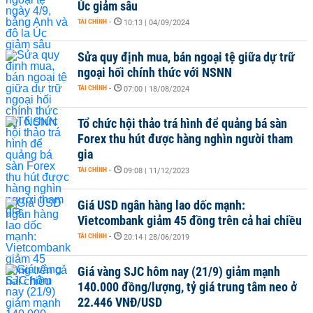
Úc giảm sâu
TÀI CHÍNH
-
10:13 | 04/09/2024
Sửa quy định mua, bán ngoại tệ giữa dự trữ
ngoại hối chính thức với NSNN
TÀI CHÍNH
-
07:00 | 18/08/2024
Tổ chức hội thảo trá hình để quảng bá sàn
Forex thu hút được hàng nghìn người tham
gia
TÀI CHÍNH
-
09:08 | 11/12/2023
Giá USD ngân hàng lao dốc mạnh:
Vietcombank giảm 45 đồng trên cả hai chiều
TÀI CHÍNH
-
20:14 | 28/06/2019
Giá vàng SJC hôm nay (21/9) giảm mạnh
140.000 đồng/lượng, tỷ giá trung tâm neo ở
22.446 VNĐ/USD