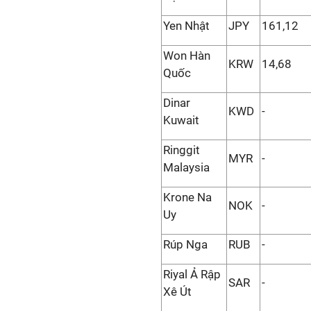
Yen Nhật
JPY
161,12
Won Hàn
KRW
14,68
Quốc
Dinar
KWD
-
Kuwait
Ringgit
MYR
-
Malaysia
Krone Na
NOK
-
Uy
Rúp Nga
RUB
-
Riyal Ả Rập
SAR
-
Xê Út