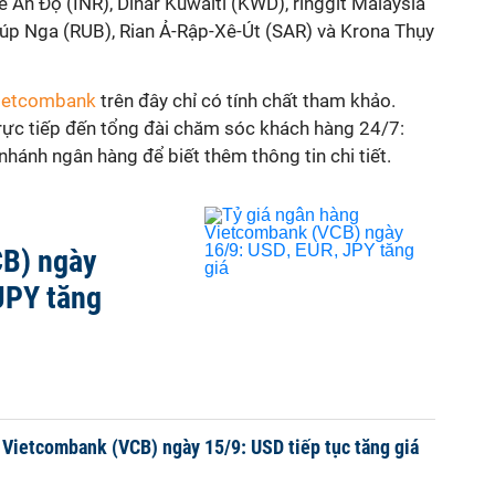
Ấn Độ (INR), Dinar Kuwaiti (KWD), ringgit Malaysia
úp Nga (RUB), Rian Ả-Rập-Xê-Út (SAR) và Krona Thụy
Vietcombank
trên đây chỉ có tính chất tham khảo.
trực tiếp đến tổng đài chăm sóc khách hàng 24/7:
hánh ngân hàng để biết thêm thông tin chi tiết.
B) ngày
JPY tăng
 Vietcombank (VCB) ngày 15/9: USD tiếp tục tăng giá