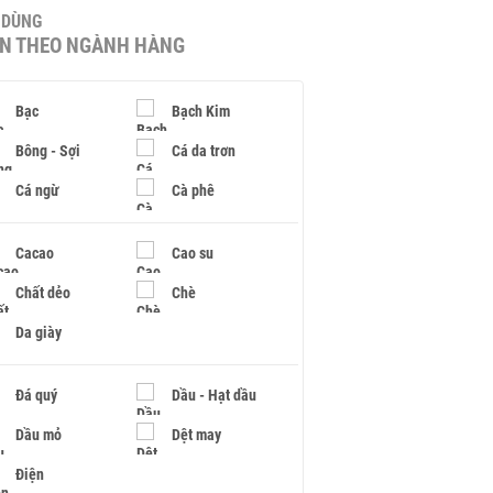
U DÙNG
IN THEO NGÀNH HÀNG
Bạc
Bạch Kim
Bông - Sợi
Cá da trơn
Cá ngừ
Cà phê
Cacao
Cao su
Chất dẻo
Chè
Da giày
Đá quý
Dầu - Hạt dầu
Dầu mỏ
Dệt may
Điện