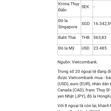
Krona Thụy
SEK
-
Điển
Đô la
SGD
16.342,5
Singapore
Baht Thái
THB
563,83
Đô la Mỹ
USD
23.485
Nguồn: Vietcombank.
Trong số 20 ngoại tệ đang đư
được Vietcombank mua - bán
(USD), euro (EUR), nhân dân 
Canada (CAD), franc Thuỵ Sĩ
yen Nhật (JPY), đô la HongK
Với 8 ngoại tệ còn lại, khác