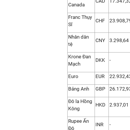
CAD
17.347,3
Canada
Franc Thụy
CHF
23.908,7
Sĩ
Nhân dân
CNY
3.298,64
tệ
Krone Đan
DKK
-
Mạch
Euro
EUR
22.932,4
Bảng Anh
GBP
26.172,9
Đô la Hồng
HKD
2.937,01
Kông
Rupee Ấn
INR
-
Độ