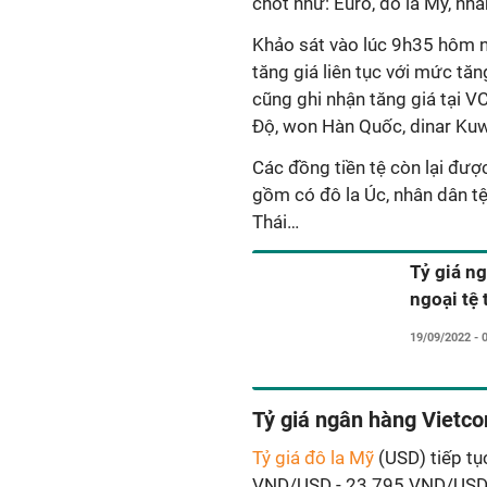
chốt như: Euro, đô la Mỹ, nhâ
Khảo sát vào lúc 9h35 hôm n
tăng giá liên tục với mức tă
cũng ghi nhận tăng giá tại V
Độ, won Hàn Quốc, dinar Kuwai
Các đồng tiền tệ còn lại đư
gồm có đô la Úc, nhân dân tệ
Thái…
Tỷ giá n
ngoại tệ
19/09/2022 - 
Tỷ giá ngân hàng Vietc
Tỷ giá đô la Mỹ
(USD) tiếp tụ
VND/USD - 23.795 VND/USD, 