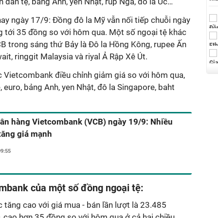
n dân tệ, bảng Anh, yen Nhật, rúp Nga, đô la Úc…
ay ngày 17/9: Đồng đô la Mỹ vẫn nối tiếp chuỗi ngày
ng tới 35 đồng so với hôm qua. Một số ngoại tệ khác
CB trong sáng thứ Bảy là Đô la Hồng Kông, rupee Ấn
t, ringgit Malaysia và riyal Ả Rập Xê Út.
ợc Vietcombank điều chỉnh giảm giá so với hôm qua,
, euro, bảng Anh, yen Nhật, đô la Singapore, baht
gân hàng Vietcombank (VCB) ngày 19/9: Nhiều
 tăng giá mạnh
09:55
ombank của một số đồng ngoại tệ:
c tăng cao với giá mua - bán lần lượt là 23.485
cao hơn 35 đồng so với hôm qua ở cả hai chiều