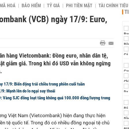
 MÃ HOÁ
BẢO HIỂM
TỶ GIÁ
PHI TIỀN MẶT
TÀI CHÍNH TIÊ
T
combank (VCB) ngày 17/9: Euro,
n hàng Vietcombank: Đồng euro, nhân dân tệ,
hật giảm giá. Trong khi đó USD vẫn không ngừng
.
y 17/9: Biến động trái chiều trong phiên cuối tuần
9: Mạnh lên do lo ngại suy thoái
9: Vàng SJC đồng loạt tăng không quá 100.000 đồng/lượng trong
ng Việt Nam (Vietcombank) hiện đang thực hiện
tiền tệ quốc tế. Trong đó có nhiều đồng ngoại tệ chủ