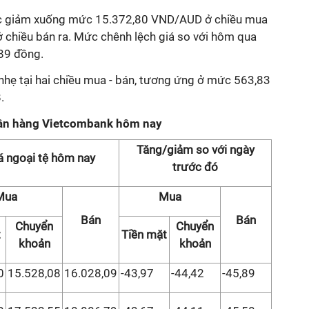
ục giảm xuống mức 15.372,80 VND/AUD ở chiều mua
chiều bán ra. Mức chênh lệch giá so với hôm qua
,89 đồng.
hẹ tại hai chiều mua - bán, tương ứng ở mức 563,83
.
ngân hàng Vietcombank hôm nay
Tăng/giảm so với ngày
á ngoại tệ hôm nay
trước đó
Mua
Mua
Bán
Bán
Chuyển
Chuyển
t
Tiền mặt
khoản
khoản
0
15.528,08
16.028,09
-43,97
-44,42
-45,89