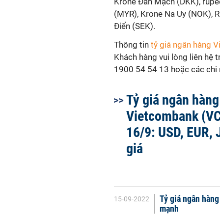
Krone Đan Mạch (DKK), rupee 
(MYR), Krone Na Uy (NOK), R
Điển (SEK).
Thông tin
tỷ giá ngân hàng 
Khách hàng vui lòng liên hệ 
1900 54 54 13 hoặc các chi n
Tỷ giá ngân hàng
Vietcombank (VC
16/9: USD, EUR, 
giá
Tỷ giá ngân hàng
15-09-2022
mạnh