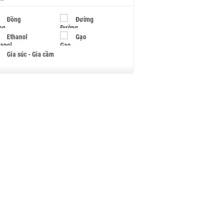
Đồng
Đường
Ethanol
Gạo
Gia súc - Gia cầm
Giấy
Gỗ
Hạt điều
Hồ tiêu - Hạt tiêu
Khí đốt
Kim loại khác
Mắc ca
Muối
Ngũ cốc
Nhựa - Hạt nhựa
Palladium
Phân bón