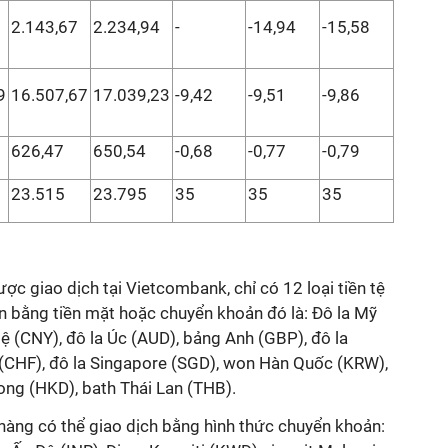
2.143,67
2.234,94
-
-14,94
-15,58
9
16.507,67
17.039,23
-9,42
-9,51
-9,86
626,47
650,54
-0,68
-0,77
-0,79
23.515
23.795
35
35
35
ợc giao dịch tại Vietcombank, chỉ có 12 loại tiền tệ
 bằng tiền mặt hoặc chuyển khoản đó là: Đô la Mỹ
tệ (CNY), đô la Úc (AUD), bảng Anh (GBP), đô la
 (CHF), đô la Singapore (SGD), won Hàn Quốc (KRW),
ong (HKD), bath Thái Lan (THB).
h hàng có thể giao dịch bằng hình thức chuyển khoản: