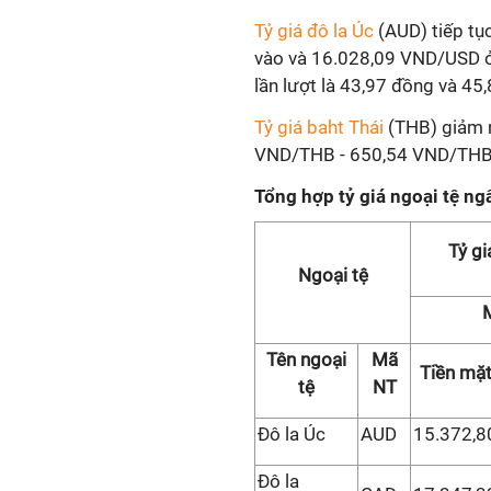
Tỷ giá đô la Úc
(AUD) tiếp t
vào và 16.028,09 VND/USD ở 
lần lượt là 43,97 đồng và 45
Tỷ giá baht Thái
(THB) giảm n
VND/THB - 650,54 VND/THB
Tổng hợp tỷ giá ngoại tệ 
Tỷ gi
Ngoại tệ
Tên ngoại
Mã
Tiền mặ
tệ
NT
Đô la Úc
AUD
15.372,8
Đô la