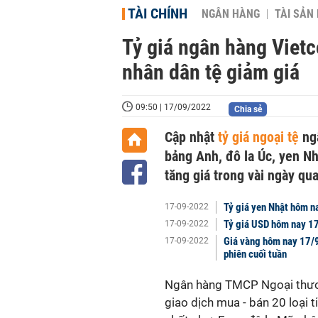
TÀI CHÍNH
NGÂN HÀNG
TÀI SẢN
Tỷ giá ngân hàng Viet
nhân dân tệ giảm giá
09:50 | 17/09/2022
Chia sẻ
Cập nhật
tỷ giá ngoại tệ
ngâ
bảng Anh, đô la Úc, yen N
tăng giá trong vài ngày qua
Tỷ giá yen Nhật hôm na
17-09-2022
Tỷ giá USD hôm nay 17/
17-09-2022
Giá vàng hôm nay 17/
17-09-2022
phiên cuối tuần
Ngân hàng TMCP Ngoại thươ
giao dịch mua - bán 20 loại 