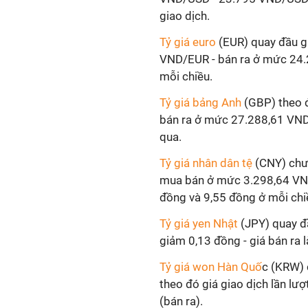
giao dịch.
Tỷ giá euro
(EUR) quay đầu g
VND/EUR - bán ra ở mức 24.
mỗi chiều.
Tỷ giá bảng Anh
(GBP) theo 
bán ra ở mức 27.288,61 VND
qua.
Tỷ giá nhân dân tệ
(CNY) chưa
mua bán ở mức 3.298,64 VN
đồng và 9,55 đồng ở mỗi chi
Tỷ giá yen Nhật
(JPY) quay đầ
giảm 0,13 đồng - giá bán ra
Tỷ giá won Hàn Quố
c (KRW) 
theo đó giá giao dịch lần 
(bán ra).