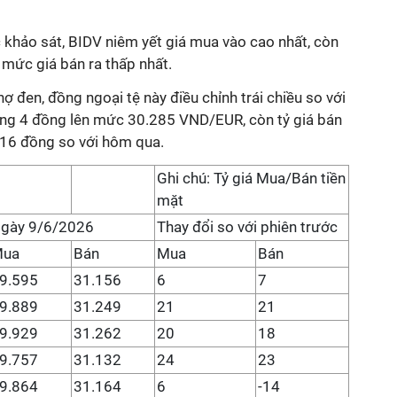
hảo sát, BIDV niêm yết giá mua vào cao nhất, còn
ức giá bán ra thấp nhất.
chợ đen, đồng ngoại tệ này điều chỉnh trái chiều so với
ăng 4 đồng lên mức 30.285 VND/EUR, còn tỷ giá bán
 16 đồng so với hôm qua.
Ghi chú: Tỷ giá Mua/Bán tiền
mặt
gày 9/6/2026
Thay đổi so với phiên trước
Mua
Bán
Mua
Bán
9.595
31.156
6
7
9.889
31.249
21
21
9.929
31.262
20
18
9.757
31.132
24
23
9.864
31.164
6
-14