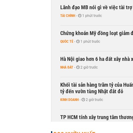
Lãnh đạo MB nói gì về việc tài tr
TÀI CHÍNH
-
1 phút trước
Chứng khoán Mỹ đồng loạt giảm đ
QUỐC TẾ
-
1 phút trước
Hà Nội giao hơn 6 ha đất xây nhà 
NHÀ ĐẤT
-
2 giờ trước
Khối tài sản hàng trăm tỷ của Huấ
tỷ đến vườn tùng Nhật đắt đỏ
KINH DOANH
-
2 giờ trước
TP HCM tính xây trung tâm thương
THỜI SỰ
-
3 giờ trước