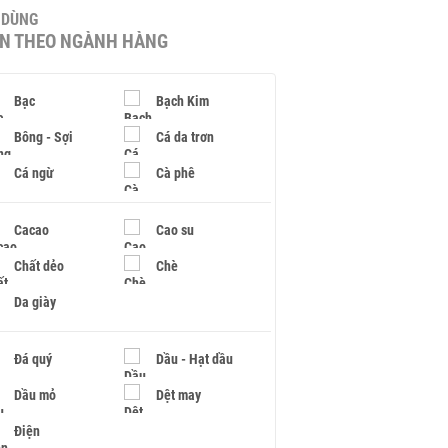
U DÙNG
IN THEO NGÀNH HÀNG
Bạc
Bạch Kim
Bông - Sợi
Cá da trơn
Cá ngừ
Cà phê
Cacao
Cao su
Chất dẻo
Chè
Da giày
Đá quý
Dầu - Hạt dầu
Dầu mỏ
Dệt may
Điện