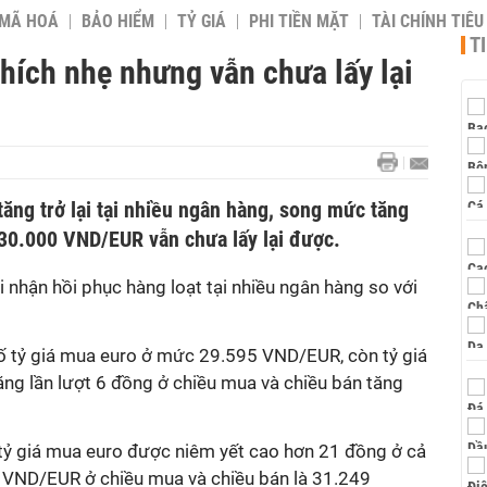
 MÃ HOÁ
BẢO HIỂM
TỶ GIÁ
PHI TIỀN MẶT
TÀI CHÍNH TIÊ
T
Nhích nhẹ nhưng vẫn chưa lấy lại
tăng trở lại tại nhiều ngân hàng, song mức tăng
30.000 VND/EUR vẫn chưa lấy lại được.
i nhận hồi phục hàng loạt tại nhiều ngân hàng so với
ố tỷ giá mua euro ở mức 29.595 VND/EUR, còn tỷ giá
ăng lần lượt 6 đồng ở chiều mua và chiều bán tăng
tỷ giá mua euro được niêm yết cao hơn 21 đồng ở cả
89 VND/EUR ở chiều mua và chiều bán là 31.249