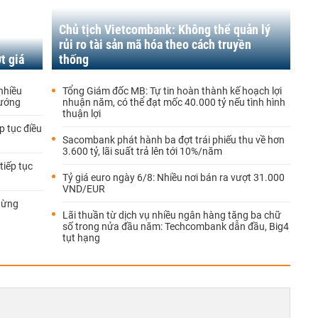
Chủ tịch Vietcombank: Không thể quản lý
rủi ro tài sản mã hóa theo cách truyền
t giá
thống
nhiều
Tổng Giám đốc MB: Tự tin hoàn thành kế hoạch lợi
hướng
nhuận năm, có thể đạt mốc 40.000 tỷ nếu tình hình
thuận lợi
p tục điều
Sacombank phát hành ba đợt trái phiếu thu về hơn
3.600 tỷ, lãi suất trả lên tới 10%/năm
tiếp tục
Tỷ giá euro ngày 6/8: Nhiều nơi bán ra vượt 31.000
VND/EUR
gừng
Lãi thuần từ dịch vụ nhiều ngân hàng tăng ba chữ
số trong nửa đầu năm: Techcombank dẫn đầu, Big4
tụt hạng