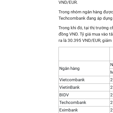
VND/EUR.
Trong nhóm ngân hàng được k
Techcombank đang áp dụng m
Trong khi đó, tại thị trường 
đồng VND. Tỷ giá mua vào t
ra là 30.395 VND/EUR, giảm
N
Ngân hàng
Vietcombank
2
VietinBank
2
BIDV
2
Techcombank
2
Eximbank
2