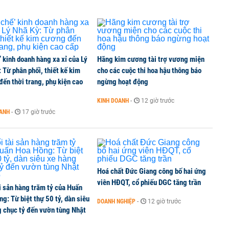
 Hồng, mở không gian phát triển cho Hà Nội
’ kinh doanh hàng xa xỉ của Lý
Hãng kim cương tài trợ vương miện
uản lý rủi ro tài sản mã hóa theo cách truyền thống
 Từ phân phối, thiết kế kim
cho các cuộc thi hoa hậu thông báo
ến thời trang, phụ kiện cao
ngừng hoạt động
KINH DOANH
-
12 giờ trước
hội và 4 dự án 'ma' ở TP HCM
OANH
-
17 giờ trước
Hoá chất Đức Giang công bố hai ứng
viên HĐQT, cổ phiếu DGC tăng trần
i sản hàng trăm tỷ của Huấn
g: Từ biệt thự 50 tỷ, dàn siêu
DOANH NGHIỆP
-
12 giờ trước
g chục tỷ đến vườn tùng Nhật