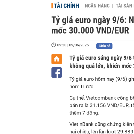
TÀI CHÍNH
NGÂN HÀNG
TÀI SẢN
Tỷ giá euro ngày 9/6: 
mốc 30.000 VND/EUR
09:20 | 09/06/2026
Chia sẻ
Tỷ giá euro sáng ngày 9/6 
không quá lớn, khiến mốc 
Tỷ giá euro hôm nay (9/6) gh
hôm trước.
Cụ thể, Vietcombank công b
bán ra là 31.156 VND/EUR, t
thêm 7 đồng.
VietinBank cũng chứng kiến 
hai chiều, lên lần lượt 29.8