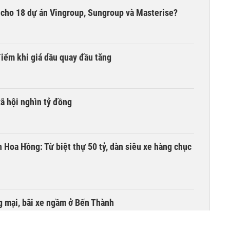
ợ cho 18 dự án Vingroup, Sungroup và Masterise?
iểm khi giá dầu quay đầu tăng
xã hội nghìn tỷ đồng
n Hoa Hồng: Từ biệt thự 50 tỷ, dàn siêu xe hàng chục
 mại, bãi xe ngầm ở Bến Thành