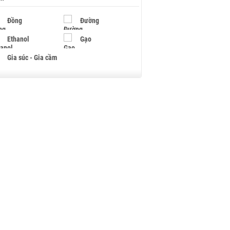
Đồng
Đường
Ethanol
Gạo
Gia súc - Gia cầm
Giấy
Gỗ
Hạt điều
Hồ tiêu - Hạt tiêu
Khí đốt
Kim loại khác
Mắc ca
Muối
Ngũ cốc
Nhựa - Hạt nhựa
Palladium
Phân bón