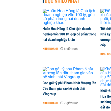
ĐỌC NHIỀU NHẤT
Chuyên gia hiến kế tái thiết sông
THỜI SỰ
-
3 giờ trước
Huấn Hoa Hồng là Chủ tịch doanh
'Đế chế
Chủ tịch Vietcombank: Không thể q
nghiệp vốn 100 tỷ, góp cổ phần trong
Nhã Kỳ:
TÀI CHÍNH
-
3 giờ trước
hai doanh nghiệp khác
cương đ
cấp
KINH DOANH
-
6 giờ trước
Hàng trăm người sập bẫy nhà ở xã 
KINH D
NHÀ ĐẤT
-
4 giờ trước
Con gái tỷ phú Phạm Nhật Vượng lần
đầu tham gia vào hệ sinh thái
Khối tà
Vingroup
Hoa Hồn
xe hàn
KINH DOANH
-
7 giờ trước
đắt đỏ