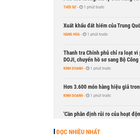
THỜI SỰ
-
1 phút trước
Xuất khẩu đất hiếm của Trung Qu
HÀNG HÓA
-
1 phút trước
Thanh tra Chính phủ chỉ ra loạt v
DOJI, chuyển hồ sơ sang Bộ Công
KINH DOANH
-
1 phút trước
Hơn 3.600 món hàng hiệu giả tron
KINH DOANH
-
1 phút trước
'Cần phân định rủi ro của hoạt độn
THỜI SỰ
-
1 phút trước
ĐỌC NHIỀU NHẤT