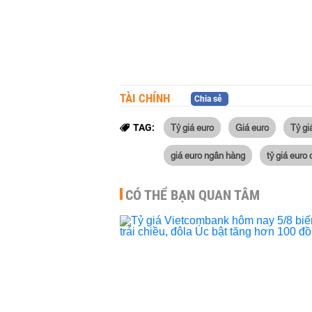
TÀI CHÍNH
Chia sẻ
Tỷ giá euro
Giá euro
Tỷ gi
TAG:
giá euro ngân hàng
tỷ giá euro
CÓ THỂ BẠN QUAN TÂM