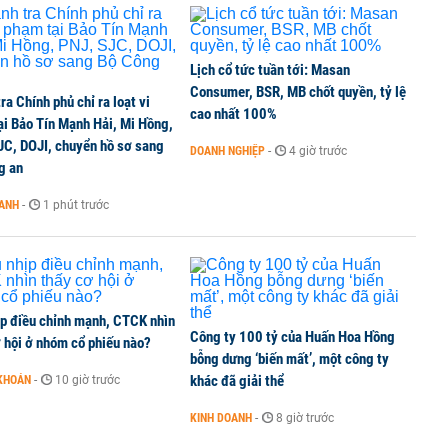
 độ hai dự án giao thông trọng điểm phía Nam Thủ đô
Lịch cổ tức tuần tới: Masan
 và thiết bị gập đang định hình xu hướng nâng cấp
Consumer, BSR, MB chốt quyền, tỷ lệ
ra Chính phủ chỉ ra loạt vi
cao nhất 100%
ại Bảo Tín Mạnh Hải, Mi Hồng,
JC, DOJI, chuyển hồ sơ sang
DOANH NGHIỆP
-
4 giờ trước
g an
cực về tiền đồng của Việt Nam
OANH
-
1 phút trước
ịp điều chỉnh mạnh, CTCK nhìn
Công ty 100 tỷ của Huấn Hoa Hồng
 hội ở nhóm cổ phiếu nào?
bỗng dưng ‘biến mất’, một công ty
khác đã giải thể
KHOÁN
-
10 giờ trước
KINH DOANH
-
8 giờ trước