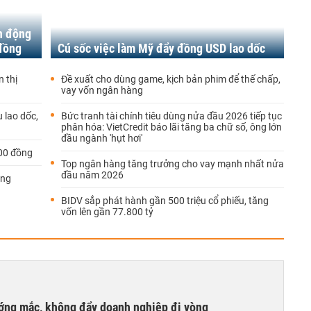
n động
 đồng
Cú sốc việc làm Mỹ đẩy đồng USD lao dốc
n thị
Đề xuất cho dùng game, kịch bản phim để thế chấp,
vay vốn ngân hàng
 lao dốc,
Bức tranh tài chính tiêu dùng nửa đầu 2026 tiếp tục
phân hóa: VietCredit báo lãi tăng ba chữ số, ông lớn
đầu ngành 'hụt hơi'
100 đồng
Top ngân hàng tăng trưởng cho vay mạnh nhất nửa
đầu năm 2026
ăng
BIDV sắp phát hành gần 500 triệu cổ phiếu, tăng
vốn lên gần 77.800 tỷ
ướng mắc, không đẩy doanh nghiệp đi vòng