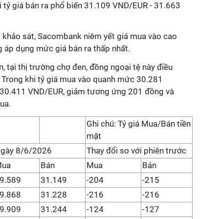
 tỷ giá bán ra phổ biến 31.109 VND/EUR - 31.663
khảo sát, Sacombank niêm yết giá mua vào cao
 áp dụng mức giá bán ra thấp nhất.
, tại thị trường chợ đen, đồng ngoại tệ này điều
 Trong khi tỷ giá mua vào quanh mức 30.281
là 30.411 VND/EUR, giảm tương ứng 201 đồng và
ua.
Ghi chú: Tỷ giá Mua/Bán tiền
mặt
gày 8/6/2026
Thay đổi so với phiên trước
Mua
Bán
Mua
Bán
9.589
31.149
-204
-215
9.868
31.228
-216
-216
9.909
31.244
-124
-127