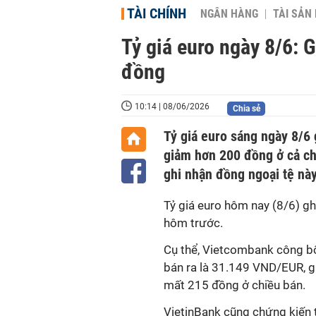
TÀI CHÍNH
NGÂN HÀNG
TÀI SẢN
Tỷ giá euro ngày 8/6:
đồng
10:14 | 08/06/2026
Chia sẻ
Tỷ giá euro sáng ngày 8/6 
giảm hơn 200 đồng ở cả ch
ghi nhận đồng ngoại tệ nà
Tỷ giá euro hôm nay (8/6) gh
hôm trước.
Cụ thể, Vietcombank công b
bán ra là 31.149 VND/EUR, g
mất 215 đồng ở chiều bán.
VietinBank cũng chứng kiến