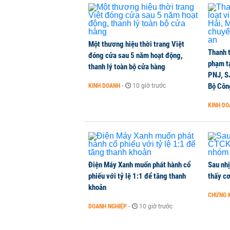
Bí thư Thành ủy Hà Nội thúc tiến
THỜI SỰ
-
1 phút trước
Một thương hiệu thời trang Việt
CEO Viettel Store: Smartphone AI
Thanh t
đóng cửa sau 5 năm hoạt động,
của người dùng
phạm t
thanh lý toàn bộ cửa hàng
CHUYỂN ĐỘNG THỊ TRƯỜNG
-
1 phút trước
PNJ, S
Bộ Côn
KINH DOANH
-
10 giờ trước
Chuyên gia quốc tế đánh giá tích 
KINH D
TÀI CHÍNH
-
1 giờ trước
Điện Máy Xanh muốn phát hành cổ
Sau nh
phiếu với tỷ lệ 1:1 để tăng thanh
thấy cơ
khoản
CHỨNG 
DOANH NGHIỆP
-
10 giờ trước