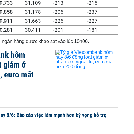
9.733
31.109
-213
-215
9.858
31.178
-206
-237
9.911
31.663
-226
-227
0.281
30.411
-201
-181
ng ngân hàng được khảo sát vào lúc 10h00.
ank hôm
t giảm ở
ệ, euro mất
ay 8/6: Báo cáo việc làm mạnh hơn kỳ vọng hỗ trợ