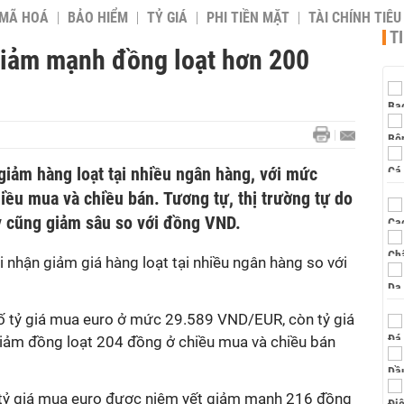
 MÃ HOÁ
BẢO HIỂM
TỶ GIÁ
PHI TIỀN MẶT
TÀI CHÍNH TIÊ
T
 Giảm mạnh đồng loạt hơn 200
giảm hàng loạt tại nhiều ngân hàng, với mức
iều mua và chiều bán. Tương tự, thị trường tự do
y cũng giảm sâu so với đồng VND.
i nhận giảm giá hàng loạt tại nhiều ngân hàng so với
ố tỷ giá mua euro ở mức 29.589 VND/EUR, còn tỷ giá
iảm đồng loạt 204 đồng ở chiều mua và chiều bán
 tỷ giá mua euro được niêm yết giảm mạnh 216 đồng