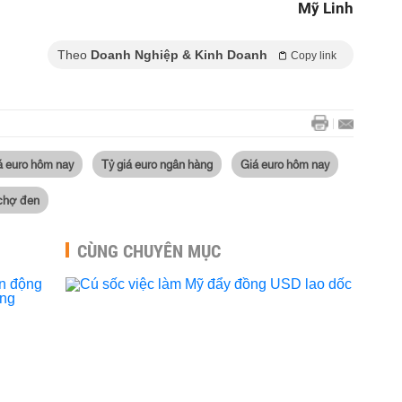
Mỹ Linh
Theo
Doanh Nghiệp & Kinh Doanh
Copy link
á euro hôm nay
Tỷ giá euro ngân hàng
Giá euro hôm nay
 chợ đen
CÙNG CHUYÊN MỤC