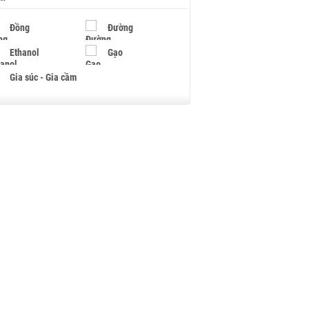
Đồng
Đường
Ethanol
Gạo
Gia súc - Gia cầm
Giấy
Gỗ
Hạt điều
Hồ tiêu - Hạt tiêu
Khí đốt
Kim loại khác
Mắc ca
Muối
Ngũ cốc
Nhựa - Hạt nhựa
Palladium
Phân bón