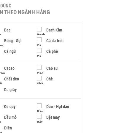
U DÙNG
IN THEO NGÀNH HÀNG
Bạc
Bạch Kim
Bông - Sợi
Cá da trơn
Cá ngừ
Cà phê
Cacao
Cao su
Chất dẻo
Chè
Da giày
Đá quý
Dầu - Hạt dầu
Dầu mỏ
Dệt may
Điện