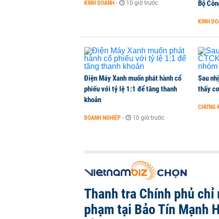
Bộ Côn
KINH DOANH
-
10 giờ trước
Chuyên gia quốc tế đánh giá tích 
KINH D
TÀI CHÍNH
-
1 giờ trước
Điện Máy Xanh muốn phát hành cổ
Sau nh
phiếu với tỷ lệ 1:1 để tăng thanh
thấy cơ
khoản
CHỨNG 
DOANH NGHIỆP
-
10 giờ trước
Thanh tra Chính phủ chỉ r
phạm tại Bảo Tín Mạnh H