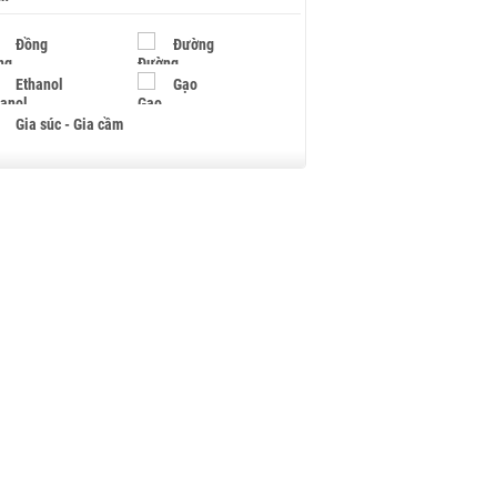
Đồng
Đường
Ethanol
Gạo
Gia súc - Gia cầm
Giấy
Gỗ
Hạt điều
Hồ tiêu - Hạt tiêu
Khí đốt
Kim loại khác
Mắc ca
Muối
Ngũ cốc
Nhựa - Hạt nhựa
Palladium
Phân bón