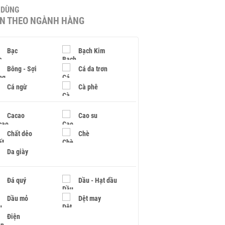
U DÙNG
IN THEO NGÀNH HÀNG
Bạc
Bạch Kim
Bông - Sợi
Cá da trơn
Cá ngừ
Cà phê
Cacao
Cao su
Chất dẻo
Chè
Da giày
Đá quý
Dầu - Hạt dầu
Dầu mỏ
Dệt may
Điện