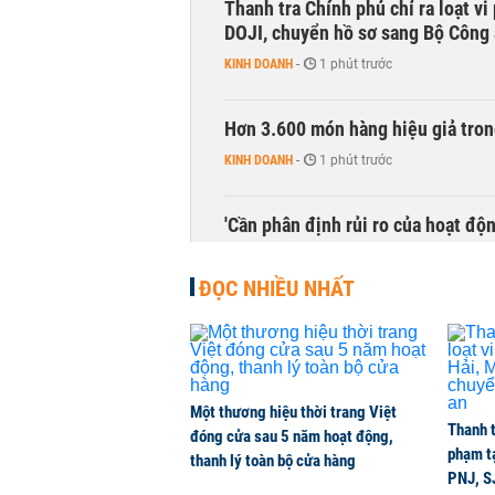
Thanh tra Chính phủ chỉ ra loạt v
DOJI, chuyển hồ sơ sang Bộ Công
KINH DOANH
-
1 phút trước
Hơn 3.600 món hàng hiệu giả tron
KINH DOANH
-
1 phút trước
'Cần phân định rủi ro của hoạt độn
THỜI SỰ
-
1 phút trước
ĐỌC NHIỀU NHẤT
Bí thư Thành ủy Hà Nội thúc tiến
THỜI SỰ
-
1 phút trước
Một thương hiệu thời trang Việt
CEO Viettel Store: Smartphone AI
Thanh t
đóng cửa sau 5 năm hoạt động,
của người dùng
phạm t
thanh lý toàn bộ cửa hàng
CHUYỂN ĐỘNG THỊ TRƯỜNG
-
1 phút trước
PNJ, S