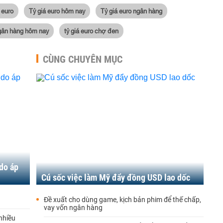
 euro
Tỷ giá euro hôm nay
Tỷ giá euro ngân hàng
ngân hàng hôm nay
tỷ giá euro chợ đen
CÙNG CHUYÊN MỤC
 do áp
Cú sốc việc làm Mỹ đẩy đồng USD lao dốc
Đề xuất cho dùng game, kịch bản phim để thế chấp,
vay vốn ngân hàng
nhiều