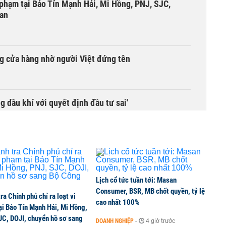
i phạm tại Bảo Tín Mạnh Hải, Mi Hồng, PNJ, SJC,
 an
g cửa hàng nhờ người Việt đứng tên
g dầu khí với quyết định đầu tư sai'
 độ hai dự án giao thông trọng điểm phía Nam Thủ đô
Lịch cổ tức tuần tới: Masan
 và thiết bị gập đang định hình xu hướng nâng cấp
Consumer, BSR, MB chốt quyền, tỷ lệ
ra Chính phủ chỉ ra loạt vi
cao nhất 100%
ại Bảo Tín Mạnh Hải, Mi Hồng,
JC, DOJI, chuyển hồ sơ sang
DOANH NGHIỆP
-
4 giờ trước