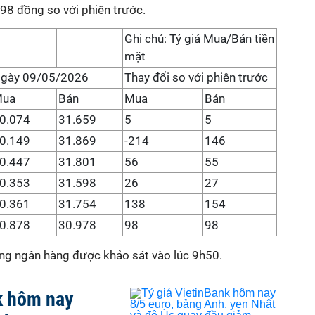
8 đồng so với phiên trước.
Ghi chú: Tỷ giá Mua/Bán tiền
mặt
gày 09/05/2026
Thay đổi so với phiên trước
Mua
Bán
Mua
Bán
0.074
31.659
5
5
0.149
31.869
-214
146
0.447
31.801
56
55
0.353
31.598
26
27
0.361
31.754
138
154
0.878
30.978
98
98
ống ngân hàng được khảo sát vào lúc 9h50.
k hôm nay