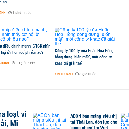
g an
cực về tiền đồng của Việt Nam
OANH
-
1 phút trước
ịp điều chỉnh mạnh, CTCK nhìn
Công ty 100 tỷ của Huấn Hoa Hồng
 hội ở nhóm cổ phiếu nào?
bỗng dưng ‘biến mất’, một công ty
khác đã giải thể
KHOÁN
-
10 giờ trước
KINH DOANH
-
8 giờ trước
a loạt vi
AEON bán mảng siêu thị
ải, Mi
tại Thái Lan, dồn lực cho
‘cuộc chiến’ tại Việt