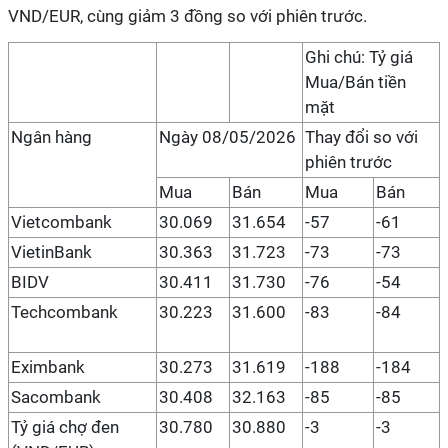
VND/EUR, cùng giảm 3 đồng so với phiên trước.
Ghi chú: Tỷ giá
Mua/Bán tiền
mặt
Ngân hàng
Ngày 08/05/2026
Thay đổi so với
phiên trước
Mua
Bán
Mua
Bán
Vietcombank
30.069
31.654
-57
-61
VietinBank
30.363
31.723
-73
-73
BIDV
30.411
31.730
-76
-54
Techcombank
30.223
31.600
-83
-84
Eximbank
30.273
31.619
-188
-184
Sacombank
30.408
32.163
-85
-85
Tỷ giá chợ đen
30.780
30.880
-3
-3