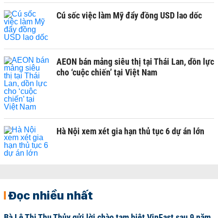
Cú sốc việc làm Mỹ đẩy đồng USD lao dốc
AEON bán mảng siêu thị tại Thái Lan, dồn lực
cho ‘cuộc chiến’ tại Việt Nam
Hà Nội xem xét gia hạn thủ tục 6 dự án lớn
Đọc nhiều nhất
Bà Lê Thị Thu Thủy gửi lời chào tạm biệt VinFast sau 9 năm