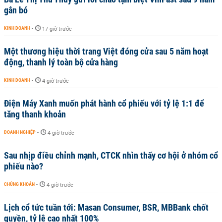
gắn bó
KINH DOANH
-
17 giờ trước
Một thương hiệu thời trang Việt đóng cửa sau 5 năm hoạt
động, thanh lý toàn bộ cửa hàng
KINH DOANH
-
4 giờ trước
Điện Máy Xanh muốn phát hành cổ phiếu với tỷ lệ 1:1 để
tăng thanh khoản
DOANH NGHIỆP
-
4 giờ trước
Sau nhịp điều chỉnh mạnh, CTCK nhìn thấy cơ hội ở nhóm cổ
phiếu nào?
CHỨNG KHOÁN
-
4 giờ trước
Lịch cổ tức tuần tới: Masan Consumer, BSR, MBBank chốt
quyền, tỷ lệ cao nhất 100%