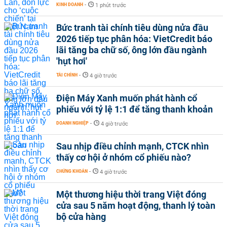
KINH DOANH
-
1 phút trước
Bức tranh tài chính tiêu dùng nửa đầu
2026 tiếp tục phân hóa: VietCredit báo
lãi tăng ba chữ số, ông lớn đầu ngành
'hụt hơi'
TÀI CHÍNH
-
4 giờ trước
Điện Máy Xanh muốn phát hành cổ
phiếu với tỷ lệ 1:1 để tăng thanh khoản
DOANH NGHIỆP
-
4 giờ trước
Sau nhịp điều chỉnh mạnh, CTCK nhìn
thấy cơ hội ở nhóm cổ phiếu nào?
CHỨNG KHOÁN
-
4 giờ trước
Một thương hiệu thời trang Việt đóng
cửa sau 5 năm hoạt động, thanh lý toàn
bộ cửa hàng