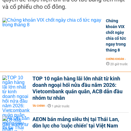
và cổ phiếu cho cổ đông.
Chứng
khoán VIX
chốt ngày
chia cổ tức
ngay trong
tháng 8
CHỨNG KHOÁN
-
20 giờ trước
TOP 10 ngân hàng lãi lớn nhất từ kinh
doanh ngoại hối nửa đầu năm 2026:
Vietcombank quán quân, ACB dẫn đầu
nhóm tư nhân
TÀI CHÍNH
-
1 phút trước
AEON bán mảng siêu thị tại Thái Lan,
dồn lực cho ‘cuộc chiến’ tại Việt Nam