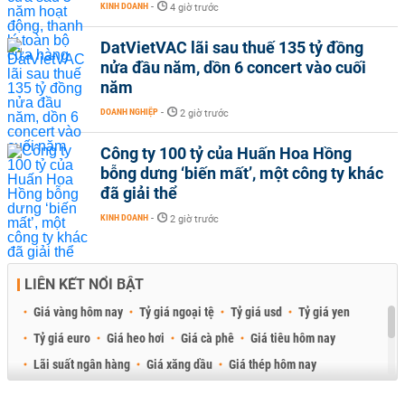
KINH DOANH
-
4 giờ trước
DatVietVAC lãi sau thuế 135 tỷ đồng
nửa đầu năm, dồn 6 concert vào cuối
năm
DOANH NGHIỆP
-
2 giờ trước
Công ty 100 tỷ của Huấn Hoa Hồng
bỗng dưng ‘biến mất’, một công ty khác
đã giải thể
KINH DOANH
-
2 giờ trước
LIÊN KẾT NỔI BẬT
Giá vàng hôm nay
Tỷ giá ngoại tệ
Tỷ giá usd
Tỷ giá yen
Tỷ giá euro
Giá heo hơi
Giá cà phê
Giá tiêu hôm nay
Lãi suất ngân hàng
Giá xăng dầu
Giá thép hôm nay
Giá sầu riêng
Giá thịt heo
Giá gạo
Giá cao su