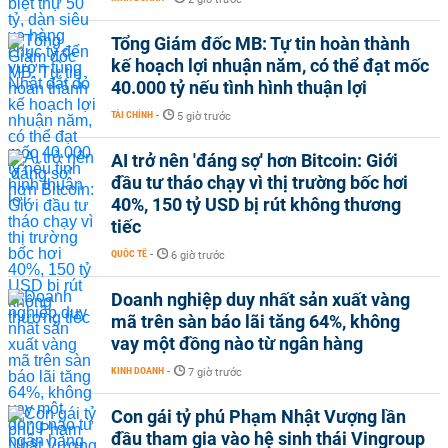
Tổng Giám đốc MB: Tự tin hoàn thành
kế hoạch lợi nhuận năm, có thể đạt mốc
40.000 tỷ nếu tình hình thuận lợi
TÀI CHÍNH
-
5 giờ trước
AI trở nên 'đáng sợ' hơn Bitcoin: Giới
đầu tư tháo chạy vì thị trường bốc hơi
40%, 150 tỷ USD bị rút không thương
tiếc
QUỐC TẾ
-
6 giờ trước
Doanh nghiệp duy nhất sản xuất vàng
mã trên sàn báo lãi tăng 64%, không
vay một đồng nào từ ngân hàng
KINH DOANH
-
7 giờ trước
Con gái tỷ phú Phạm Nhật Vượng lần
đầu tham gia vào hệ sinh thái Vingroup