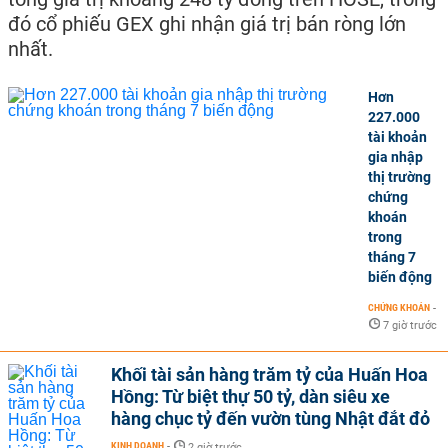
đó cổ phiếu GEX ghi nhận giá trị bán ròng lớn
nhất.
Hơn
227.000
tài khoản
gia nhập
thị trường
chứng
khoán
trong
tháng 7
biến động
CHỨNG KHOÁN
-
7 giờ trước
Khối tài sản hàng trăm tỷ của Huấn Hoa
Hồng: Từ biệt thự 50 tỷ, dàn siêu xe
hàng chục tỷ đến vườn tùng Nhật đắt đỏ
KINH DOANH
-
2 giờ trước