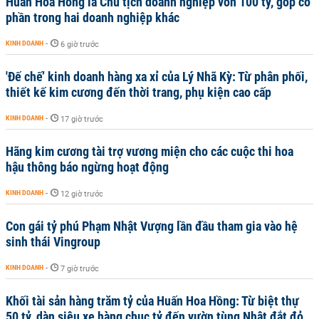
Huấn Hoa Hồng là Chủ tịch doanh nghiệp vốn 100 tỷ, góp cổ
phần trong hai doanh nghiệp khác
KINH DOANH
-
6 giờ trước
'Đế chế’ kinh doanh hàng xa xỉ của Lý Nhã Kỳ: Từ phân phối,
thiết kế kim cương đến thời trang, phụ kiện cao cấp
KINH DOANH
-
17 giờ trước
Hãng kim cương tài trợ vương miện cho các cuộc thi hoa
hậu thông báo ngừng hoạt động
KINH DOANH
-
12 giờ trước
Con gái tỷ phú Phạm Nhật Vượng lần đầu tham gia vào hệ
sinh thái Vingroup
KINH DOANH
-
7 giờ trước
Khối tài sản hàng trăm tỷ của Huấn Hoa Hồng: Từ biệt thự
50 tỷ, dàn siêu xe hàng chục tỷ đến vườn tùng Nhật đắt đỏ