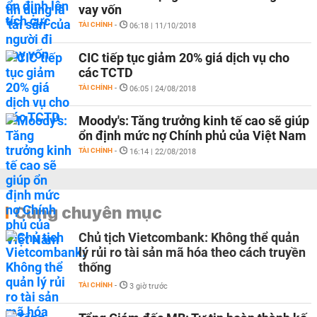
vay vốn
TÀI CHÍNH
-
06:18 | 11/10/2018
CIC tiếp tục giảm 20% giá dịch vụ cho
các TCTD
TÀI CHÍNH
-
06:05 | 24/08/2018
Moody's: Tăng trưởng kinh tế cao sẽ giúp
ổn định mức nợ Chính phủ của Việt Nam
TÀI CHÍNH
-
16:14 | 22/08/2018
Cùng chuyên mục
Chủ tịch Vietcombank: Không thể quản
lý rủi ro tài sản mã hóa theo cách truyền
thống
TÀI CHÍNH
-
3 giờ trước