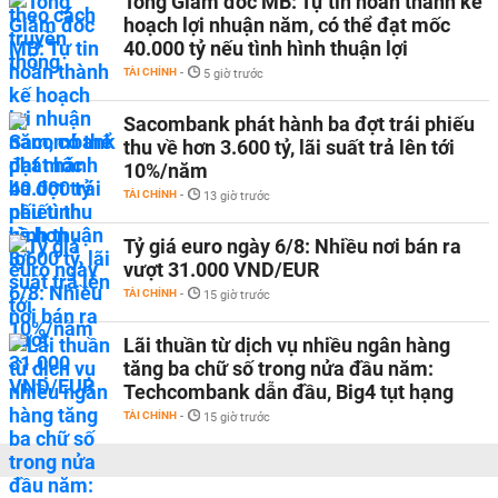
Tổng Giám đốc MB: Tự tin hoàn thành kế
hoạch lợi nhuận năm, có thể đạt mốc
40.000 tỷ nếu tình hình thuận lợi
TÀI CHÍNH
-
5 giờ trước
Sacombank phát hành ba đợt trái phiếu
thu về hơn 3.600 tỷ, lãi suất trả lên tới
10%/năm
TÀI CHÍNH
-
13 giờ trước
Tỷ giá euro ngày 6/8: Nhiều nơi bán ra
vượt 31.000 VND/EUR
TÀI CHÍNH
-
15 giờ trước
Lãi thuần từ dịch vụ nhiều ngân hàng
tăng ba chữ số trong nửa đầu năm:
Techcombank dẫn đầu, Big4 tụt hạng
TÀI CHÍNH
-
15 giờ trước