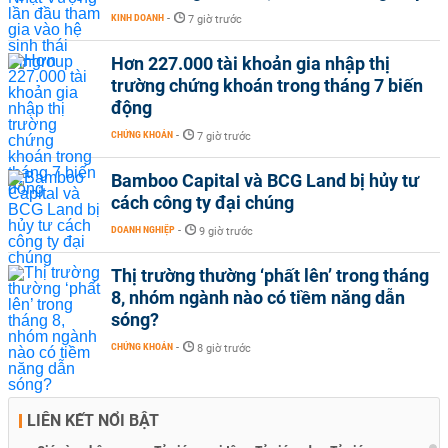
KINH DOANH
-
7 giờ trước
Hơn 227.000 tài khoản gia nhập thị
trường chứng khoán trong tháng 7 biến
động
CHỨNG KHOÁN
-
7 giờ trước
Bamboo Capital và BCG Land bị hủy tư
cách công ty đại chúng
DOANH NGHIỆP
-
9 giờ trước
Thị trường thường ‘phất lên’ trong tháng
8, nhóm ngành nào có tiềm năng dẫn
sóng?
CHỨNG KHOÁN
-
8 giờ trước
LIÊN KẾT NỔI BẬT