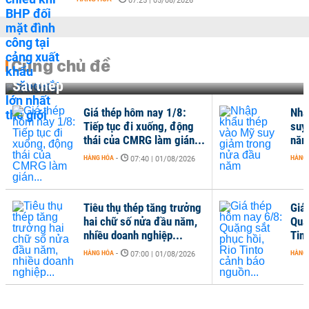
07:25 | 05/08/2026
Cùng chủ đề
Sắt thép
Giá thép hôm nay 1/8:
Nhậ
Tiếp tục đi xuống, động
suy
thái của CMRG làm gián...
nă
HÀNG HÓA
-
HÀNG
07:40 | 01/08/2026
Tiêu thụ thép tăng trưởng
Giá
hai chữ số nửa đầu năm,
Quặ
nhiều doanh nghiệp...
Tin
HÀNG HÓA
-
HÀNG
07:00 | 01/08/2026