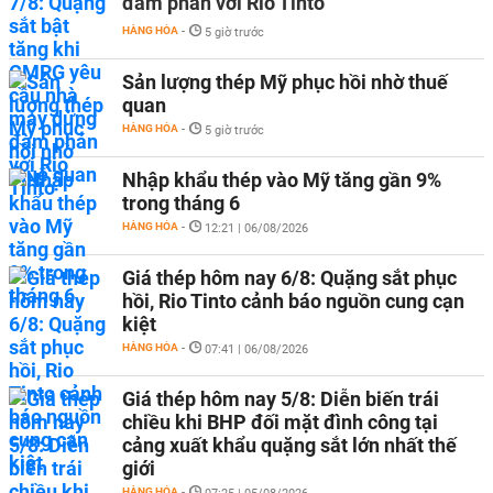
đàm phán với Rio Tinto
HÀNG HÓA
-
5 giờ trước
Sản lượng thép Mỹ phục hồi nhờ thuế
quan
HÀNG HÓA
-
5 giờ trước
Nhập khẩu thép vào Mỹ tăng gần 9%
trong tháng 6
HÀNG HÓA
-
12:21 | 06/08/2026
Giá thép hôm nay 6/8: Quặng sắt phục
hồi, Rio Tinto cảnh báo nguồn cung cạn
kiệt
HÀNG HÓA
-
07:41 | 06/08/2026
Giá thép hôm nay 5/8: Diễn biến trái
chiều khi BHP đối mặt đình công tại
cảng xuất khẩu quặng sắt lớn nhất thế
giới
HÀNG HÓA
-