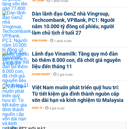
TÀI CHÍNH
-
1 phút trước
Dàn lãnh đạo GenZ nhà Vingroup,
Techcombank, VPBank, PC1: Người
nắm 10.000 tỷ đồng cổ phiếu, người
làm chủ tịch ở tuổi 27
KINH DOANH
-
1 phút trước
Lãnh đạo Vinamilk: Tăng quy mô đàn
bò thêm 8.000 con, đã chốt giá nguyên
liệu đến tháng 11
DOANH NGHIỆP
-
2 giờ trước
Việt Nam muốn phát triển quỹ hưu trí:
Từ tiết kiệm gia đình thành nguồn cấp
vốn dài hạn và kinh nghiệm từ Malaysia
QUỐC TẾ
-
4 giờ trước