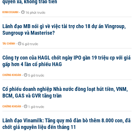
quyền xã, không trao tiền
KINH DOANH
-
16 phút trước
Lãnh đạo MB nói gì về việc tài trợ cho 18 dự án Vingroup,
Sungroup và Masterise?
TÀI CHÍNH
-
6 giờ trước
Công ty con của HAGL chốt ngày IPO gần 19 triệu cp với giá
gấp hơn 4 lần cổ phiếu HAG
CHỨNG KHOÁN
-
5 giờ trước
Cổ phiếu doanh nghiệp Nhà nước đồng loạt hút tiền, VNM,
BCM, GAS và GVR tăng trần
CHỨNG KHOÁN
-
1 giờ trước
Lãnh đạo Vinamilk: Tăng quy mô đàn bò thêm 8.000 con, đã
chốt giá nguyên liệu đến tháng 11