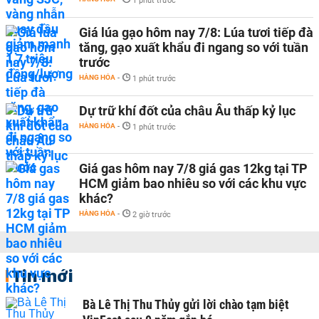
1 phút trước
Giá lúa gạo hôm nay 7/8: Lúa tươi tiếp đà
tăng, gạo xuất khẩu đi ngang so với tuần
trước
HÀNG HÓA
-
1 phút trước
Dự trữ khí đốt của châu Âu thấp kỷ lục
HÀNG HÓA
-
1 phút trước
Giá gas hôm nay 7/8 giá gas 12kg tại TP
HCM giảm bao nhiêu so với các khu vực
khác?
HÀNG HÓA
-
2 giờ trước
Tin mới
Bà Lê Thị Thu Thủy gửi lời chào tạm biệt