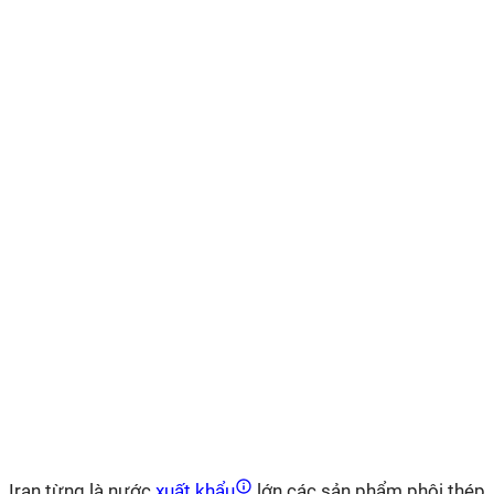
Iran từng là nước
xuất khẩu
lớn các sản phẩm phôi thép