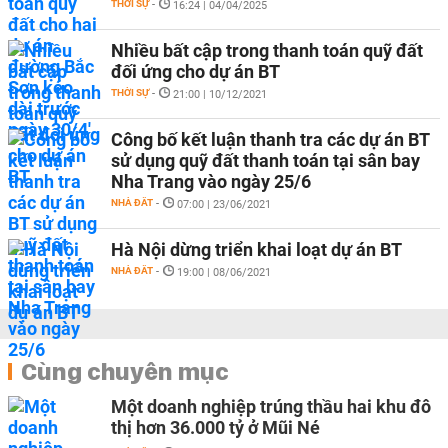
THỜI SỰ
-
16:24 | 04/04/2025
Nhiều bất cập trong thanh toán quỹ đất
đối ứng cho dự án BT
THỜI SỰ
-
21:00 | 10/12/2021
Công bố kết luận thanh tra các dự án BT
sử dụng quỹ đất thanh toán tại sân bay
Nha Trang vào ngày 25/6
NHÀ ĐẤT
-
07:00 | 23/06/2021
Hà Nội dừng triển khai loạt dự án BT
NHÀ ĐẤT
-
19:00 | 08/06/2021
Cùng chuyên mục
Một doanh nghiệp trúng thầu hai khu đô
thị hơn 36.000 tỷ ở Mũi Né