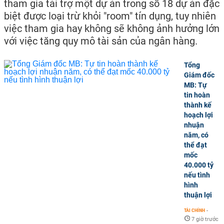
tham gia tài trợ một dự án trong số 18 dự án đặc
biệt được loại trừ khỏi "room" tín dụng, tuy nhiên
việc tham gia hay không sẽ không ảnh hưởng lớn
với việc tăng quy mô tài sản của ngân hàng.
Tổng
Giám đốc
MB: Tự
tin hoàn
thành kế
hoạch lợi
nhuận
năm, có
thể đạt
mốc
40.000 tỷ
nếu tình
hình
thuận lợi
TÀI CHÍNH
-
7 giờ trước