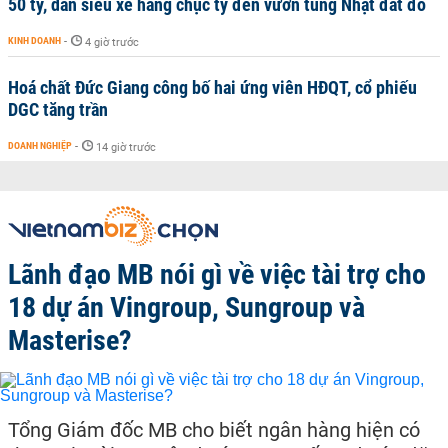
50 tỷ, dàn siêu xe hàng chục tỷ đến vườn tùng Nhật đắt đỏ
KINH DOANH
-
4 giờ trước
Hoá chất Đức Giang công bố hai ứng viên HĐQT, cổ phiếu
DGC tăng trần
DOANH NGHIỆP
-
14 giờ trước
Lãnh đạo MB nói gì về việc tài trợ cho
18 dự án Vingroup, Sungroup và
Masterise?
Tổng Giám đốc MB cho biết ngân hàng hiện có