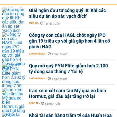
Giải ngân đầu tư công quý III: Khi các
siêu dự án áp sát 'vạch đích'
THỜI SỰ
-
1 phút trước
Công ty con của HAGL chốt ngày IPO
gần 19 triệu cp với giá gấp hơn 4 lần cổ
phiếu HAG
CHỨNG KHOÁN
-
1 phút trước
Quy mô quỹ PYN Elite giảm hơn 2.100
tỷ đồng sau tháng 7 ‘tồi tệ’
CHỨNG KHOÁN
-
1 phút trước
Iran xem xét cấm tàu Mỹ qua eo biển
Hormuz, giá dầu bật tăng trở lại
QUỐC TẾ
-
1 phút trước
Khối tài sản hàng trăm tỷ của Huấn Hoa