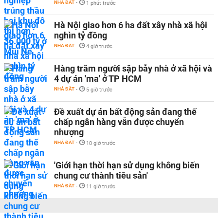
NHÀ ĐẤT
-
1 phút trước
Hà Nội giao hơn 6 ha đất xây nhà xã hội
nghìn tỷ đồng
NHÀ ĐẤT
-
4 giờ trước
Hàng trăm người sập bẫy nhà ở xã hội và
4 dự án 'ma' ở TP HCM
NHÀ ĐẤT
-
5 giờ trước
Đề xuất dự án bất động sản đang thế
chấp ngân hàng vẫn được chuyển
nhượng
NHÀ ĐẤT
-
10 giờ trước
'Giới hạn thời hạn sử dụng không biến
chung cư thành tiêu sản'
NHÀ ĐẤT
-
11 giờ trước