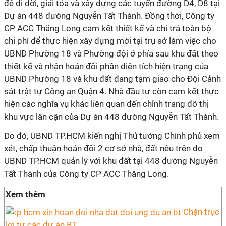
để di dời, giải tỏa và xây dựng các tuyến đường D4, D8 tại
Dự án 448 đường Nguyễn Tất Thành. Đồng thời, Công ty
CP ACC Thăng Long cam kết thiết kế và chi trả toàn bộ
chi phí để thực hiện xây dựng mới tại trụ sở làm việc cho
UBND Phường 18 và Phường đội ở phía sau khu đất theo
thiết kế và nhận hoán đổi phần diện tích hiện trạng của
UBND Phường 18 và khu đất đang tạm giao cho Đội Cảnh
sát trật tự Công an Quận 4. Nhà đầu tư còn cam kết thực
hiện các nghĩa vụ khác liên quan đến chỉnh trang đô thị
khu vực lân cận của Dự án 448 đường Nguyễn Tất Thành.
Do đó, UBND TP.HCM kiến nghị Thủ tướng Chính phủ xem
xét, chấp thuận hoán đổi 2 cơ sở nhà, đất nêu trên do
UBND TP.HCM quản lý với khu đất tại 448 đường Nguyễn
Tất Thành của Công ty CP ACC Thăng Long.
Xem thêm
Chặn trục
lợi từ các dự án BT