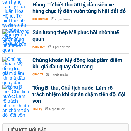
Hồng: Từ biệt thự 50 tỷ, dàn siêu xe
hàng chục tỷ đến vườn tùng Nhật đắt đỏ
KINH DOANH
-
4 giờ trước
Sản lượng thép Mỹ phục hồi nhờ thuế
quan
HÀNG HÓA
-
1 phút trước
Chứng khoán Mỹ đồng loạt giảm điểm
khi giá dầu quay đầu tăng
QUỐC TẾ
-
1 phút trước
Tổng Bí thư, Chủ tịch nước: Làm rõ
trách nhiệm khi dự án chậm tiến độ, đội
vốn
THỜI SỰ
-
6 giờ trước
LIÊN KẾT NỔI BẬT