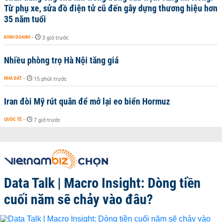
Từ phụ xe, sửa đồ điện tử cũ đến gây dựng thương hiệu hơn
35 năm tuổi
KINH DOANH
-
3 giờ trước
Nhiều phòng trọ Hà Nội tăng giá
NHÀ ĐẤT
-
15 phút trước
Iran đòi Mỹ rút quân để mở lại eo biển Hormuz
QUỐC TẾ
-
7 giờ trước
Data Talk | Macro Insight: Dòng tiền
cuối năm sẽ chảy vào đâu?