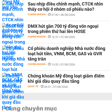
Sau nhịp điều chỉnh mạnh, CTCK nhìn
thấy cơ hội ở nhóm cổ phiếu nào?
CHỨNG KHOÁN
-
07:00 | 08/08/2026
DMX hút gần 700 tỷ đồng vốn ngoại
trong phiên thứ hai lên HOSE
CHỨNG KHOÁN
-
16:37 | 07/08/2026
Cổ phiếu doanh nghiệp Nhà nước đồng
loạt hút tiền, VNM, BCM, GAS và GVR
tăng trần
CHỨNG KHOÁN
-
10:53 | 07/08/2026
Chứng khoán Mỹ đồng loạt giảm điểm
khi giá dầu quay đầu tăng
QUỐC TẾ
-
06:01 | 07/08/2026
Cùng chuyên mục