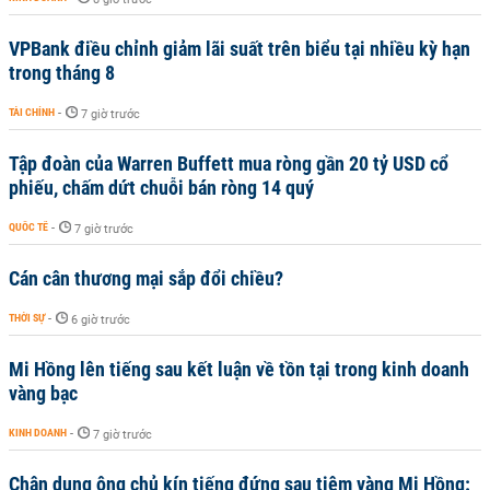
VPBank điều chỉnh giảm lãi suất trên biểu tại nhiều kỳ hạn
trong tháng 8
TÀI CHÍNH
-
7 giờ trước
Tập đoàn của Warren Buffett mua ròng gần 20 tỷ USD cổ
phiếu, chấm dứt chuỗi bán ròng 14 quý
QUỐC TẾ
-
7 giờ trước
Cán cân thương mại sắp đổi chiều?
THỜI SỰ
-
6 giờ trước
Mi Hồng lên tiếng sau kết luận về tồn tại trong kinh doanh
vàng bạc
KINH DOANH
-
7 giờ trước
Chân dung ông chủ kín tiếng đứng sau tiệm vàng Mi Hồng: