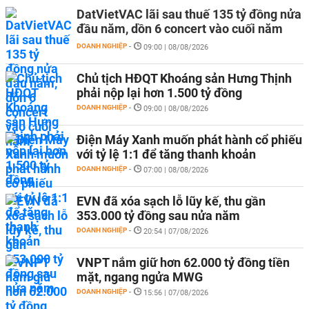
DatVietVAC lãi sau thuế 135 tỷ đồng nửa
đầu năm, dồn 6 concert vào cuối năm
DOANH NGHIỆP
-
09:00 | 08/08/2026
Chủ tịch HĐQT Khoáng sản Hưng Thịnh
phải nộp lại hơn 1.500 tỷ đồng
DOANH NGHIỆP
-
09:00 | 08/08/2026
Điện Máy Xanh muốn phát hành cổ phiếu
với tỷ lệ 1:1 để tăng thanh khoản
DOANH NGHIỆP
-
07:00 | 08/08/2026
EVN đã xóa sạch lỗ lũy kế, thu gần
353.000 tỷ đồng sau nửa năm
DOANH NGHIỆP
-
20:54 | 07/08/2026
VNPT nắm giữ hơn 62.000 tỷ đồng tiền
mặt, ngang ngửa MWG
DOANH NGHIỆP
-
15:56 | 07/08/2026