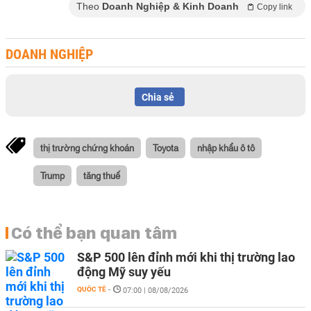
Theo
Doanh Nghiệp & Kinh Doanh
Copy link
DOANH NGHIỆP
Chia sẻ
thị trường chứng khoán
Toyota
nhập khẩu ô tô
Trump
tăng thuế
Có thể bạn quan tâm
S&P 500 lên đỉnh mới khi thị trường lao
động Mỹ suy yếu
QUỐC TẾ
-
07:00 | 08/08/2026