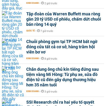
KINH DOANH
-
2 giờ trước
Tập đoàn của Warren Buffett mua ròng
gần 20 tỷ USD cổ phiếu, chấm dứt chuỗi
bán ròng 14 quý
QUỐC TẾ
-
7 giờ trước
Chuỗi phòng gym tại TP HCM bất ngờ
đóng cửa tất cả cơ sở, hàng trăm hội
viên bơ vơ
KINH DOANH
-
8 giờ trước
Chân dung ông chủ kín tiếng đứng sau
tiệm vàng Mi Hồng: Từ phụ xe, sửa đồ
điện tử cũ đến gây dựng thương hiệu
hơn 35 năm tuổi
KINH DOANH
-
3 giờ trước
SSI Research chỉ ra hai yếu tố quyết