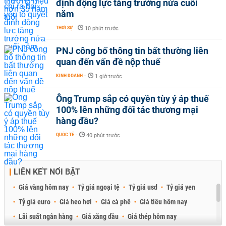
định động lực tăng trưởng nửa cuối
năm
THỜI SỰ
-
10 phút trước
PNJ công bố thông tin bất thường liên
quan đến vấn đề nộp thuế
KINH DOANH
-
1 giờ trước
Ông Trump sắp có quyền tùy ý áp thuế
100% lên những đối tác thương mại
hàng đầu?
QUỐC TẾ
-
40 phút trước
LIÊN KẾT NỔI BẬT
Giá vàng hôm nay
Tỷ giá ngoại tệ
Tỷ giá usd
Tỷ giá yen
Tỷ giá euro
Giá heo hơi
Giá cà phê
Giá tiêu hôm nay
Lãi suất ngân hàng
Giá xăng dầu
Giá thép hôm nay