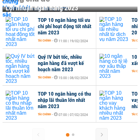
Lợi nhuận ngân hàng 2023
TOP 10 ngân hàng tối ưu
TOP
chi phí hoạt động tốt nhất
nhi
năm 2023
202
TÀI CHÍNH
-
TÀI C
11:00 | 19/02/2024
Quý IV bứt tốc, nhiều
10 
ngân hàng đã vượt kế
xấu
hoạch năm 2023
TÀI C
TÀI CHÍNH
-
15:00 | 08/02/2024
TOP 10 ngân hàng có thu
TOP
nhập lãi thuần lớn nhất
vay
năm 2023
nhấ
TÀI CHÍNH
-
TÀI C
07:00 | 07/02/2024