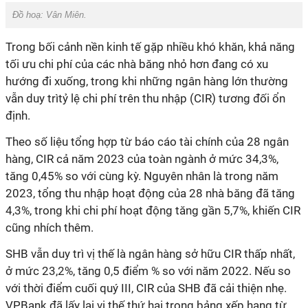
Đồ hoạ:
Vân Miên
.
Trong bối cảnh nền kinh tế gặp nhiều khó khăn, khả năng
tối ưu chi phí của các nhà băng nhỏ hơn đang có xu
hướng đi xuống, trong khi những ngân hàng lớn thường
vẫn duy trìtỷ lệ chi phí trên thu nhập (CIR) tương đối ổn
định.
Theo số liệu tổng hợp từ báo cáo tài chính của 28 ngân
hàng, CIR cả năm 2023 của toàn ngành ở mức 34,3%,
tăng 0,45% so với cùng kỳ. Nguyên nhân là trong năm
2023, tổng thu nhập hoạt động của 28 nhà băng đã tăng
4,3%, trong khi chi phí hoạt động tăng gần 5,7%, khiến CIR
cũng nhích thêm.
SHB vẫn duy trì vị thế là ngân hàng sở hữu CIR thấp nhất,
ở mức 23,2%, tăng 0,5 điểm % so với năm 2022. Nếu so
với thời điểm cuối quý III, CIR của SHB đã cải thiện nhẹ.
VPBank đã lấy lại vị thế thứ hai trong bảng xếp hạng từ