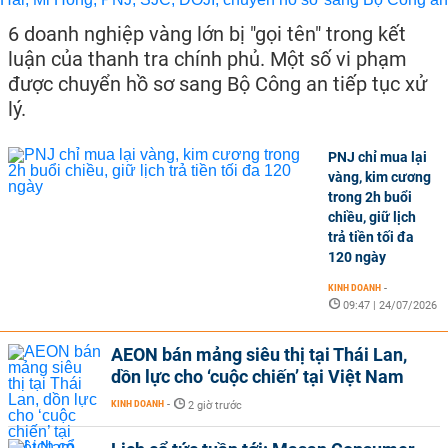
6 doanh nghiệp vàng lớn bị "gọi tên" trong kết
luận của thanh tra chính phủ. Một số vi phạm
được chuyển hồ sơ sang Bộ Công an tiếp tục xử
lý.
PNJ chỉ mua lại
vàng, kim cương
trong 2h buổi
chiều, giữ lịch
trả tiền tối đa
120 ngày
KINH DOANH
-
09:47 | 24/07/2026
AEON bán mảng siêu thị tại Thái Lan,
dồn lực cho ‘cuộc chiến’ tại Việt Nam
KINH DOANH
-
2 giờ trước