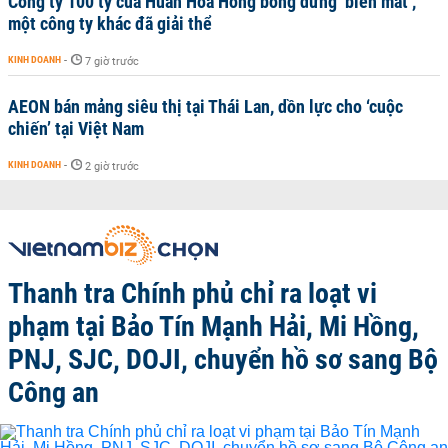
Công ty 100 tỷ của Huấn Hoa Hồng bỗng dưng ‘biến mất’,
một công ty khác đã giải thể
KINH DOANH
-
7 giờ trước
AEON bán mảng siêu thị tại Thái Lan, dồn lực cho ‘cuộc
chiến’ tại Việt Nam
KINH DOANH
-
2 giờ trước
Thanh tra Chính phủ chỉ ra loạt vi
phạm tại Bảo Tín Mạnh Hải, Mi Hồng,
PNJ, SJC, DOJI, chuyển hồ sơ sang Bộ
Công an