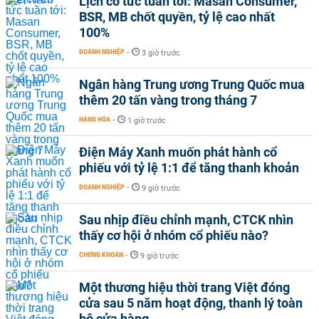
Lịch cổ tức tuần tới: Masan Consumer,
BSR, MB chốt quyền, tỷ lệ cao nhất
100%
DOANH NGHIỆP
-
3 giờ trước
Ngân hàng Trung ương Trung Quốc mua
thêm 20 tấn vàng trong tháng 7
HÀNG HÓA
-
1 giờ trước
Điện Máy Xanh muốn phát hành cổ
phiếu với tỷ lệ 1:1 để tăng thanh khoản
DOANH NGHIỆP
-
9 giờ trước
Sau nhịp điều chỉnh mạnh, CTCK nhìn
thấy cơ hội ở nhóm cổ phiếu nào?
CHỨNG KHOÁN
-
9 giờ trước
Một thương hiệu thời trang Việt đóng
cửa sau 5 năm hoạt động, thanh lý toàn
bộ cửa hàng