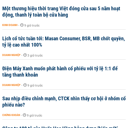
Một thương hiệu thời trang Việt đóng cửa sau 5 năm hoạt
động, thanh lý toàn bộ cửa hàng
KINH DOANH
-
9 giờ trước
Lịch cổ tức tuần tới: Masan Consumer, BSR, MB chốt quyền,
tỷ lệ cao nhất 100%
DOANH NGHIỆP
-
3 giờ trước
Điện Máy Xanh muốn phát hành cổ phiếu với tỷ lệ 1:1 để
tăng thanh khoản
DOANH NGHIỆP
-
9 giờ trước
Sau nhịp điều chỉnh mạnh, CTCK nhìn thấy cơ hội ở nhóm cổ
phiếu nào?
CHỨNG KHOÁN
-
9 giờ trước