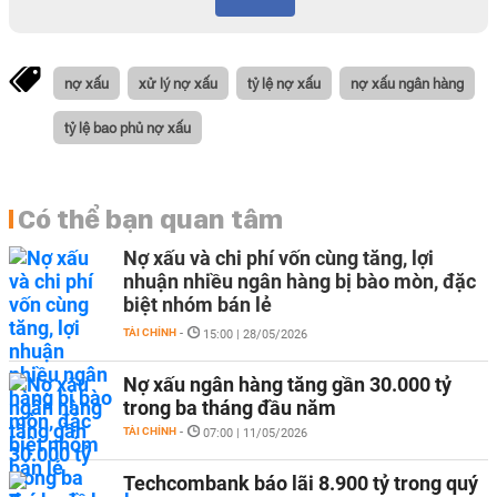
nợ xấu
xử lý nợ xấu
tỷ lệ nợ xấu
nợ xấu ngân hàng
tỷ lệ bao phủ nợ xấu
Có thể bạn quan tâm
Nợ xấu và chi phí vốn cùng tăng, lợi
nhuận nhiều ngân hàng bị bào mòn, đặc
biệt nhóm bán lẻ
TÀI CHÍNH
-
15:00 | 28/05/2026
Nợ xấu ngân hàng tăng gần 30.000 tỷ
trong ba tháng đầu năm
TÀI CHÍNH
-
07:00 | 11/05/2026
Techcombank báo lãi 8.900 tỷ trong quý