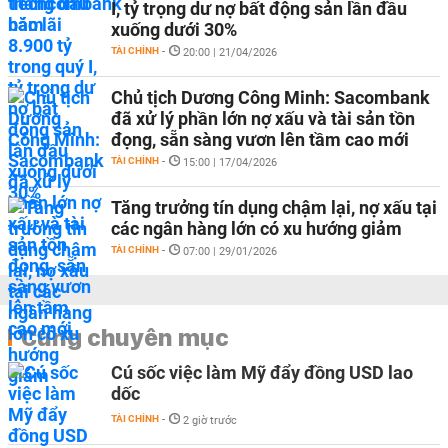
I, tỷ trọng dư nợ bất động sản lần đầu
xuống dưới 30%
TÀI CHÍNH
-
20:00 | 21/04/2026
Chủ tịch Dương Công Minh: Sacombank
đã xử lý phần lớn nợ xấu và tài sản tồn
đọng, sẵn sàng vươn lên tầm cao mới
TÀI CHÍNH
-
15:00 | 17/04/2026
Tăng trưởng tín dụng chậm lại, nợ xấu tại
các ngân hàng lớn có xu hướng giảm
TÀI CHÍNH
-
07:00 | 29/01/2026
Cùng chuyên mục
Cú sốc việc làm Mỹ đẩy đồng USD lao
dốc
TÀI CHÍNH
-
2 giờ trước