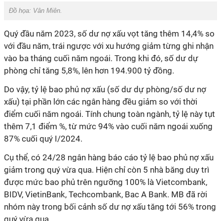
Đồ họa:
Vân Miên
.
Quý đầu năm 2023, số dư nợ xấu vọt tăng thêm 14,4% so
với đầu năm, trái ngược với xu hướng giảm từng ghi nhận
vào ba tháng cuối năm ngoái. Trong khi đó, số dư dự
phòng chỉ tăng 5,8%, lên hơn 194.900 tỷ đồng.
Do vậy, tỷ lệ bao phủ nợ xấu (số dư dự phòng/số dư nợ
xấu) tại phần lớn các ngân hàng đều giảm so với thời
điểm cuối năm ngoái. Tính chung toàn ngành, tỷ lệ này tụt
thêm 7,1 điểm %, từ mức 94% vào cuối năm ngoái xuống
87% cuối quý I/2024.
Cụ thể, có 24/28 ngân hàng báo cáo tỷ lệ bao phủ nợ xấu
giảm trong quý vừa qua. Hiện chỉ còn 5 nhà băng duy trì
được mức bao phủ trên ngưỡng 100% là Vietcombank,
BIDV, VietinBank, Techcombank, Bac A Bank. MB đã rời
nhóm này trong bối cảnh số dư nợ xấu tăng tới 56% trong
quý vừa qua.