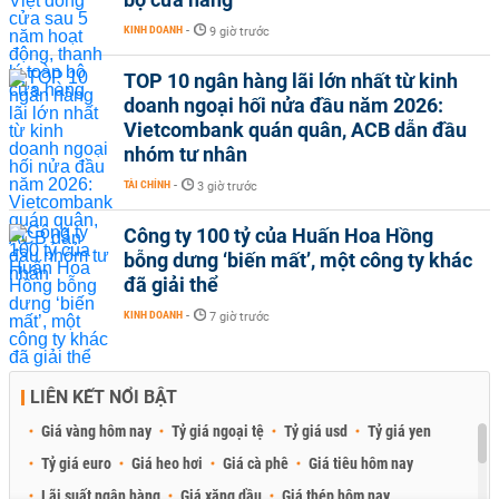
KINH DOANH
-
9 giờ trước
TOP 10 ngân hàng lãi lớn nhất từ kinh
doanh ngoại hối nửa đầu năm 2026:
Vietcombank quán quân, ACB dẫn đầu
nhóm tư nhân
TÀI CHÍNH
-
3 giờ trước
Công ty 100 tỷ của Huấn Hoa Hồng
bỗng dưng ‘biến mất’, một công ty khác
đã giải thể
KINH DOANH
-
7 giờ trước
LIÊN KẾT NỔI BẬT
Giá vàng hôm nay
Tỷ giá ngoại tệ
Tỷ giá usd
Tỷ giá yen
Tỷ giá euro
Giá heo hơi
Giá cà phê
Giá tiêu hôm nay
Lãi suất ngân hàng
Giá xăng dầu
Giá thép hôm nay