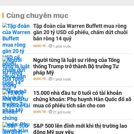
Cùng chuyên mục
Tập đoàn của Warren Buffett mua ròng
gần 20 tỷ USD cổ phiếu, chấm dứt chuỗi
bán ròng 14 quý
QUỐC TẾ
-
1 phút trước
Người từng là luật sư riêng của Tổng
thống Trump trở thành Bộ trưởng Tư
pháp Mỹ
QUỐC TẾ
-
1 phút trước
15.000 nhà đầu tư 0 tuổi có tài khoản
chứng khoán: Phụ huynh Hàn Quốc đổ xô
mua cổ phiếu tích sản cho con
QUỐC TẾ
-
21 giờ trước
S&P 500 lên đỉnh mới khi thị trường lao
động Mỹ suy yếu