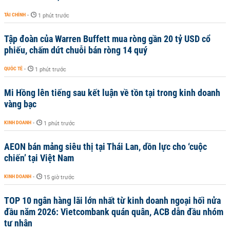
TÀI CHÍNH
-
1 phút trước
Tập đoàn của Warren Buffett mua ròng gần 20 tỷ USD cổ
phiếu, chấm dứt chuỗi bán ròng 14 quý
QUỐC TẾ
-
1 phút trước
Mi Hồng lên tiếng sau kết luận về tồn tại trong kinh doanh
vàng bạc
KINH DOANH
-
1 phút trước
AEON bán mảng siêu thị tại Thái Lan, dồn lực cho ‘cuộc
chiến’ tại Việt Nam
KINH DOANH
-
15 giờ trước
TOP 10 ngân hàng lãi lớn nhất từ kinh doanh ngoại hối nửa
đầu năm 2026: Vietcombank quán quân, ACB dẫn đầu nhóm
tư nhân