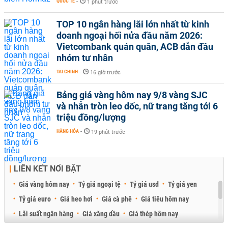
QUỐC TẾ
-
1 phút trước
TOP 10 ngân hàng lãi lớn nhất từ kinh
doanh ngoại hối nửa đầu năm 2026:
Vietcombank quán quân, ACB dẫn đầu
nhóm tư nhân
TÀI CHÍNH
-
16 giờ trước
Bảng giá vàng hôm nay 9/8 vàng SJC
và nhẫn tròn leo dốc, nữ trang tăng tới 6
triệu đồng/lượng
HÀNG HÓA
-
19 phút trước
LIÊN KẾT NỔI BẬT
Giá vàng hôm nay
Tỷ giá ngoại tệ
Tỷ giá usd
Tỷ giá yen
Tỷ giá euro
Giá heo hơi
Giá cà phê
Giá tiêu hôm nay
Lãi suất ngân hàng
Giá xăng dầu
Giá thép hôm nay