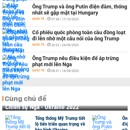
Ông Trump và ông Putin điện đàm, thống
nhất sẽ gặp mặt tại Hungary
QUỐC TẾ
-
07:58 | 17/10/2025
Cổ phiếu quốc phòng toàn cầu đồng loạt
đi lên nhờ một câu nói của ông Trump
QUỐC TẾ
-
20:22 | 24/09/2025
Ông Trump nêu điều kiện để áp trừng
phạt mới lên Nga
QUỐC TẾ
-
08:31 | 14/09/2025
Cùng chủ đề
Chiến sự Nga - Ukraine 2022
Tổng thống Mỹ Trump tiết
Ông
lộ tiến triển quan trọng về
điệ
hòa bình Ukraine
gặp