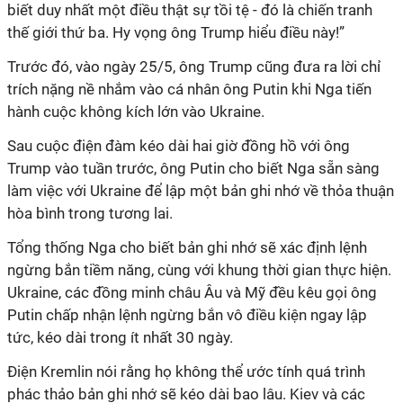
biết duy nhất một điều thật sự tồi tệ - đó là chiến tranh
thế giới thứ ba. Hy vọng ông Trump hiểu điều này!”
Trước đó, vào ngày 25/5, ông Trump cũng đưa ra lời chỉ
trích nặng nề nhắm vào cá nhân ông Putin khi Nga tiến
hành cuộc không kích lớn vào Ukraine.
Sau cuộc điện đàm kéo dài hai giờ đồng hồ với ông
Trump vào tuần trước, ông Putin cho biết Nga sẵn sàng
làm việc với Ukraine để lập một bản ghi nhớ về thỏa thuận
hòa bình trong tương lai.
Tổng thống Nga cho biết bản ghi nhớ sẽ xác định lệnh
ngừng bắn tiềm năng, cùng với khung thời gian thực hiện.
Ukraine, các đồng minh châu Âu và Mỹ đều kêu gọi ông
Putin chấp nhận lệnh ngừng bắn vô điều kiện ngay lập
tức, kéo dài trong ít nhất 30 ngày.
Điện Kremlin nói rằng họ không thể ước tính quá trình
phác thảo bản ghi nhớ sẽ kéo dài bao lâu. Kiev và các