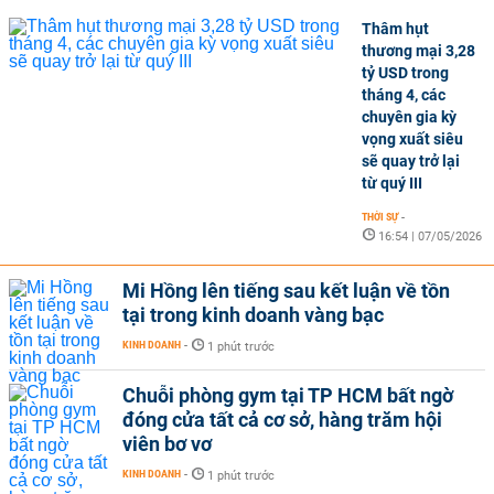
Thâm hụt
thương mại 3,28
tỷ USD trong
tháng 4, các
chuyên gia kỳ
vọng xuất siêu
sẽ quay trở lại
từ quý III
THỜI SỰ
-
16:54 | 07/05/2026
Mi Hồng lên tiếng sau kết luận về tồn
tại trong kinh doanh vàng bạc
KINH DOANH
-
1 phút trước
Chuỗi phòng gym tại TP HCM bất ngờ
đóng cửa tất cả cơ sở, hàng trăm hội
viên bơ vơ
KINH DOANH
-
1 phút trước