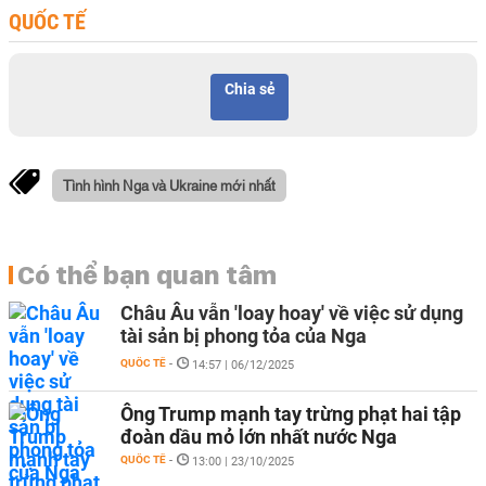
QUỐC TẾ
Chia sẻ
Tình hình Nga và Ukraine mới nhất
Có thể bạn quan tâm
Châu Âu vẫn 'loay hoay' về việc sử dụng
tài sản bị phong tỏa của Nga
QUỐC TẾ
-
14:57 | 06/12/2025
Ông Trump mạnh tay trừng phạt hai tập
đoàn dầu mỏ lớn nhất nước Nga
QUỐC TẾ
-
13:00 | 23/10/2025