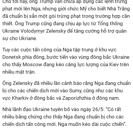
Cho tới nay, ông Trump vẫn chưa áp dụng các lệnh trừng
phạt mới lên Nga, nhưng giới chức Mỹ cho biết Nhà Trắng
đã chuẩn bị sẵn một gói trừng phạt trong trường hợp cần
thiết. Ông Trump cũng đang chịu áp lực từ Tổng thống
Ukraine Volodymyr Zelensky để tăng cường hỗ trợ quân
sự cho Ukriane.
Tuy các cuộc tấn công của Nga tập trung ở khu vực
Donetsk phía đông, bước tiến vào vùng đông bắc Ukraine
cho thấy Moscow đang kéo căng lực lượng của Kiev trên
nhiều mặt trận.
Ông Zelensky đã nhiều lần cảnh báo rằng Nga đang chuẩn
bị cho các chiến dịch mới vào Sumy, cũng như các khu
vực Kharkiv ở đông bắc và Zaporizhzhia ở đông nam.
Nhà lãnh đạo Ukraine tuyên bố vào ngày 26/5: “Có rất
nhiều bằng chứng cho thấy Nga đang chuẩn bị cho các
chiến dịch tấn công mới. Nga muốn kéo dài cuộc chiến”.