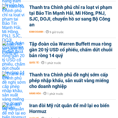
Thanh tra Chính phủ chỉ ra loạt vi phạm
tại Bảo Tín Mạnh Hải, Mi Hồng, PNJ,
SJC, DOJI, chuyển hồ sơ sang Bộ Công
an
KINH DOANH
-
9 giờ trước
Tập đoàn của Warren Buffett mua ròng
gần 20 tỷ USD cổ phiếu, chấm dứt chuỗi
bán ròng 14 quý
QUỐC TẾ
-
1 phút trước
Thanh tra Chính phủ đề nghị sớm cấp
phép nhập khẩu, sản xuất vàng miếng
cho doanh nghiệp
HÀNG HÓA
-
1 phút trước
Iran đòi Mỹ rút quân để mở lại eo biển
Hormuz