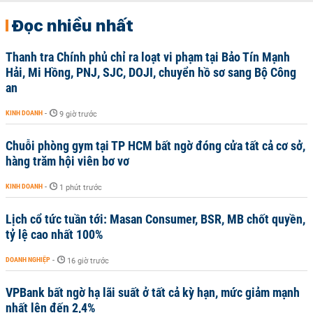
Đọc nhiều nhất
Thanh tra Chính phủ chỉ ra loạt vi phạm tại Bảo Tín Mạnh
Hải, Mi Hồng, PNJ, SJC, DOJI, chuyển hồ sơ sang Bộ Công
an
KINH DOANH
-
9 giờ trước
Chuỗi phòng gym tại TP HCM bất ngờ đóng cửa tất cả cơ sở,
hàng trăm hội viên bơ vơ
KINH DOANH
-
1 phút trước
Lịch cổ tức tuần tới: Masan Consumer, BSR, MB chốt quyền,
tỷ lệ cao nhất 100%
DOANH NGHIỆP
-
16 giờ trước
VPBank bất ngờ hạ lãi suất ở tất cả kỳ hạn, mức giảm mạnh
nhất lên đến 2,4%