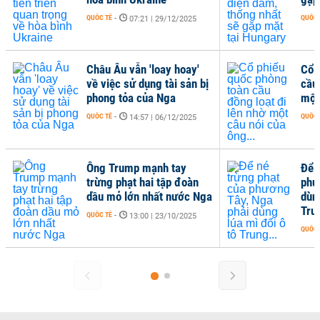
QUỐC TẾ
-
QUỐC 
07:21 | 29/12/2025
Châu Âu vẫn 'loay hoay'
Cổ 
về việc sử dụng tài sản bị
cầu
phong tỏa của Nga
một
QUỐC TẾ
-
QUỐC 
14:57 | 06/12/2025
Ông Trump mạnh tay
Để 
trừng phạt hai tập đoàn
phư
dầu mỏ lớn nhất nước Nga
dùng
Trun
QUỐC TẾ
-
13:00 | 23/10/2025
QUỐC 