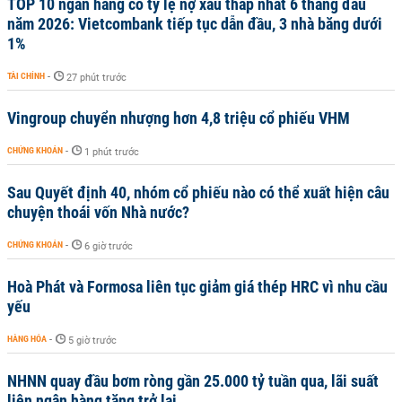
TOP 10 ngân hàng có tỷ lệ nợ xấu thấp nhất 6 tháng đầu
năm 2026: Vietcombank tiếp tục dẫn đầu, 3 nhà băng dưới
1%
TÀI CHÍNH
-
27 phút trước
Vingroup chuyển nhượng hơn 4,8 triệu cổ phiếu VHM
CHỨNG KHOÁN
-
1 phút trước
Sau Quyết định 40, nhóm cổ phiếu nào có thể xuất hiện câu
chuyện thoái vốn Nhà nước?
CHỨNG KHOÁN
-
6 giờ trước
Hoà Phát và Formosa liên tục giảm giá thép HRC vì nhu cầu
yếu
HÀNG HÓA
-
5 giờ trước
NHNN quay đầu bơm ròng gần 25.000 tỷ tuần qua, lãi suất
liên ngân hàng tăng trở lại