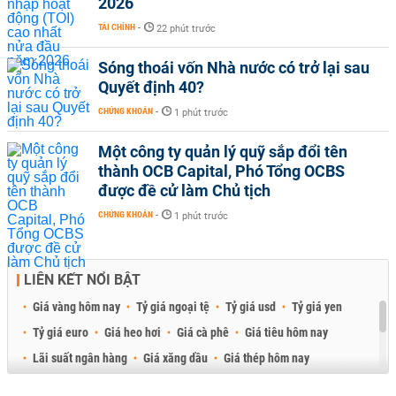
2026
TÀI CHÍNH
-
22 phút trước
Sóng thoái vốn Nhà nước có trở lại sau
Quyết định 40?
CHỨNG KHOÁN
-
1 phút trước
Một công ty quản lý quỹ sắp đổi tên
thành OCB Capital, Phó Tổng OCBS
được đề cử làm Chủ tịch
CHỨNG KHOÁN
-
1 phút trước
LIÊN KẾT NỔI BẬT
Giá vàng hôm nay
Tỷ giá ngoại tệ
Tỷ giá usd
Tỷ giá yen
Tỷ giá euro
Giá heo hơi
Giá cà phê
Giá tiêu hôm nay
Lãi suất ngân hàng
Giá xăng dầu
Giá thép hôm nay
Giá sầu riêng
Giá thịt heo
Giá gạo
Giá cao su