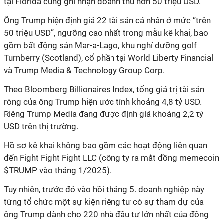
tại Florida cũng ghi nhận doanh thu hơn 50 triệu USD.
Ông Trump hiện định giá 22 tài sản cá nhân ở mức “trên
50 triệu USD”, ngưỡng cao nhất trong mẫu kê khai, bao
gồm bất động sản Mar-a-Lago, khu nghỉ dưỡng golf
Turnberry (Scotland), cổ phần tại World Liberty Financial
và Trump Media & Technology Group Corp.
Theo Bloomberg Billionaires Index, tổng giá trị tài sản
ròng của ông Trump hiện ước tính khoảng 4,8 tỷ USD.
Riêng Trump Media đang được định giá khoảng 2,2 tỷ
USD trên thị trường.
Hồ sơ kê khai không bao gồm các hoạt động liên quan
đến Fight Fight Fight LLC (công ty ra mắt đồng memecoin
$TRUMP vào tháng 1/2025).
Tuy nhiên, trước đó vào hồi tháng 5. doanh nghiệp này
từng tổ chức một sự kiện riêng tư có sự tham dự của
ông Trump dành cho 220 nhà đầu tư lớn nhất của đồng