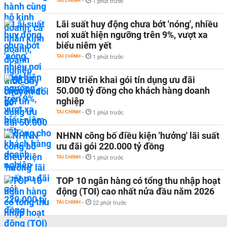
TÀI CHÍNH
-
1 phút trước
Lãi suất huy động chưa bớt 'nóng', nhiều
nơi xuất hiện ngưỡng trên 9%, vượt xa
biểu niêm yết
TÀI CHÍNH
-
1 phút trước
BIDV triển khai gói tín dụng ưu đãi
50.000 tỷ đồng cho khách hàng doanh
nghiệp
TÀI CHÍNH
-
1 phút trước
NHNN công bố điều kiện 'hưởng' lãi suất
ưu đãi gói 220.000 tỷ đồng
TÀI CHÍNH
-
1 phút trước
TOP 10 ngân hàng có tổng thu nhập hoạt
động (TOI) cao nhất nửa đầu năm 2026
TÀI CHÍNH
-
22 phút trước