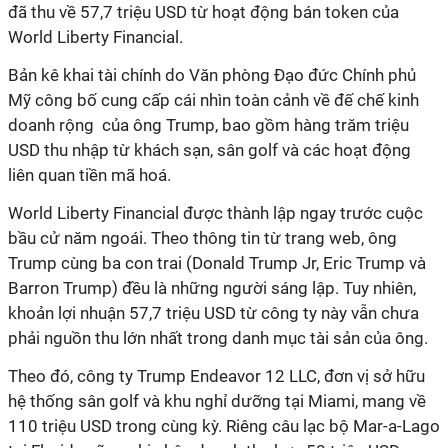
đã thu về 57,7 triệu USD từ hoạt động bán token của
World Liberty Financial.
Bản kê khai tài chính do Văn phòng Đạo đức Chính phủ
Mỹ công bố cung cấp cái nhìn toàn cảnh về đế chế kinh
doanh rộng của ông Trump, bao gồm hàng trăm triệu
USD thu nhập từ khách sạn, sân golf và các hoạt động
liên quan tiền mã hoá.
World Liberty Financial được thành lập ngay trước cuộc
bầu cử năm ngoái. Theo thông tin từ trang web, ông
Trump cùng ba con trai (Donald Trump Jr, Eric Trump và
Barron Trump) đều là những người sáng lập. Tuy nhiên,
khoản lợi nhuận 57,7 triệu USD từ công ty này vẫn chưa
phải nguồn thu lớn nhất trong danh mục tài sản của ông.
Theo đó, công ty Trump Endeavor 12 LLC, đơn vị sở hữu
hệ thống sân golf và khu nghỉ dưỡng tại Miami, mang về
110 triệu USD trong cùng kỳ. Riêng câu lạc bộ Mar-a-Lago