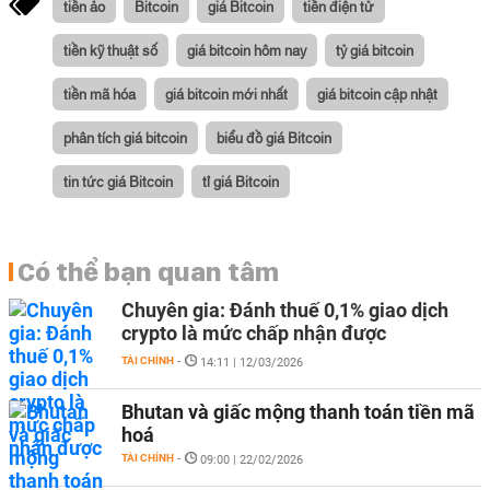
tiền ảo
Bitcoin
giá Bitcoin
tiền điện tử
tiền kỹ thuật số
giá bitcoin hôm nay
tỷ giá bitcoin
tiền mã hóa
giá bitcoin mới nhất
giá bitcoin cập nhật
phân tích giá bitcoin
biểu đồ giá Bitcoin
tin tức giá Bitcoin
tỉ giá Bitcoin
Có thể bạn quan tâm
Chuyên gia: Đánh thuế 0,1% giao dịch
crypto là mức chấp nhận được
TÀI CHÍNH
-
14:11 | 12/03/2026
Bhutan và giấc mộng thanh toán tiền mã
hoá
TÀI CHÍNH
-
09:00 | 22/02/2026