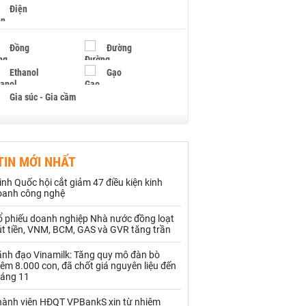
Điện
Đồng
Đường
Ethanol
Gạo
Gia súc - Gia cầm
Giấy
Gỗ
TIN MỚI NHẤT
Hạt điều
Hồ tiêu - Hạt tiêu
ình Quốc hội cắt giảm 47 điều kiện kinh
Khí đốt
oanh công nghệ
ổ phiếu doanh nghiệp Nhà nước đồng loạt
Kim loại khác
Mắc ca
út tiền, VNM, BCM, GAS và GVR tăng trần
Muối
Ngũ cốc
ãnh đạo Vinamilk: Tăng quy mô đàn bò
êm 8.000 con, đã chốt giá nguyên liệu đến
Nhựa - Hạt nhựa
háng 11
hành viên HĐQT VPBankS xin từ nhiệm