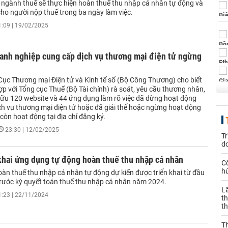
 ngành thuế sẽ thực hiện hoàn thuế thu nhập cá nhân tự động và
cho người nộp thuế trong ba ngày làm việc.
1:09 | 19/02/2025
oanh nghiệp cung cấp dịch vụ thương mại điện tử ngừng
Cục Thương mại Điện tử và Kinh tế số (Bộ Công Thương) cho biết
p với Tổng cục Thuế (Bộ Tài chính) rà soát, yêu cầu thương nhân,
hữu 120 website và 44 ứng dụng làm rõ việc đã dừng hoạt động
ch vụ thương mại điện tử hoặc đã giải thể hoặc ngừng hoạt động
òn hoạt động tại địa chỉ đăng ký.
23:30 | 12/02/2025
Tr
d
khai ứng dụng tự động hoàn thuế thu nhập cá nhân
C
h
àn thuế thu nhập cá nhân tự động dự kiến được triển khai từ đầu
rước kỳ quyết toán thuế thu nhập cá nhân năm 2024.
L
1:23 | 22/11/2024
th
t
T