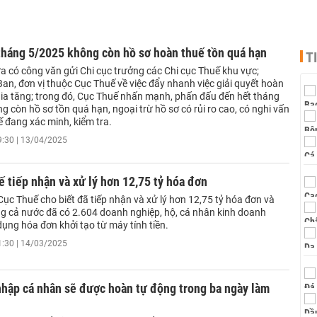
tháng 5/2025 không còn hồ sơ hoàn thuế tồn quá hạn
T
a có công văn gửi Chi cục trưởng các Chi cục Thuế khu vực;
an, đơn vị thuộc Cục Thuế về việc đẩy nhanh việc giải quyết hoàn
 gia tăng; trong đó, Cục Thuế nhấn mạnh, phấn đấu đến hết tháng
 còn hồ sơ tồn quá hạn, ngoại trừ hồ sơ có rủi ro cao, có nghi vấn
ế đang xác minh, kiểm tra.
9:30 | 13/04/2025
 tiếp nhận và xử lý hơn 12,75 tỷ hóa đơn
ục Thuế cho biết đã tiếp nhận và xử lý hơn 12,75 tỷ hóa đơn và
ng cả nước đã có 2.604 doanh nghiệp, hộ, cá nhân kinh doanh
ụng hóa đơn khởi tạo từ máy tính tiền.
1:30 | 14/03/2025
nhập cá nhân sẽ được hoàn tự động trong ba ngày làm