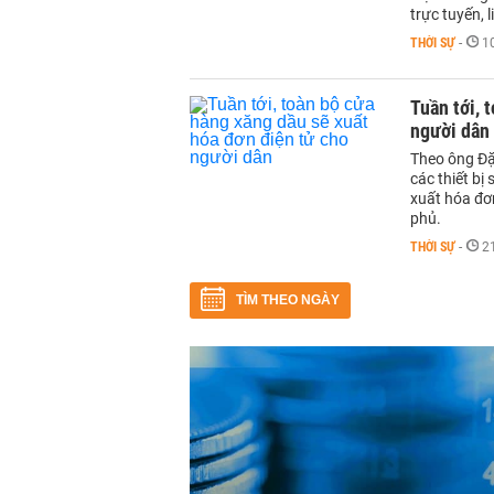
trực tuyến, 
THỜI SỰ
-
1
Tuần tới, 
người dân
Theo ông Đặ
các thiết bị
xuất hóa đơ
phủ.
THỜI SỰ
-
2
TÌM THEO NGÀY