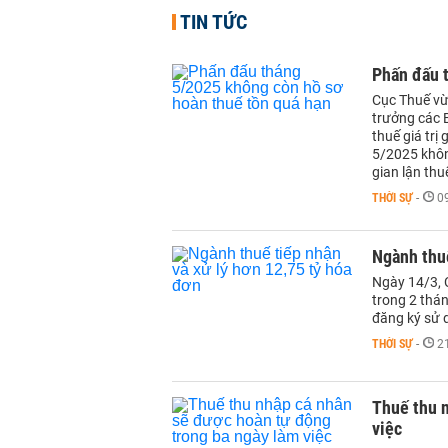
TIN TỨC
Phấn đấu 
Cục Thuế vừ
trưởng các B
thuế giá trị
5/2025 không
gian lận thu
THỜI SỰ
-
0
Ngành thuế
Ngày 14/3, C
trong 2 thá
đăng ký sử d
THỜI SỰ
-
2
Thuế thu 
việc