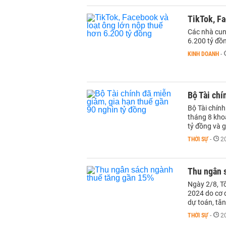
TikTok, Fa
Các nhà cun
6.200 tỷ đồ
KINH DOANH
-
Bộ Tài chí
Bộ Tài chính
tháng 8 khoả
tỷ đồng và g
THỜI SỰ
-
2
Thu ngân 
Ngày 2/8, T
2024 do cơ 
dự toán, tă
THỜI SỰ
-
2