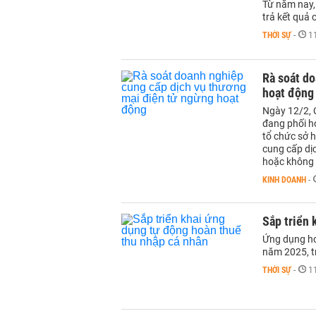
Từ năm nay,
trả kết quả 
THỜI SỰ
-
1
Rà soát d
hoạt động
Ngày 12/2, 
đang phối hợ
tổ chức sở 
cung cấp dị
hoặc không c
KINH DOANH
-
Sắp triển 
Ứng dụng ho
năm 2025, t
THỜI SỰ
-
1