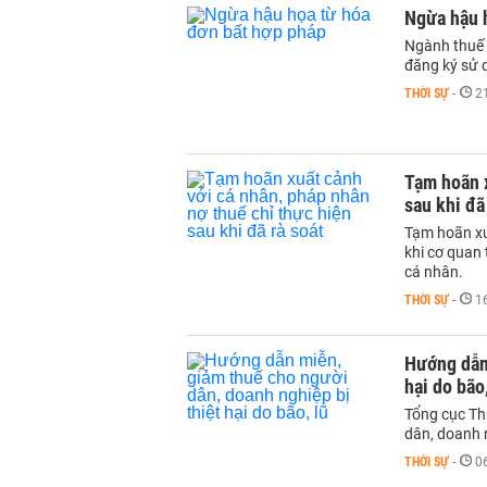
Ngừa hậu 
Ngành thuế đ
đăng ký sử d
THỜI SỰ
-
2
Tạm hoãn x
sau khi đã
Tạm hoãn xu
khi cơ quan 
cá nhân.
THỜI SỰ
-
1
Hướng dẫn 
hại do bão,
Tổng cục Th
dân, doanh 
THỜI SỰ
-
0