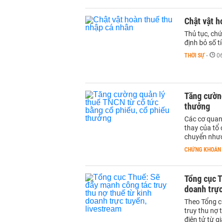
Chật vật h
Thủ tục, ch
định bỏ số t
THỜI SỰ
-
0
Tăng cường
thưởng
Các cơ quan 
thay của tổ 
chuyển nhượ
CHỨNG KHOÁN
Tổng cục T
doanh trực
Theo Tổng cụ
truy thu nợ 
điện tử từ g