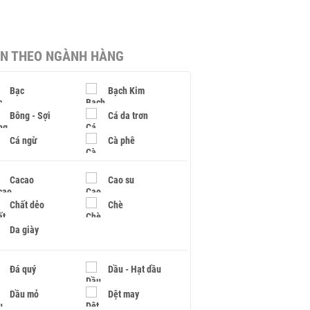
IN THEO NGÀNH HÀNG
Bạc
Bạch Kim
Bông - Sợi
Cá da trơn
Cá ngừ
Cà phê
Cacao
Cao su
Chất dẻo
Chè
Da giày
Đá quý
Dầu - Hạt dầu
Dầu mỏ
Dệt may