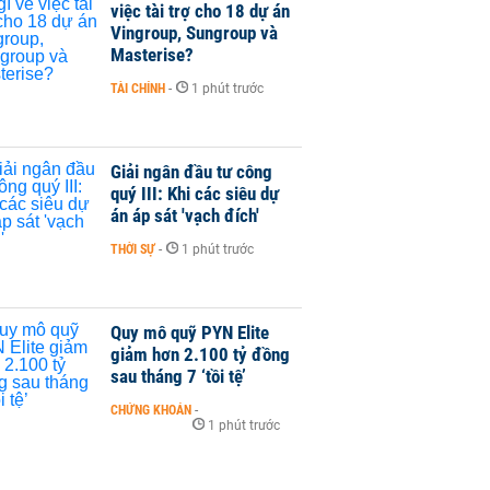
việc tài trợ cho 18 dự án
Vingroup, Sungroup và
Masterise?
TÀI CHÍNH
-
1 phút trước
Giải ngân đầu tư công
quý III: Khi các siêu dự
án áp sát 'vạch đích'
THỜI SỰ
-
1 phút trước
Quy mô quỹ PYN Elite
giảm hơn 2.100 tỷ đồng
sau tháng 7 ‘tồi tệ’
CHỨNG KHOÁN
-
1 phút trước