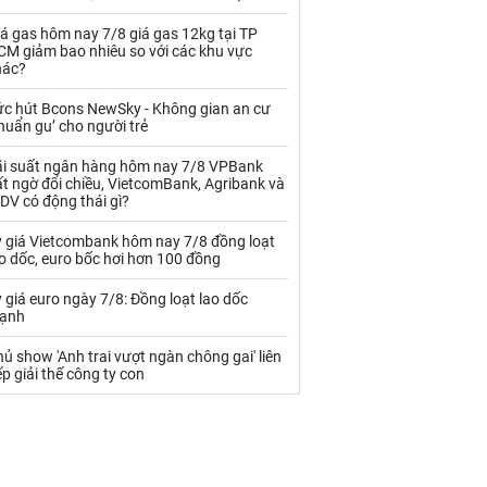
Palladium
Phân bón
á gas hôm nay 7/8 giá gas 12kg tại TP
Rau - Củ -Quả
Sắt thép
CM giảm bao nhiêu so với các khu vực
hác?
Sữa
ức hút Bcons NewSky - Không gian an cư
huẩn gu’ cho người trẻ
Than
Thức ăn chăn nuôi
ãi suất ngân hàng hôm nay 7/8 VPBank
t ngờ đổi chiều, VietcomBank, Agribank và
Thủy hải sản khác
Tôm
DV có động thái gì?
Vàng
ỷ giá Vietcombank hôm nay 7/8 đồng loạt
o dốc, euro bốc hơi hơn 100 đồng
VLXD khác
Xăng dầu
 giá euro ngày 7/8: Đồng loạt lao dốc
ạnh
Xi măng - Clynker
ủ show 'Anh trai vượt ngàn chông gai' liên
ếp giải thế công ty con