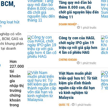
, BCM,
Tăng quy mô đàn bò
thêm 8.000 con, đã
chốt giá nguyên liệu đến
tháng 11
DOANH NGHIỆP
-
1 phút trước
nghiệp có vốn
Công ty con của HAGL
M, BCM, GAS và
chốt ngày IPO gần 19
 khi khung phân
triệu cp với giá gấp hơn
 tại doanh
4 lần cổ phiếu HAG
CHỨNG KHOÁN
-
Hơn
1 phút trước
227.000
tài
Việt Nam muốn phát
khoản
triển quỹ hưu trí: Từ tiết
gia
kiệm gia đình thành
nhập thị
nguồn cấp vốn dài hạn
trường
và kinh nghiệm từ
chứng
Malaysia
khoán
trong
QUỐC TẾ
-
1 phút trước