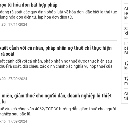
họa từ hóa đơn bất hợp pháp
Gi
ang rà soát các quy định pháp luật về hóa đơn, đặc biệt là thủ tục
H
ụng hóa đơn điện tử, lập hóa đơn điện tử.
k
1:30 | 17/11/2024
S
‘c
L
uất cảnh với cá nhân, pháp nhân nợ thuế chỉ thực hiện
bấ
BI
 rà soát
ất cảnh đối với cá nhân, pháp nhân nợ thuế được thực hiện sau
T
thuế rà soát, đối chiếu, xác định chính xác nghĩa vụ nộp thuế của
la
Tỷ
6:00 | 27/09/2024
m
Ch
miễn, giảm thuế cho người dân, doanh nghiệp bị thiệt
ti
 lũ
uế vừa có công văn 4062/TCT-CS hướng dẫn giảm thuế cho người
nghiệp sau bão lũ.
6:45 | 17/09/2024