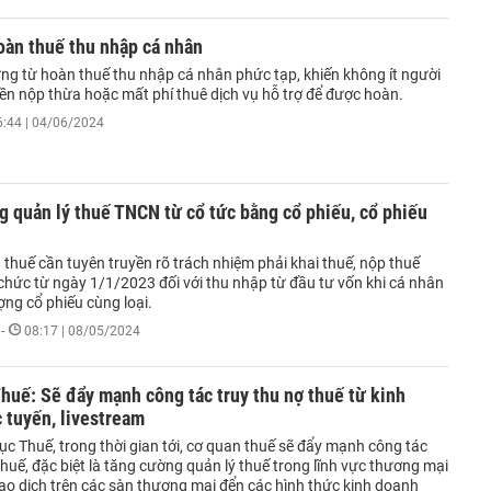
oàn thuế thu nhập cá nhân
ứng từ hoàn thuế thu nhập cá nhân phức tạp, khiến không ít người
iền nộp thừa hoặc mất phí thuê dịch vụ hỗ trợ để được hoàn.
6:44 | 04/06/2024
 quản lý thuế TNCN từ cổ tức bằng cổ phiếu, cổ phiếu
thuế cần tuyên truyền rõ trách nhiệm phải khai thuế, nộp thuế
chức từ ngày 1/1/2023 đối với thu nhập từ đầu tư vốn khi cá nhân
ng cổ phiếu cùng loại.
-
08:17 | 08/05/2024
huế: Sẽ đẩy mạnh công tác truy thu nợ thuế từ kinh
 tuyến, livestream
c Thuế, trong thời gian tới, cơ quan thuế sẽ đẩy mạnh công tác
thuế, đặc biệt là tăng cường quản lý thuế trong lĩnh vực thương mại
iao dịch trên các sàn thương mại đển các hình thức kinh doanh