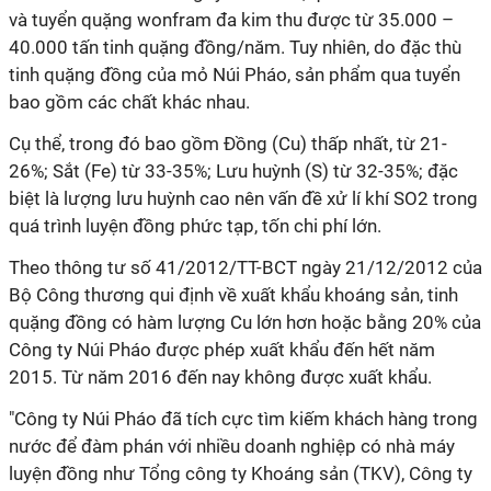
và tuyển quặng wonfram đa kim thu được từ 35.000 –
40.000 tấn tinh quặng đồng/năm. Tuy nhiên, do đặc thù
tinh quặng đồng của mỏ Núi Pháo, sản phẩm qua tuyển
bao gồm các chất khác nhau.
Cụ thể, trong đó bao gồm Đồng (Cu) thấp nhất, từ 21-
26%; Sắt (Fe) từ 33-35%; Lưu huỳnh (S) từ 32-35%; đặc
biệt là lượng lưu huỳnh cao nên vấn đề xử lí khí SO2 trong
quá trình luyện đồng phức tạp, tốn chi phí lớn.
Theo thông tư số 41/2012/TT-BCT ngày 21/12/2012 của
Bộ Công thương qui định về xuất khẩu khoáng sản, tinh
quặng đồng có hàm lượng Cu lớn hơn hoặc bằng 20% của
Công ty Núi Pháo được phép xuất khẩu đến hết năm
2015. Từ năm 2016 đến nay không được xuất khẩu.
"Công ty Núi Pháo đã tích cực tìm kiếm khách hàng trong
nước để đàm phán với nhiều doanh nghiệp có nhà máy
luyện đồng như Tổng công ty Khoáng sản (TKV), Công ty