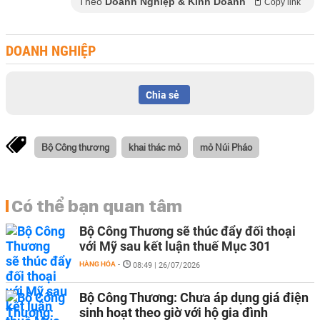
Theo
Doanh Nghiệp & Kinh Doanh
Copy link
DOANH NGHIỆP
Chia sẻ
Bộ Công thương
khai thác mỏ
mỏ Núi Pháo
Có thể bạn quan tâm
Bộ Công Thương sẽ thúc đẩy đối thoại
với Mỹ sau kết luận thuế Mục 301
HÀNG HÓA
-
08:49 | 26/07/2026
Bộ Công Thương: Chưa áp dụng giá điện
sinh hoạt theo giờ với hộ gia đình