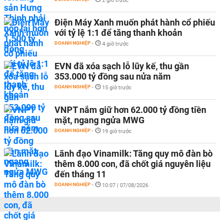
2 giờ trước
Điện Máy Xanh muốn phát hành cổ phiếu
với tỷ lệ 1:1 để tăng thanh khoản
DOANH NGHIỆP
-
4 giờ trước
EVN đã xóa sạch lỗ lũy kế, thu gần
353.000 tỷ đồng sau nửa năm
DOANH NGHIỆP
-
15 giờ trước
VNPT nắm giữ hơn 62.000 tỷ đồng tiền
mặt, ngang ngửa MWG
DOANH NGHIỆP
-
19 giờ trước
Lãnh đạo Vinamilk: Tăng quy mô đàn bò
thêm 8.000 con, đã chốt giá nguyên liệu
đến tháng 11
DOANH NGHIỆP
-
10:07 | 07/08/2026