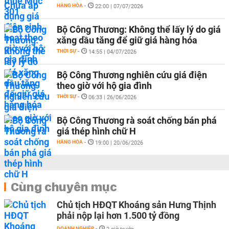
HÀNG HÓA
-
22:00 | 07/07/2026
Bộ Công Thương: Không thể lấy lý do giá
xăng dầu tăng để giữ giá hàng hóa
THỜI SỰ
-
14:55 | 04/07/2026
Bộ Công Thương nghiên cứu giá điện
theo giờ với hộ gia đình
THỜI SỰ
-
06:33 | 26/06/2026
Bộ Công Thương rà soát chống bán phá
giá thép hình chữ H
HÀNG HÓA
-
19:00 | 20/06/2026
Cùng chuyên mục
Chủ tịch HĐQT Khoáng sản Hưng Thịnh
phải nộp lại hơn 1.500 tỷ đồng
DOANH NGHIỆP
-