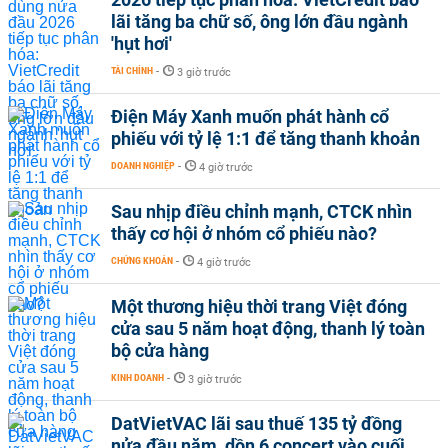
lãi tăng ba chữ số, ông lớn đầu ngành
'hụt hơi'
TÀI CHÍNH
-
3 giờ trước
Điện Máy Xanh muốn phát hành cổ
phiếu với tỷ lệ 1:1 để tăng thanh khoản
DOANH NGHIỆP
-
4 giờ trước
Sau nhịp điều chỉnh mạnh, CTCK nhìn
thấy cơ hội ở nhóm cổ phiếu nào?
CHỨNG KHOÁN
-
4 giờ trước
Một thương hiệu thời trang Việt đóng
cửa sau 5 năm hoạt động, thanh lý toàn
bộ cửa hàng
KINH DOANH
-
3 giờ trước
DatVietVAC lãi sau thuế 135 tỷ đồng
nửa đầu năm, dồn 6 concert vào cuối