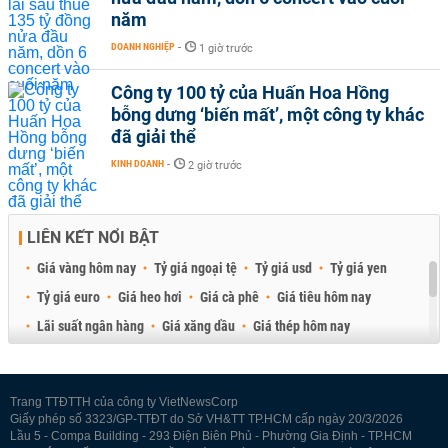
năm
DOANH NGHIỆP
-
1 giờ trước
Công ty 100 tỷ của Huấn Hoa Hồng
bỗng dưng ‘biến mất’, một công ty khác
đã giải thể
KINH DOANH
-
2 giờ trước
LIÊN KẾT NỔI BẬT
Giá vàng hôm nay
Tỷ giá ngoại tệ
Tỷ giá usd
Tỷ giá yen
Tỷ giá euro
Giá heo hơi
Giá cà phê
Giá tiêu hôm nay
Lãi suất ngân hàng
Giá xăng dầu
Giá thép hôm nay
Giá sầu riêng
Giá thịt heo
Giá gạo
Giá cao su
Best Retail Brokers
Diễn đàn đầu tư Việt Nam 2026
Trang TTĐTTH của công ty VietNewsCorp
Giấy phép số 3323/GP-TTĐT do Sở VH&TT TP.HCM cấp ngày 20/3/2026
Lầu 5 - Compa Building - 293 Điện Biên Phủ - Phường Gia Định - TP.HCM