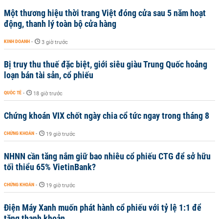
Một thương hiệu thời trang Việt đóng cửa sau 5 năm hoạt
động, thanh lý toàn bộ cửa hàng
KINH DOANH
-
3 giờ trước
Bị truy thu thuế đặc biệt, giới siêu giàu Trung Quốc hoảng
loạn bán tài sản, cổ phiếu
QUỐC TẾ
-
18 giờ trước
Chứng khoán VIX chốt ngày chia cổ tức ngay trong tháng 8
CHỨNG KHOÁN
-
19 giờ trước
NHNN cần tăng nắm giữ bao nhiêu cổ phiếu CTG để sở hữu
tối thiểu 65% VietinBank?
CHỨNG KHOÁN
-
19 giờ trước
Điện Máy Xanh muốn phát hành cổ phiếu với tỷ lệ 1:1 để
tăng thanh khoản