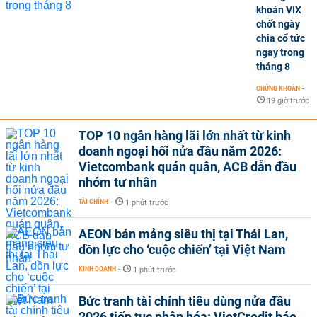
khoán VIX
chốt ngày
chia cổ tức
ngay trong
tháng 8
CHỨNG KHOÁN
-
19 giờ trước
TOP 10 ngân hàng lãi lớn nhất từ kinh
doanh ngoại hối nửa đầu năm 2026:
Vietcombank quán quân, ACB dẫn đầu
nhóm tư nhân
TÀI CHÍNH
-
1 phút trước
AEON bán mảng siêu thị tại Thái Lan,
dồn lực cho ‘cuộc chiến’ tại Việt Nam
KINH DOANH
-
1 phút trước
Bức tranh tài chính tiêu dùng nửa đầu
2026 tiếp tục phân hóa: VietCredit báo