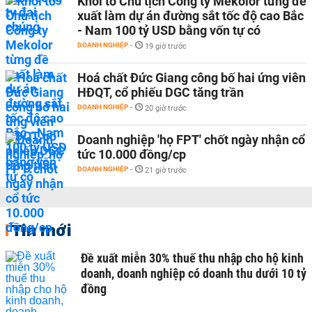
Khởi tố Chủ tịch Công ty Mekolor từng đề
xuất làm dự án đường sắt tốc độ cao Bắc
- Nam 100 tỷ USD bằng vốn tự có
DOANH NGHIỆP
-
19 giờ trước
Hoá chất Đức Giang công bố hai ứng viên
HĐQT, cổ phiếu DGC tăng trần
DOANH NGHIỆP
-
20 giờ trước
Doanh nghiệp 'họ FPT' chốt ngày nhận cổ
tức 10.000 đồng/cp
DOANH NGHIỆP
-
21 giờ trước
Tin mới
Đề xuất miễn 30% thuế thu nhập cho hộ kinh
doanh, doanh nghiệp có doanh thu dưới 10 tỷ
đồng