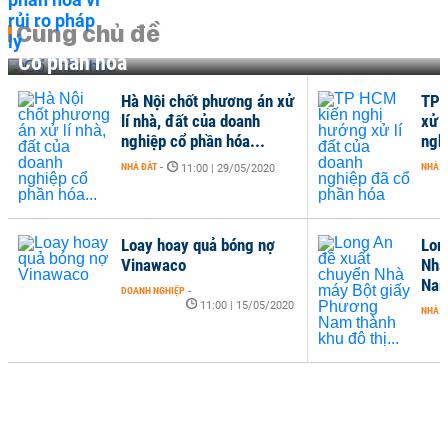
Cùng chủ đề
Cổ phần hoá
Hà Nội chốt phương án xử
TP 
lí nhà, đất của doanh
xử l
nghiệp cổ phần hóa...
ngh
NHÀ ĐẤT
-
NHÀ Đ
11:00 | 29/05/2020
Loay hoay quả bóng nợ
Lon
Vinawaco
Nhà
Nam
DOANH NGHIỆP
-
11:00 | 15/05/2020
NHÀ Đ