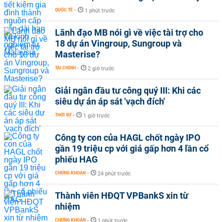
QUỐC TẾ
-
1 phút trước
Lãnh đạo MB nói gì về việc tài trợ cho
18 dự án Vingroup, Sungroup và
Masterise?
TÀI CHÍNH
-
2 giờ trước
Giải ngân đầu tư công quý III: Khi các
siêu dự án áp sát 'vạch đích'
THỜI SỰ
-
1 giờ trước
Công ty con của HAGL chốt ngày IPO
gần 19 triệu cp với giá gấp hơn 4 lần cổ
phiếu HAG
CHỨNG KHOÁN
-
24 phút trước
Thành viên HĐQT VPBankS xin từ
nhiệm
CHỨNG KHOÁN
-
1 phút trước