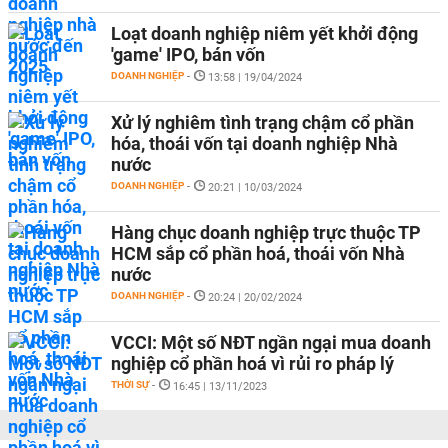
Loạt doanh nghiệp niêm yết khởi động
'game' IPO, bán vốn
DOANH NGHIỆP
-
13:58 | 19/04/2024
Xử lý nghiêm tình trạng chậm cổ phần
hóa, thoái vốn tại doanh nghiệp Nhà
nước
DOANH NGHIỆP
-
20:21 | 10/03/2024
Hàng chục doanh nghiệp trực thuộc TP
HCM sắp cổ phần hoá, thoái vốn Nhà
nước
DOANH NGHIỆP
-
20:24 | 20/02/2024
VCCI: Một số NĐT ngần ngại mua doanh
nghiệp cổ phần hoá vì rủi ro pháp lý
THỜI SỰ
-
16:45 | 13/11/2023