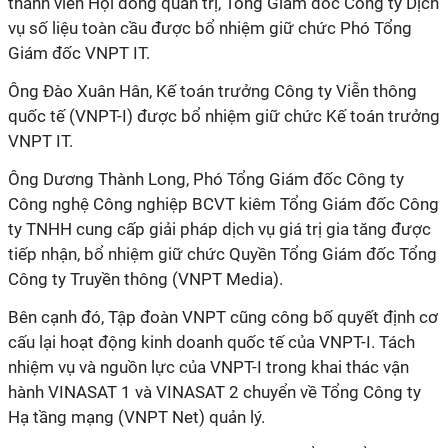
thành viên Hội đồng quản trị, Tổng Giám đốc Công ty Dịch
vụ số liệu toàn cầu được bổ nhiệm giữ chức Phó Tổng
Giám đốc VNPT IT.
Ông Đào Xuân Hân, Kế toán trưởng Công ty Viễn thông
quốc tế (VNPT-I) được bổ nhiệm giữ chức Kế toán trưởng
VNPT IT.
Ông Dương Thành Long, Phó Tổng Giám đốc Công ty
Công nghệ Công nghiệp BCVT kiêm Tổng Giám đốc Công
ty TNHH cung cấp giải pháp dịch vụ giá trị gia tăng được
tiếp nhận, bổ nhiệm giữ chức Quyền Tổng Giám đốc Tổng
Công ty Truyền thông (VNPT Media).
Bên cạnh đó, Tập đoàn VNPT cũng công bố quyết định cơ
cấu lại hoạt động kinh doanh quốc tế của VNPT-I. Tách
nhiệm vụ và nguồn lực của VNPT-I trong khai thác vận
hành VINASAT 1 và VINASAT 2 chuyển về Tổng Công ty
Hạ tầng mạng (VNPT Net) quản lý.