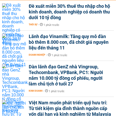
Đề xuất miễn 30% thuế thu nhập cho hộ
kinh doanh, doanh nghiệp có doanh thu
dưới 10 tỷ đồng
THỜI SỰ
-
1 phút trước
Lãnh đạo Vinamilk: Tăng quy mô đàn
bò thêm 8.000 con, đã chốt giá nguyên
liệu đến tháng 11
DOANH NGHIỆP
-
1 phút trước
Dàn lãnh đạo GenZ nhà Vingroup,
Techcombank, VPBank, PC1: Người
nắm 10.000 tỷ đồng cổ phiếu, người
làm chủ tịch ở tuổi 27
KINH DOANH
-
1 phút trước
Việt Nam muốn phát triển quỹ hưu trí:
Từ tiết kiệm gia đình thành nguồn cấp
vốn dài hạn và kinh nghiệm từ Malaysia