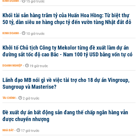
KINH DOANH
-
15 giờ trước
Khối tài sản hàng trăm tỷ của Huấn Hoa Hồng: Từ biệt thự
50 tỷ, dàn siêu xe hàng chục tỷ đến vườn tùng Nhật đắt đỏ
KINH DOANH
-
10 giờ trước
Khởi tố Chủ tịch Công ty Mekolor từng đề xuất làm dự án
đường sắt tốc độ cao Bắc - Nam 100 tỷ USD bằng vốn tự có
DOANH NGHIỆP
-
19 giờ trước
Lãnh đạo MB nói gì về việc tài trợ cho 18 dự án Vingroup,
Sungroup và Masterise?
TÀI CHÍNH
-
2 giờ trước
Đề xuất dự án bất động sản đang thế chấp ngân hàng vẫn
được chuyển nhượng
NHÀ ĐẤT
-
17 giờ trước