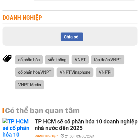
DOANH NGHIỆP
Chia sẻ
cổ phần hóa
viễn thông
VNPT
tập đoàn VNPT
cổ phấn hóa VNPT
VNPT Vinaphone
VNPT-I
VNPT Media
Có thể bạn quan tâm
TP HCM sẽ cổ phần hóa 10 doanh nghiệp
nhà nước đến 2025
DOANH NGHIỆP
-
21:00 | 03/08/2024