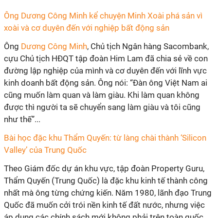
Ông Dương Công Minh kể chuyện Minh Xoài phá sản vì
xoài và cơ duyên đến với nghiệp bất động sản
Ông
Dương Công Minh
, Chủ tịch Ngân hàng Sacombank,
cựu Chủ tịch HĐQT tập đoàn Him Lam đã chia sẻ về con
đường lập nghiệp của mình và cơ duyên đến với lĩnh vực
kinh doanh bất động sản. Ông nói: “Đàn ông Việt Nam ai
cũng muốn làm quan và làm giàu. Khi làm quan không
được thì người ta sẽ chuyển sang làm giàu và tôi cũng
như thế”...
Bài học đặc khu Thẩm Quyến: từ làng chài thành ‘Silicon
Valley’ của Trung Quốc
Theo Giám đốc dự án khu vực, tập đoàn Property Guru,
Thẩm Quyến (Trung Quốc) là đặc khu kinh tế thành công
nhất mà ông từng chứng kiến. Năm 1980, lãnh đạo Trung
Quốc đã muốn cởi trói nền kinh tế đất nước, nhưng việc
áp dụng các chính sách mới không phải trên toàn quốc,