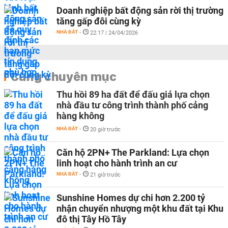
Doanh nghiệp bất động sản rời thị trường
tăng gấp đôi cùng kỳ
NHÀ ĐẤT
-
22:17 | 24/04/2026
Cùng chuyên mục
Thu hồi 89 ha đất để đấu giá lựa chọn
nhà đầu tư công trình thành phố cảng
hàng không
NHÀ ĐẤT
-
20 giờ trước
Căn hộ 2PN+ The Parkland: Lựa chọn
linh hoạt cho hành trình an cư
NHÀ ĐẤT
-
21 giờ trước
Sunshine Homes dự chi hơn 2.200 tỷ
nhận chuyển nhượng một khu đất tại Khu
đô thị Tây Hồ Tây