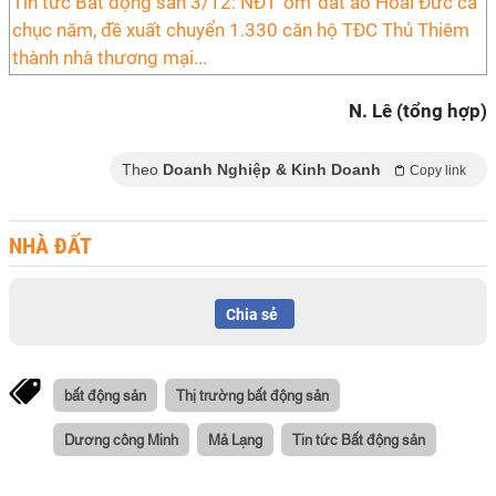
Tin tức Bất động sản 3/12: NĐT 'ôm' đất ảo Hoài Đức cả
chục năm, đề xuất chuyển 1.330 căn hộ TĐC Thủ Thiêm
thành nhà thương mại...
N. Lê (tổng hợp)
Theo
Doanh Nghiệp & Kinh Doanh
Copy link
NHÀ ĐẤT
Chia sẻ
bất động sản
Thị trường bất động sản
Dương công Minh
Mả Lạng
Tin tức Bất động sản