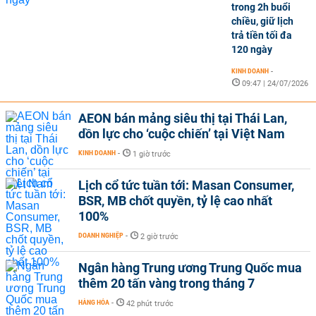
trong 2h buổi
chiều, giữ lịch
trả tiền tối đa
120 ngày
KINH DOANH
-
09:47 | 24/07/2026
AEON bán mảng siêu thị tại Thái Lan,
dồn lực cho ‘cuộc chiến’ tại Việt Nam
KINH DOANH
-
1 giờ trước
Lịch cổ tức tuần tới: Masan Consumer,
BSR, MB chốt quyền, tỷ lệ cao nhất
100%
DOANH NGHIỆP
-
2 giờ trước
Ngân hàng Trung ương Trung Quốc mua
thêm 20 tấn vàng trong tháng 7
HÀNG HÓA
-
42 phút trước