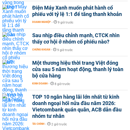
Điện Máy Xanh muốn phát hành cổ
phiếu với tỷ lệ 1:1 để tăng thanh khoản
DOANH NGHIỆP
-
9 giờ trước
Sau nhịp điều chỉnh mạnh, CTCK nhìn
thấy cơ hội ở nhóm cổ phiếu nào?
CHỨNG KHOÁN
-
9 giờ trước
Một thương hiệu thời trang Việt đóng
cửa sau 5 năm hoạt động, thanh lý toàn
bộ cửa hàng
KINH DOANH
-
8 giờ trước
TOP 10 ngân hàng lãi lớn nhất từ kinh
doanh ngoại hối nửa đầu năm 2026:
Vietcombank quán quân, ACB dẫn đầu
nhóm tư nhân
TÀI CHÍNH
-
2 giờ trước