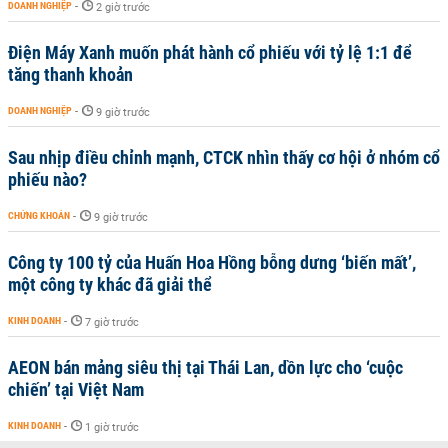
DOANH NGHIỆP
-
2 giờ trước
Điện Máy Xanh muốn phát hành cổ phiếu với tỷ lệ 1:1 để
tăng thanh khoản
DOANH NGHIỆP
-
9 giờ trước
Sau nhịp điều chỉnh mạnh, CTCK nhìn thấy cơ hội ở nhóm cổ
phiếu nào?
CHỨNG KHOÁN
-
9 giờ trước
Công ty 100 tỷ của Huấn Hoa Hồng bỗng dưng ‘biến mất’,
một công ty khác đã giải thể
KINH DOANH
-
7 giờ trước
AEON bán mảng siêu thị tại Thái Lan, dồn lực cho ‘cuộc
chiến’ tại Việt Nam
KINH DOANH
-
1 giờ trước