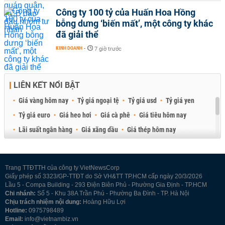
Công ty 100 tỷ của Huấn Hoa Hồng
bỗng dưng ‘biến mất’, một công ty khác
đã giải thể
KINH DOANH
-
7 giờ trước
LIÊN KẾT NỔI BẬT
Giá vàng hôm nay
Tỷ giá ngoại tệ
Tỷ giá usd
Tỷ giá yen
Tỷ giá euro
Giá heo hơi
Giá cà phê
Giá tiêu hôm nay
Lãi suất ngân hàng
Giá xăng dầu
Giá thép hôm nay
Giá sầu riêng
Giá thịt heo
Giá gạo
Giá cao su
Best Retail Brokers
Diễn đàn đầu tư Việt Nam 2026
Trang TTĐTTH của công ty VietNewsCorp
Giấy phép số 3323/GP-TTĐT do Sở VH&TT TP.HCM cấp ngày 20/3/2026
Lầu 5 - Compa Building - 293 Điện Biên Phủ - Phường Gia Định - TP.HCM
Chi nhánh:
Số 5 - Khu 38A Trần Phú - Phường Ba Đình - TP. Hà Nội
Chịu trách nhiệm nội dung:
Hoàng Hữu Lợi
Hotline:
0975798489
Email:
info@vietnambiz.vn