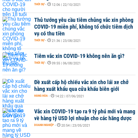
THỜI SỰ
-
12:06 | 22/10/2021
Thủ tướng yêu cầu tiêm chủng vắc xin phòng
COVID-19 miễn phí, không tổ chức tiêm dịch
vụ có thu tiền
THỜI SỰ
-
21:36 | 23/08/2021
Tiêm vắc xin COVID-19 không nên ăn gì?
THỜI SỰ
-
09:55 | 06/08/2021
Đề xuất cấp hộ chiếu vắc xin cho lái xe chở
hàng xuất khẩu qua cửa khẩu biên giới
HÀNG HÓA
-
14:22 | 07/06/2021
Vắc xin COVID-19 tạo ra 9 tỷ phú mới và mang
về hàng tỷ USD lợi nhuận cho các hãng dược
DOANH NGHIỆP
-
20:54 | 23/05/2021