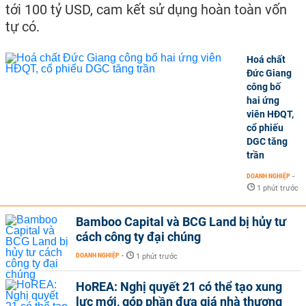
tới 100 tỷ USD, cam kết sử dụng hoàn toàn vốn
tự có.
Hoá chất
Đức Giang
công bố
hai ứng
viên HĐQT,
cổ phiếu
DGC tăng
trần
DOANH NGHIỆP
-
1 phút trước
Bamboo Capital và BCG Land bị hủy tư
cách công ty đại chúng
DOANH NGHIỆP
-
1 phút trước
HoREA: Nghị quyết 21 có thể tạo xung
lực mới, góp phần đưa giá nhà thương