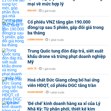
mại về mức hợp lý
NHÀ ĐẤT
-
2 giờ trước
Cổ phiếu VNZ tăng gần 190.000
đồng/cp sau 5 phiên, gấp đôi giá trong
ba tháng
CHỨNG KHOÁN
-
1 phút trước
Trung Quốc tung đòn đáp trả, siết xuất
khẩu drone và trừng phạt doanh nghiệp
Mỹ
QUỐC TẾ
-
1 giờ trước
Hoá chất Đức Giang công bố hai ứng
viên HĐQT, cổ phiếu DGC tăng trần
DOANH NGHIỆP
-
1 phút trước
'Đế chế’ kinh doanh hàng xa xỉ của Lý
Nhã Kỳ: Từ phân phối, thiết kế kim