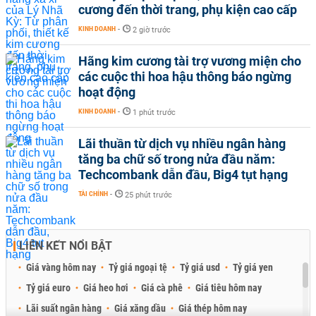
cương đến thời trang, phụ kiện cao cấp
KINH DOANH
-
2 giờ trước
Hãng kim cương tài trợ vương miện cho
các cuộc thi hoa hậu thông báo ngừng
hoạt động
KINH DOANH
-
1 phút trước
Lãi thuần từ dịch vụ nhiều ngân hàng
tăng ba chữ số trong nửa đầu năm:
Techcombank dẫn đầu, Big4 tụt hạng
TÀI CHÍNH
-
25 phút trước
LIÊN KẾT NỔI BẬT
Giá vàng hôm nay
Tỷ giá ngoại tệ
Tỷ giá usd
Tỷ giá yen
Tỷ giá euro
Giá heo hơi
Giá cà phê
Giá tiêu hôm nay
Lãi suất ngân hàng
Giá xăng dầu
Giá thép hôm nay