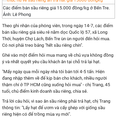
Các điểm bán sầu riêng giá 15.000 đồng/kg ở Bến Tre.
Ảnh: Lê Phong
Theo ghi nhận của phóng viên, trong ngày 14-7, các điểm
bán sầu riêng giá siêu rẻ nằm dọc Quốc lộ 57, xã Long
Thới, huyện Chợ Lách, Bến Tre ùn ùn người đến hỏi mua.
Có nơi phải treo bảng "hết sầu riêng chín".
Ghé vào một điểm hỏi mua mang về chủ vựa không đồng
ý và nhất quyết yêu cầu khách ăn tại chỗ trả lại hạt.
"Mấy ngày qua mỗi ngày nhà tôi bán tới 4-5 tấn. Hiện
đang nhập thêm về để kịp bán cho khách, nhiều người
thậm chí ở TP HCM cũng xuống hỏi mua" - chị Trang, 45
tuổi, chủ điểm kinh doanh sầu riêng, chia sẻ.
Trả lời câu hỏi, vì sao ăn sầu riêng phải trả hạt, chị Trang
thông tin: "Lấy hạt để ươm và cấy ghép với giống sầu
riêng hiện có để trồng mùa vụ mới".