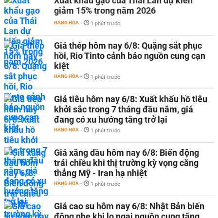
Xuất khẩu gạo của Thái Lan dự kiến
giảm 15% trong năm 2026
HÀNG HÓA
-
1 phút trước
Giá thép hôm nay 6/8: Quặng sắt phục
hồi, Rio Tinto cảnh báo nguồn cung cạn
kiệt
HÀNG HÓA
-
1 phút trước
Giá tiêu hôm nay 6/8: Xuất khẩu hồ tiêu
khởi sắc trong 7 tháng đầu năm, giá
đang có xu hướng tăng trở lại
HÀNG HÓA
-
1 phút trước
Giá xăng dầu hôm nay 6/8: Biến động
trái chiều khi thị trường kỳ vọng căng
thẳng Mỹ - Iran hạ nhiệt
HÀNG HÓA
-
1 phút trước
Giá cao su hôm nay 6/8: Nhật Bản biến
động nhẹ khi lo ngại nguồn cung tăng