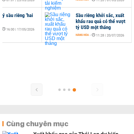
07:07 | 23/05/2026
11:20 | 07/05/2026
lý sầu riêng 'hai
Sầu riêng khởi sắc, xuất
khẩu rau quả có thể vượt
tỷ USD một tháng
-
16:00 | 17/05/2026
HÀNG HÓA
-
11:28 | 20/07/2026
Cùng chuyên mục