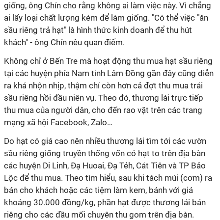
giống, ông Chín cho rằng không ai làm việc này. Vì chẳng
ai lấy loại chất lượng kém để làm giống. "Có thể việc "ăn
sầu riêng trả hạt" là hình thức kinh doanh để thu hút
khách" - ông Chín nêu quan điểm.
Không chỉ ở Bến Tre mà hoạt động thu mua hạt sầu riêng
tại các huyện phía Nam tỉnh Lâm Đồng gần đây cũng diễn
ra khá nhộn nhịp, thậm chí còn hơn cả đợt thu mua trái
sầu riêng hồi đầu niên vụ. Theo đó, thương lái trực tiếp
thu mua của người dân, cho đến rao vặt trên các trang
mạng xã hội Facebook, Zalo…
Do hạt có giá cao nên nhiều thương lái tìm tới các vườn
sầu riêng giống truyền thống vốn có hạt to trên địa bàn
các huyện Di Linh, Đạ Huoai, Đạ Tẻh, Cát Tiên và TP Bảo
Lộc để thu mua. Theo tìm hiểu, sau khi tách múi (cơm) ra
bán cho khách hoặc các tiệm làm kem, bánh với giá
khoảng 30.000 đồng/kg, phần hạt được thương lái bán
riêng cho các đầu mối chuyên thu gom trên địa bàn.