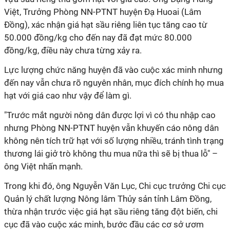
Việt, Trưởng Phòng NN-PTNT huyện Đạ Huoai (Lâm
Đồng), xác nhận giá hạt sầu riêng liên tục tăng cao từ
50.000 đồng/kg cho đến nay đã đạt mức 80.000
đồng/kg, điều này chưa từng xảy ra.
Lực lượng chức năng huyện đã vào cuộc xác minh nhưng
đến nay vẫn chưa rõ nguyên nhân, mục đích chính họ mua
hạt với giá cao như vậy để làm gì.
"Trước mắt người nông dân được lợi vì có thu nhập cao
nhưng Phòng NN-PTNT huyện vẫn khuyến cáo nông dân
không nên tích trữ hạt với số lượng nhiều, tránh tình trạng
thương lái giở trò không thu mua nữa thì sẽ bị thua lỗ" –
ông Việt nhấn mạnh.
Trong khi đó, ông Nguyễn Văn Lục, Chi cục trưởng Chi cục
Quản lý chất lượng Nông lâm Thủy sản tỉnh Lâm Đồng,
thừa nhận trước việc giá hạt sầu riêng tăng đột biến, chi
cục đã vào cuộc xác minh, bước đầu các cơ sở ươm