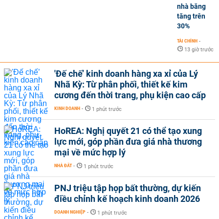
nhà băng
tăng trên
30%
TÀI CHÍNH
-
13 giờ trước
'Đế chế’ kinh doanh hàng xa xỉ của Lý
Nhã Kỳ: Từ phân phối, thiết kế kim
cương đến thời trang, phụ kiện cao cấp
KINH DOANH
-
1 phút trước
HoREA: Nghị quyết 21 có thể tạo xung
lực mới, góp phần đưa giá nhà thương
mại về mức hợp lý
NHÀ ĐẤT
-
1 phút trước
PNJ triệu tập họp bất thường, dự kiến
điều chỉnh kế hoạch kinh doanh 2026
DOANH NGHIỆP
-
1 phút trước