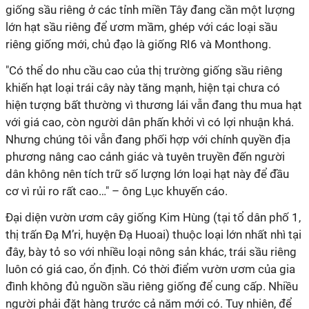
giống sầu riêng ở các tỉnh miền Tây đang cần một lượng
lớn hạt sầu riêng để ươm mầm, ghép với các loại sầu
riêng giống mới, chủ đạo là giống RI6 và Monthong.
"Có thể do nhu cầu cao của thị trường giống sầu riêng
khiến hạt loại trái cây này tăng mạnh, hiện tại chưa có
hiện tượng bất thường vì thương lái vẫn đang thu mua hạt
với giá cao, còn người dân phấn khởi vì có lợi nhuận khá.
Nhưng chúng tôi vẫn đang phối hợp với chính quyền địa
phương nâng cao cảnh giác và tuyên truyền đến người
dân không nên tích trữ số lượng lớn loại hạt này để đầu
cơ vì rủi ro rất cao…" – ông Lục khuyến cáo.
Đại diện vườn ươm cây giống Kim Hùng (tại tổ dân phố 1,
thị trấn Đạ M’ri, huyện Đạ Huoai) thuộc loại lớn nhất nhì tại
đây, bày tỏ so với nhiều loại nông sản khác, trái sầu riêng
luôn có giá cao, ổn định. Có thời điểm vườn ươm của gia
đình không đủ nguồn sầu riêng giống để cung cấp. Nhiều
người phải đặt hàng trước cả năm mới có. Tuy nhiên, để