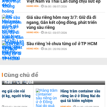
Việt Nam và Thái Lan cùng chịu sức ép
HÀNG HÓA
-
06:00 | 08/07/2026
Giá sầu riêng hôm nay 3/7: Giữ đà đi
ngang, Gắn kết cộng đồng, phát triển
vùng sầu riêng
HÀNG HÓA
-
09:52 | 03/07/2026
Sầu riêng 'rẻ chưa từng có' ở TP HCM
HÀNG HÓA
-
06:20 | 20/05/2026
Cùng chủ đề
Rau - Củ -Quả
long giá còn vài
Hàng trăm container sầu
một kg, người trồng
riêng ùn ứ ở Đồng Nai do
quá tải kiểm nghiệm
-
HÀNG HÓA
-