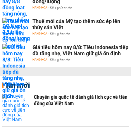
đồng/lượng
HÀNG HÓA
-
1 phút trước
Thuế mới của Mỹ tạo thêm sức ép lên
thủy sản Việt
HÀNG HÓA
-
2 giờ trước
Giá tiêu hôm nay 8/8: Tiêu Indonesia tiếp
đà tăng nhẹ, Việt Nam giữ giá ổn định
HÀNG HÓA
-
3 giờ trước
Tin mới
Chuyên gia quốc tế đánh giá tích cực về tiền
đồng của Việt Nam