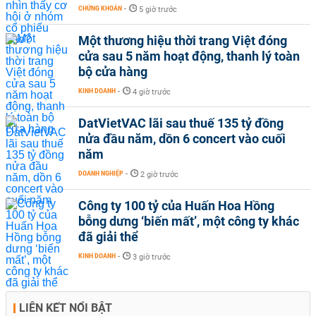
CHỨNG KHOÁN
-
5 giờ trước
Một thương hiệu thời trang Việt đóng
cửa sau 5 năm hoạt động, thanh lý toàn
bộ cửa hàng
KINH DOANH
-
4 giờ trước
DatVietVAC lãi sau thuế 135 tỷ đồng
nửa đầu năm, dồn 6 concert vào cuối
năm
DOANH NGHIỆP
-
2 giờ trước
Công ty 100 tỷ của Huấn Hoa Hồng
bỗng dưng ‘biến mất’, một công ty khác
đã giải thể
KINH DOANH
-
3 giờ trước
LIÊN KẾT NỔI BẬT