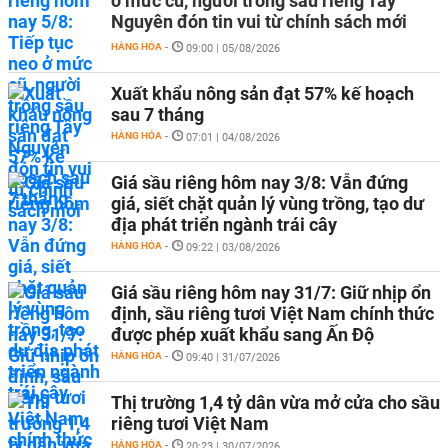
ở mức cũ, người trồng sầu riêng Tây
Nguyên đón tin vui từ chính sách mới
HÀNG HÓA
-
09:00 | 05/08/2026
Xuất khẩu nông sản đạt 57% kế hoạch
sau 7 tháng
HÀNG HÓA
-
07:01 | 04/08/2026
Giá sầu riêng hôm nay 3/8: Vẫn đứng
giá, siết chặt quản lý vùng trồng, tạo dư
địa phát triển ngành trái cây
HÀNG HÓA
-
09:22 | 03/08/2026
Giá sầu riêng hôm nay 31/7: Giữ nhịp ổn
định, sầu riêng tươi Việt Nam chính thức
được phép xuất khẩu sang Ấn Độ
HÀNG HÓA
-
09:40 | 31/07/2026
Thị trường 1,4 tỷ dân vừa mở cửa cho sầu
riêng tươi Việt Nam
HÀNG HÓA
-
20:23 | 30/07/2026