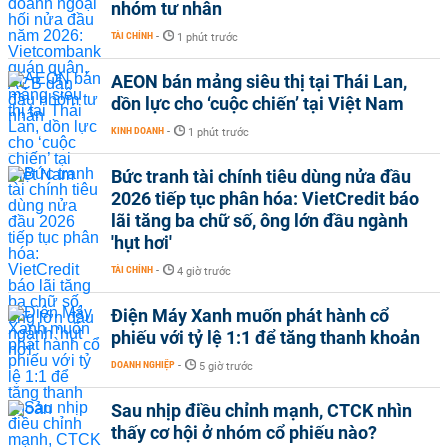
nhóm tư nhân
TÀI CHÍNH
-
1 phút trước
AEON bán mảng siêu thị tại Thái Lan,
dồn lực cho ‘cuộc chiến’ tại Việt Nam
KINH DOANH
-
1 phút trước
Bức tranh tài chính tiêu dùng nửa đầu
2026 tiếp tục phân hóa: VietCredit báo
lãi tăng ba chữ số, ông lớn đầu ngành
'hụt hơi'
TÀI CHÍNH
-
4 giờ trước
Điện Máy Xanh muốn phát hành cổ
phiếu với tỷ lệ 1:1 để tăng thanh khoản
DOANH NGHIỆP
-
5 giờ trước
Sau nhịp điều chỉnh mạnh, CTCK nhìn
thấy cơ hội ở nhóm cổ phiếu nào?