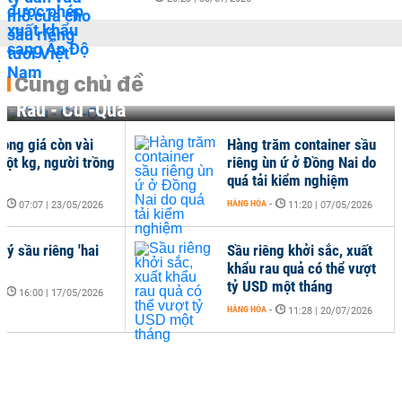
Cùng chủ đề
Rau - Củ -Quả
long giá còn vài
Hàng trăm container sầu
một kg, người trồng
riêng ùn ứ ở Đồng Nai do
quá tải kiểm nghiệm
-
HÀNG HÓA
-
07:07 | 23/05/2026
11:20 | 07/05/2026
lý sầu riêng 'hai
Sầu riêng khởi sắc, xuất
khẩu rau quả có thể vượt
tỷ USD một tháng
-
16:00 | 17/05/2026
HÀNG HÓA
-
11:28 | 20/07/2026