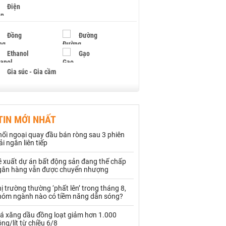
Điện
Đồng
Đường
Ethanol
Gạo
Gia súc - Gia cầm
Giấy
Gỗ
TIN MỚI NHẤT
Hạt điều
Hồ tiêu - Hạt tiêu
ối ngoại quay đầu bán ròng sau 3 phiên
Khí đốt
ải ngân liên tiếp
ề xuất dự án bất động sản đang thế chấp
Kim loại khác
Mắc ca
gân hàng vẫn được chuyển nhượng
Muối
Ngũ cốc
ị trường thường ‘phất lên’ trong tháng 8,
hóm ngành nào có tiềm năng dẫn sóng?
Nhựa - Hạt nhựa
iá xăng dầu đồng loạt giảm hơn 1.000
ng/lít từ chiều 6/8