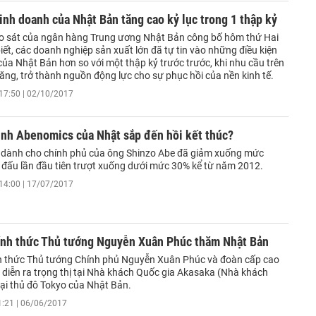
inh doanh của Nhật Bản tăng cao kỷ lục trong 1 thập kỷ
o sát của ngân hàng Trung ương Nhật Bản công bố hôm thứ Hai
iết, các doanh nghiệp sản xuất lớn đã tự tin vào những điều kiện
ủa Nhật Bản hơn so với một thập kỷ trước trước, khi nhu cầu trên
 tăng, trở thành nguồn động lực cho sự phục hồi của nền kinh tế.
17:50 | 02/10/2017
ình Abenomics của Nhật sắp đến hồi kết thúc?
ộ dành cho chính phủ của ông Shinzo Abe đã giảm xuống mức
 đấu lần đầu tiên trượt xuống dưới mức 30% kể từ năm 2012.
14:00 | 17/07/2017
ính thức Thủ tướng Nguyễn Xuân Phúc thăm Nhật Bản
h thức Thủ tướng Chính phủ Nguyễn Xuân Phúc và đoàn cấp cao
 diễn ra trọng thị tại Nhà khách Quốc gia Akasaka (Nhà khách
tại thủ đô Tokyo của Nhật Bản.
1:21 | 06/06/2017