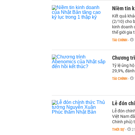
Niềm tin k
Kết quả khả
(2/10) cho b
kinh doanh c
thế giới gia
TÀI CHÍNH
-
Chương tr
Tỷ lệ ủng h
29,9%, đánh
TÀI CHÍNH
-
Lễ đón ch
Lễ đón chín
Việt Nam đã
Chính phủ) 
THỜI SỰ
-
2