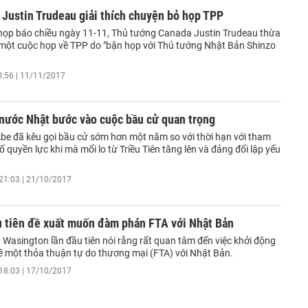
Justin Trudeau giải thích chuyện bỏ họp TPP
họp báo chiều ngày 11-11, Thủ tướng Canada Justin Trudeau thừa
một cuộc họp về TPP do "bận họp với Thủ tướng Nhật Bản Shinzo
0:56 | 11/11/2017
 nước Nhật bước vào cuộc bầu cử quan trọng
be đã kêu gọi bầu cử sớm hơn một năm so với thời hạn với tham
 quyền lực khi mà mối lo từ Triều Tiên tăng lên và đảng đối lập yếu
21:03 | 21/10/2017
u tiên đề xuất muốn đàm phán FTA với Nhật Bản
 Wasington lần đầu tiên nói rằng rất quan tâm đến việc khởi động
 một thỏa thuận tự do thương mại (FTA) với Nhật Bản.
18:03 | 17/10/2017