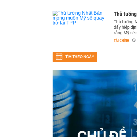
Thủ tướng
Thủ tướng N
đẩy hiệp đị
rằng Mỹ sẽ q
TÀI CHÍNH
-
TÌM THEO NGÀY