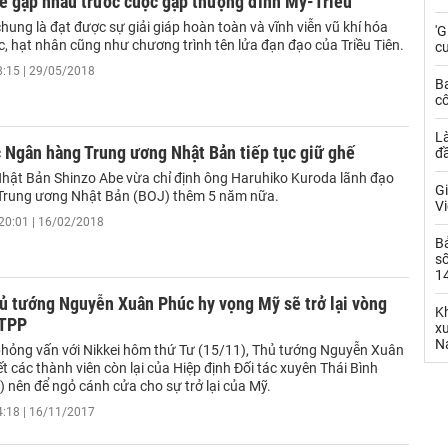
ẽ gặp nhau trước cuộc gặp thượng đỉnh Mỹ-Triều
ung là đạt được sự giải giáp hoàn toàn và vĩnh viễn vũ khí hóa
'G
c, hạt nhân cũng như chương trình tên lửa đạn đạo của Triều Tiên.
cư
8:15 | 29/05/2018
B
cô
L
 Ngân hàng Trung ương Nhật Bản tiếp tục giữ ghế
đ
hật Bản Shinzo Abe vừa chỉ định ông Haruhiko Kuroda lãnh đạo
Gi
Trung ương Nhật Bản (BOJ) thêm 5 năm nữa.
Vi
20:01 | 16/02/2018
B
số
14
ủ tướng Nguyễn Xuân Phúc hy vọng Mỹ sẽ trở lại vòng
Kh
 TPP
xu
N
phỏng vấn với Nikkei hôm thứ Tư (15/11), Thủ tướng Nguyễn Xuân
t các thành viên còn lại của Hiệp định Đối tác xuyên Thái Bình
 nên để ngỏ cánh cửa cho sự trở lại của Mỹ.
4:18 | 16/11/2017