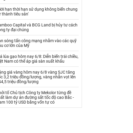
Palladium
Phân bón
iới hạn thời hạn sử dụng không biến chung
Rau - Củ -Quả
Sắt thép
 thành tiêu sản'
Sữa
amboo Capital và BCG Land bị hủy tư cách
ng ty đại chúng
àn sóng tấn công mạng nhằm vào các quỹ
Than
Thức ăn chăn nuôi
ầu cơ lớn của Mỹ
Thủy hải sản khác
Tôm
á lúa gạo hôm nay 6/8: Diễn biến trái chiều,
ệt Nam có thể áp giá sàn xuất khẩu
Vàng
ảng giá vàng hôm nay 6/8 vàng SJC tăng
c 3,2 triệu đồng/lượng, vàng nhẫn vọt lên
VLXD khác
Xăng dầu
4,5 triệu đồng/lượng
Xi măng - Clynker
ởi tố Chủ tịch Công ty Mekolor từng đề
ất làm dự án đường sắt tốc độ cao Bắc -
am 100 tỷ USD bằng vốn tự có