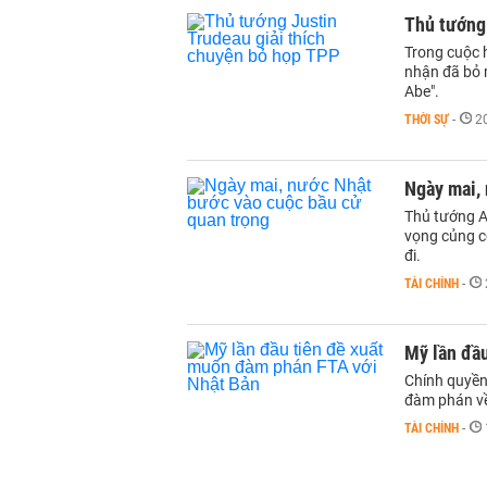
Thủ tướng 
Trong cuộc 
nhận đã bỏ 
Abe".
THỜI SỰ
-
2
Ngày mai,
Thủ tướng A
vọng củng cố
đi.
TÀI CHÍNH
-
Mỹ lần đầ
Chính quyền
đàm phán về
TÀI CHÍNH
-