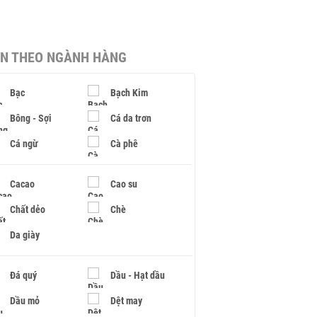
IN THEO NGÀNH HÀNG
Bạc
Bạch Kim
Bông - Sợi
Cá da trơn
Cá ngừ
Cà phê
Cacao
Cao su
Chất dẻo
Chè
Da giày
Đá quý
Dầu - Hạt dầu
Dầu mỏ
Dệt may