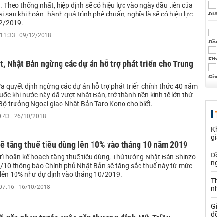
i. Theo thống nhất, hiệp định sẽ có hiệu lực vào ngày đầu tiên của
i sau khi hoàn thành quá trình phê chuẩn, nghĩa là sẽ có hiệu lực
2/2019.
11:33 | 09/12/2018
t, Nhật Bản ngừng các dự án hỗ trợ phát triển cho Trung
a quyết định ngừng các dự án hỗ trợ phát triển chính thức 40 năm
ốc khi nước này đã vượt Nhật Bản, trở thành nền kinh tế lớn thứ
, Bộ trưởng Ngoại giao Nhật Bản Taro Kono cho biết.
0:43 | 26/10/2018
Kh
gi
ẽ tăng thuế tiêu dùng lên 10% vào tháng 10 năm 2019
Đ
trì hoãn kế hoạch tăng thuế tiêu dùng, Thủ tướng Nhật Bản Shinzo
n
/10 thông báo Chính phủ Nhật Bản sẽ tăng sắc thuế này từ mức
 lên 10% như dự định vào tháng 10/2019.
Th
07:16 | 16/10/2018
n
G
đồ