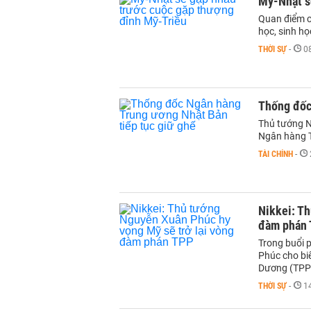
Mỹ-Nhật s
Quan điểm ch
học, sinh họ
THỜI SỰ
-
0
Thống đốc
Thủ tướng N
Ngân hàng 
TÀI CHÍNH
-
Nikkei: Th
đàm phán
Trong buổi 
Phúc cho biế
Dương (TPP)
THỜI SỰ
-
1