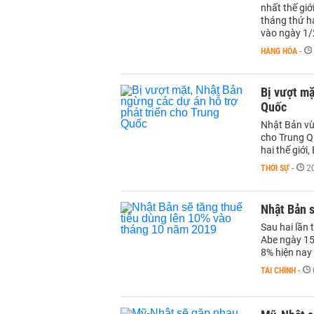
nhất thế giớ
tháng thứ ha
vào ngày 1/
HÀNG HÓA
-
Bị vượt mặ
Quốc
Nhật Bản vừ
cho Trung Qu
hai thế giới
THỜI SỰ
-
2
Nhật Bản s
Sau hai lần 
Abe ngày 15
8% hiện nay
TÀI CHÍNH
-