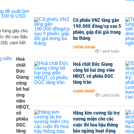
Cổ phiếu VNZ tăng gần
190.000 đồng/cp sau 5
 từng gây chú
phiên, gấp đôi giá trong
tốc độ cao Bắc
ba tháng
 USD, cam kết
CHỨNG KHOÁN
-
1 phút trước
Hoá
Hoá chất Đức Giang
chất
công bố hai ứng viên
Đức
HĐQT, cổ phiếu DGC
Giang
tăng trần
công
bố hai
DOANH NGHIỆP
-
ứng
1 phút trước
viên
HĐQT,
Hãng kim cương tài trợ
cổ
vương miện cho các
phiếu
cuộc thi hoa hậu thông
DGC
báo ngừng hoạt động
tăng