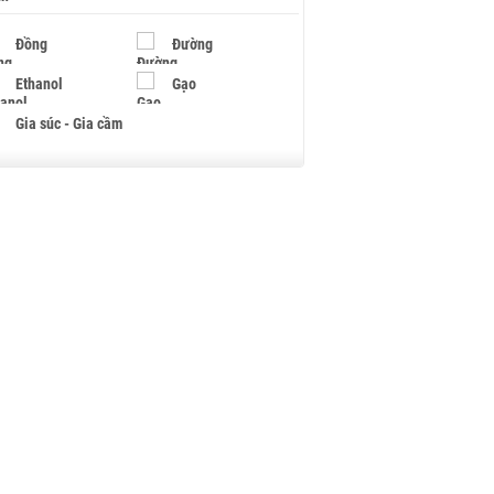
Đồng
Đường
Ethanol
Gạo
Gia súc - Gia cầm
Giấy
Gỗ
Hạt điều
Hồ tiêu - Hạt tiêu
Khí đốt
Kim loại khác
Mắc ca
Muối
Ngũ cốc
Nhựa - Hạt nhựa
Palladium
Phân bón