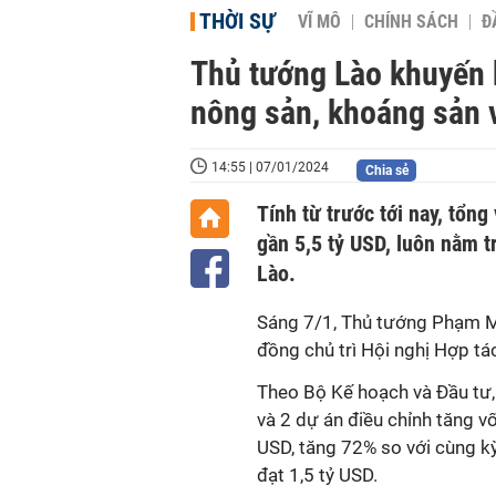
THỜI SỰ
VĨ MÔ
CHÍNH SÁCH
Đ
Thủ tướng Lào khuyến 
nông sản, khoáng sản 
14:55 | 07/01/2024
Chia sẻ
Tính từ trước tới nay, tổn
gần 5,5 tỷ USD, luôn nằm t
Lào.
Sáng 7/1, Thủ tướng Phạm M
đồng chủ trì Hội nghị Hợp tá
Theo Bộ Kế hoạch và Đầu tư
và 2 dự án điều chỉnh tăng v
USD, tăng 72% so với cùng 
đạt 1,5 tỷ USD.