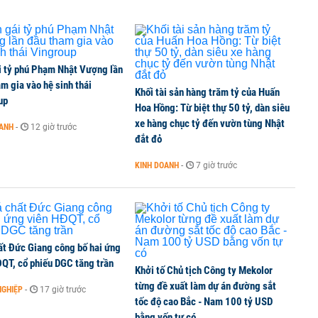
n an cư ‘chuẩn gu’ cho người trẻ
i tỷ phú Phạm Nhật Vượng lần
 gai' liên tiếp giải thế công ty con
m gia vào hệ sinh thái
Khối tài sản hàng trăm tỷ của Huấn
up
Hoa Hồng: Từ biệt thự 50 tỷ, dàn siêu
xe hàng chục tỷ đến vườn tùng Nhật
OANH
-
12 giờ trước
đắt đỏ
khoán: Cơ hội vươn tầm 'cá mập' hay cái bẫy thua lỗ?
KINH DOANH
-
7 giờ trước
ất Đức Giang công bố hai ứng
ĐQT, cổ phiếu DGC tăng trần
Khởi tố Chủ tịch Công ty Mekolor
từng đề xuất làm dự án đường sắt
NGHIỆP
-
17 giờ trước
tốc độ cao Bắc - Nam 100 tỷ USD
bằng vốn tự có