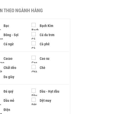
IN THEO NGÀNH HÀNG
Bạc
Bạch Kim
Bông - Sợi
Cá da trơn
Cá ngừ
Cà phê
Cacao
Cao su
Chất dẻo
Chè
Da giày
Đá quý
Dầu - Hạt dầu
Dầu mỏ
Dệt may
Điện