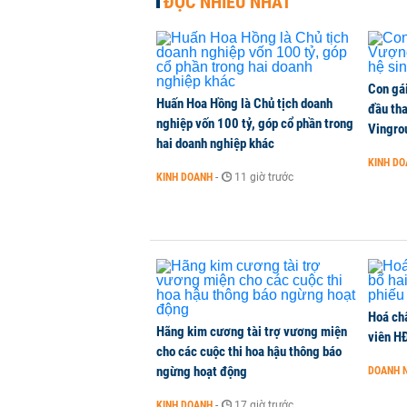
ĐỌC NHIỀU NHẤT
Sức hút Bcons NewSky - Không gia
CHUYỂN ĐỘNG THỊ TRƯỜNG
-
1 phút trước
Con gá
Huấn Hoa Hồng là Chủ tịch doanh
Chủ show 'Anh trai vượt ngàn chông
đầu tha
nghiệp vốn 100 tỷ, góp cổ phần trong
Vingro
KINH DOANH
-
1 phút trước
hai doanh nghiệp khác
KINH D
KINH DOANH
-
11 giờ trước
Trào lưu dùng AI giao dịch chứng 
QUỐC TẾ
-
1 phút trước
Hoá ch
Hãng kim cương tài trợ vương miện
viên H
cho các cuộc thi hoa hậu thông báo
ngừng hoạt động
DOANH 
KINH DOANH
-
17 giờ trước