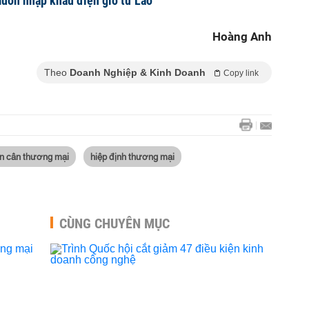
uốn nhập khẩu điện gió từ Lào
Hoàng Anh
Theo
Doanh Nghiệp & Kinh Doanh
Copy link
n cân thương mại
hiệp định thương mại
CÙNG CHUYÊN MỤC