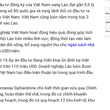
ầu tư đăng ký của Việt Nam sang Lào đạt gần 5,5 tỷ
trong số 80 quốc gia và vùng lãnh thổ có đầu tư ra
p Việt Nam. Việt Nam cũng luôn nằm trong top 3
ất vào Lào.
ghiệp Việt Nam hoạt động hiệu quả, đóng góp tích
 hội Lào trên nhiều lĩnh vực; đồng thời tạo việc làm
hiện đời sống, bổ sung nguồn thu cho
ngân sách nhà
u USD/năm.
ó 18 dự án đầu tư đang triển khai ổn định tại Việt
t trên 110 triệu USD. Doanh nghiệp Lào luôn được
ệt Nam tạo điều kiện thuận lợi trong quá trình đầu
Sonexay Siphandone cho biết thời gian vừa qua, Chính
g, hoàn thiện thể chế, trong đó có chính khuyến
uy hoạch, trong đó có quy hoạch 12 khu kinh tế, khu