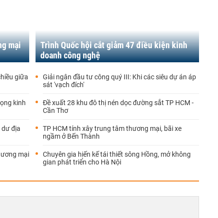
ng mại
Trình Quốc hội cắt giảm 47 điều kiện kinh
doanh công nghệ
chiều giữa
Giải ngân đầu tư công quý III: Khi các siêu dự án áp
sát 'vạch đích'
vọng kinh
Đề xuất 28 khu đô thị nén dọc đường sắt TP HCM -
Cần Thơ
 dư địa
TP HCM tính xây trung tâm thương mại, bãi xe
ngầm ở Bến Thành
 thương mại
Chuyên gia hiến kế tái thiết sông Hồng, mở không
gian phát triển cho Hà Nội