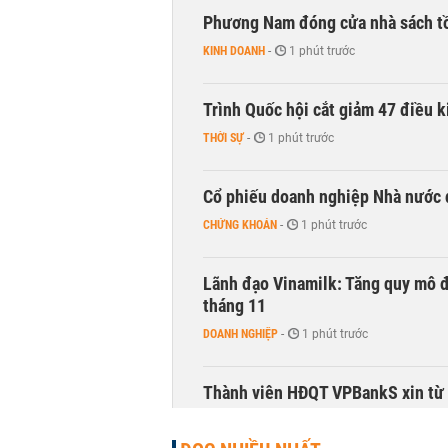
Phương Nam đóng cửa nhà sách t
KINH DOANH
-
1 phút trước
Trình Quốc hội cắt giảm 47 điều 
THỜI SỰ
-
1 phút trước
Cổ phiếu doanh nghiệp Nhà nước 
CHỨNG KHOÁN
-
1 phút trước
Lãnh đạo Vinamilk: Tăng quy mô đ
tháng 11
DOANH NGHIỆP
-
1 phút trước
Thành viên HĐQT VPBankS xin từ
CHỨNG KHOÁN
-
1 phút trước