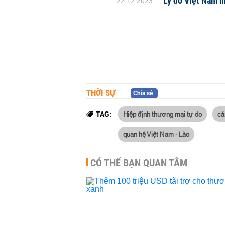
Lý do Việt Nam m
22-12-2023
THỜI SỰ
Chia sẻ
Hiệp định thương mại tự do
cá
TAG:
quan hệ Việt Nam - Lào
CÓ THỂ BẠN QUAN TÂM