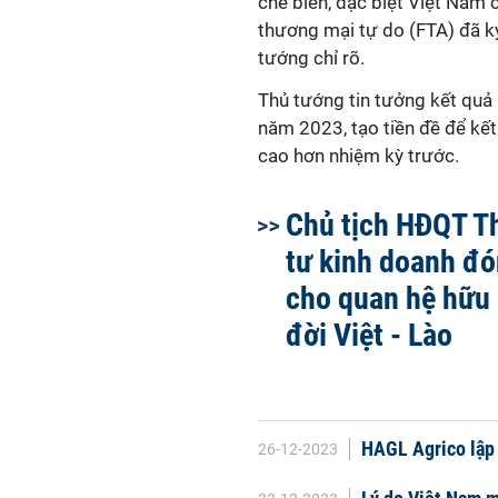
chế biến, đặc biệt Việt Nam 
thương mại tự do (FTA) đã ký
tướng chỉ rõ.
Thủ tướng tin tưởng kết quả
năm 2023, tạo tiền đề để k
cao hơn nhiệm kỳ trước.
Chủ tịch HĐQT T
tư kinh doanh đ
cho quan hệ hữu 
đời Việt - Lào
HAGL Agrico lập 
26-12-2023