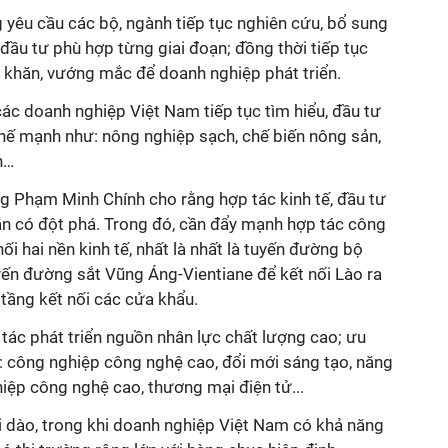
 yêu cầu các bộ, ngành tiếp tục nghiên cứu, bổ sung
đầu tư phù hợp từng giai đoạn; đồng thời tiếp tục
ó khăn, vướng mắc để doanh nghiệp phát triển.
 doanh nghiệp Việt Nam tiếp tục tìm hiểu, đầu tư
thế mạnh như: nông nghiệp sạch, chế biến nông sản,
h…
ớng Phạm Minh Chính cho rằng hợp tác kinh tế, đầu tư
cần có đột phá. Trong đó, cần đẩy mạnh hợp tác công
nối hai nền kinh tế, nhất là nhất là tuyến đường bộ
yến đường sắt Vũng Áng-Vientiane để kết nối Lào ra
 tầng kết nối các cửa khẩu.
 tác phát triển nguồn nhân lực chất lượng cao; ưu
ư: công nghiệp công nghệ cao, đổi mới sáng tạo, năng
iệp công nghệ cao, thương mại điện tử...
i dào, trong khi doanh nghiệp Việt Nam có khả năng