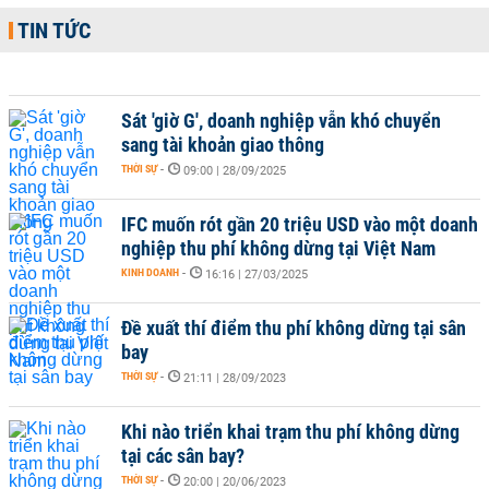
TIN TỨC
Sát 'giờ G', doanh nghiệp vẫn khó chuyển
sang tài khoản giao thông
THỜI SỰ
-
09:00 | 28/09/2025
IFC muốn rót gần 20 triệu USD vào một doanh
nghiệp thu phí không dừng tại Việt Nam
KINH DOANH
-
16:16 | 27/03/2025
Đề xuất thí điểm thu phí không dừng tại sân
bay
THỜI SỰ
-
21:11 | 28/09/2023
Khi nào triển khai trạm thu phí không dừng
tại các sân bay?
THỜI SỰ
-
20:00 | 20/06/2023