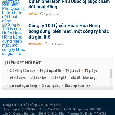
Dự án Sheraton Phú Quốc bị buộc chấm
dứt hoạt động
NHÀ ĐẤT
-
1 phút trước
Công ty 100 tỷ của Huấn Hoa Hồng
bỗng dưng ‘biến mất’, một công ty khác
đã giải thể
KINH DOANH
-
1 phút trước
LIÊN KẾT NỔI BẬT
Giá vàng hôm nay
Tỷ giá ngoại tệ
Tỷ giá usd
Tỷ giá yen
Tỷ giá euro
Giá heo hơi
Giá cà phê
Giá tiêu hôm nay
Lãi suất ngân hàng
Giá xăng dầu
Giá thép hôm nay
Giá sầu riêng
Giá thịt heo
Giá gạo
Giá cao su
Best Retail Brokers
Diễn đàn đầu tư Việt Nam 2026
Trang TTĐTTH của công ty VietNewsCorp
Giấy phép số 3323/GP-TTĐT do Sở VH&TT TP.HCM cấp ngày 20/3/2026
Lầu 5 - Compa Building - 293 Điện Biên Phủ - Phường Gia Định - TP.HCM