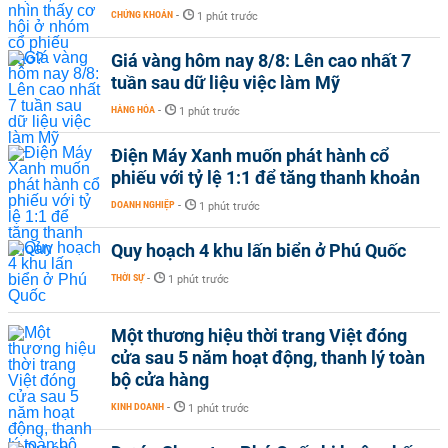
CHỨNG KHOÁN
-
1 phút trước
Giá vàng hôm nay 8/8: Lên cao nhất 7
tuần sau dữ liệu việc làm Mỹ
HÀNG HÓA
-
1 phút trước
Điện Máy Xanh muốn phát hành cổ
phiếu với tỷ lệ 1:1 để tăng thanh khoản
DOANH NGHIỆP
-
1 phút trước
Quy hoạch 4 khu lấn biển ở Phú Quốc
THỜI SỰ
-
1 phút trước
Một thương hiệu thời trang Việt đóng
cửa sau 5 năm hoạt động, thanh lý toàn
bộ cửa hàng
KINH DOANH
-
1 phút trước