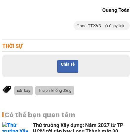
Quang Toàn
Theo
TTXVN
Copy link
THỜI SỰ
Chia sẻ
sân bay
Thu phí không dừng
Có thể bạn quan tâm
Thứ trưởng Xây dựng: Năm 2027 từ TP
HCM tới sân bay Long Thành mất 30