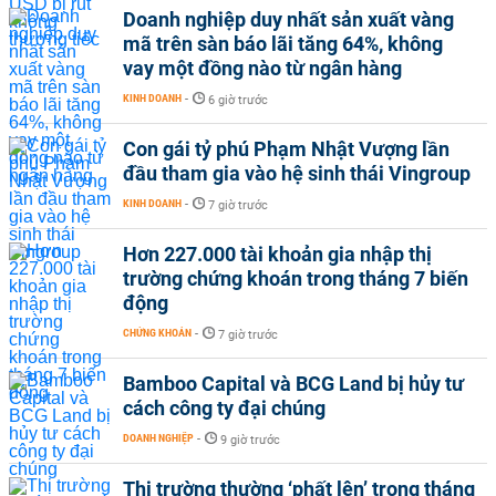
Doanh nghiệp duy nhất sản xuất vàng
mã trên sàn báo lãi tăng 64%, không
vay một đồng nào từ ngân hàng
KINH DOANH
-
6 giờ trước
Con gái tỷ phú Phạm Nhật Vượng lần
đầu tham gia vào hệ sinh thái Vingroup
KINH DOANH
-
7 giờ trước
Hơn 227.000 tài khoản gia nhập thị
trường chứng khoán trong tháng 7 biến
động
CHỨNG KHOÁN
-
7 giờ trước
Bamboo Capital và BCG Land bị hủy tư
cách công ty đại chúng
DOANH NGHIỆP
-
9 giờ trước
Thị trường thường ‘phất lên’ trong tháng