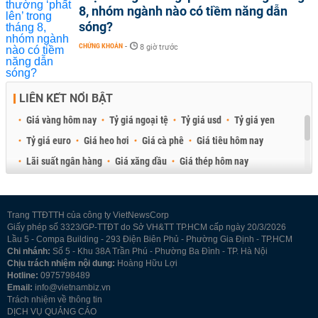
8, nhóm ngành nào có tiềm năng dẫn
sóng?
CHỨNG KHOÁN
-
8 giờ trước
LIÊN KẾT NỔI BẬT
Giá vàng hôm nay
Tỷ giá ngoại tệ
Tỷ giá usd
Tỷ giá yen
Tỷ giá euro
Giá heo hơi
Giá cà phê
Giá tiêu hôm nay
Lãi suất ngân hàng
Giá xăng dầu
Giá thép hôm nay
Giá sầu riêng
Giá thịt heo
Giá gạo
Giá cao su
Best Retail Brokers
Diễn đàn đầu tư Việt Nam 2026
Trang TTĐTTH của công ty VietNewsCorp
Giấy phép số 3323/GP-TTĐT do Sở VH&TT TP.HCM cấp ngày 20/3/2026
Lầu 5 - Compa Building - 293 Điện Biên Phủ - Phường Gia Định - TP.HCM
Chi nhánh:
Số 5 - Khu 38A Trần Phú - Phường Ba Đình - TP. Hà Nội
Chịu trách nhiệm nội dung:
Hoàng Hữu Lợi
Hotline:
0975798489
Email:
info@vietnambiz.vn
Trách nhiệm về thông tin
DỊCH VỤ QUẢNG CÁO