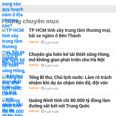
Cùng chuyên mục
TP HCM tính xây trung tâm thương mại,
bãi xe ngầm ở Bến Thành
THỜI SỰ
-
2 giờ trước
Chuyên gia hiến kế tái thiết sông Hồng,
mở không gian phát triển cho Hà Nội
THỜI SỰ
-
2 giờ trước
Tổng Bí thư, Chủ tịch nước: Làm rõ trách
nhiệm khi dự án chậm tiến độ, đội vốn
THỜI SỰ
-
4 giờ trước
Quảng Ninh tính chi 80.000 tỷ đồng làm
đường sắt kết nối Trung Quốc
THỜI SỰ
-
4 giờ trước