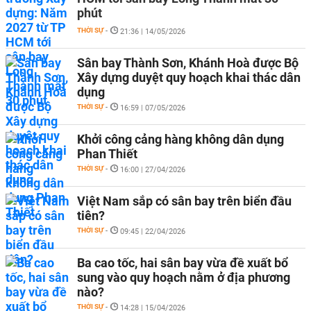
phút
THỜI SỰ
-
21:36 | 14/05/2026
Sân bay Thành Sơn, Khánh Hoà được Bộ
Xây dựng duyệt quy hoạch khai thác dân
dụng
THỜI SỰ
-
16:59 | 07/05/2026
Khởi công cảng hàng không dân dụng
Phan Thiết
THỜI SỰ
-
16:00 | 27/04/2026
Việt Nam sắp có sân bay trên biển đầu
tiên?
THỜI SỰ
-
09:45 | 22/04/2026
Ba cao tốc, hai sân bay vừa đề xuất bổ
sung vào quy hoạch nằm ở địa phương
nào?
THỜI SỰ
-
14:28 | 15/04/2026