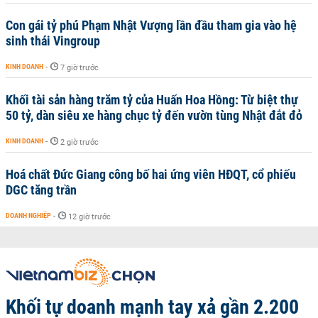
Con gái tỷ phú Phạm Nhật Vượng lần đầu tham gia vào hệ
sinh thái Vingroup
KINH DOANH
-
7 giờ trước
Khối tài sản hàng trăm tỷ của Huấn Hoa Hồng: Từ biệt thự
50 tỷ, dàn siêu xe hàng chục tỷ đến vườn tùng Nhật đắt đỏ
KINH DOANH
-
2 giờ trước
Hoá chất Đức Giang công bố hai ứng viên HĐQT, cổ phiếu
DGC tăng trần
DOANH NGHIỆP
-
12 giờ trước
Khối tự doanh mạnh tay xả gần 2.200