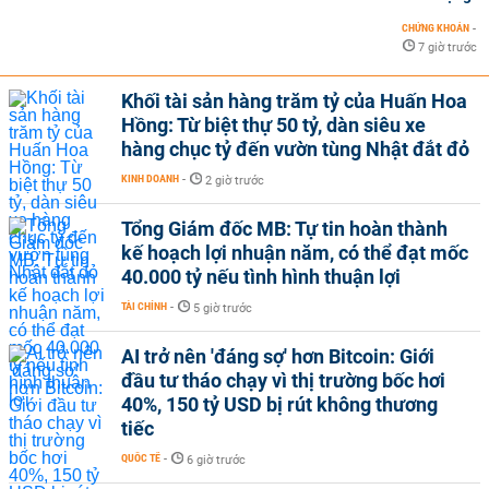
CHỨNG KHOÁN
-
7 giờ trước
Khối tài sản hàng trăm tỷ của Huấn Hoa
Hồng: Từ biệt thự 50 tỷ, dàn siêu xe
hàng chục tỷ đến vườn tùng Nhật đắt đỏ
KINH DOANH
-
2 giờ trước
Tổng Giám đốc MB: Tự tin hoàn thành
kế hoạch lợi nhuận năm, có thể đạt mốc
40.000 tỷ nếu tình hình thuận lợi
TÀI CHÍNH
-
5 giờ trước
AI trở nên 'đáng sợ' hơn Bitcoin: Giới
đầu tư tháo chạy vì thị trường bốc hơi
40%, 150 tỷ USD bị rút không thương
tiếc
QUỐC TẾ
-
6 giờ trước