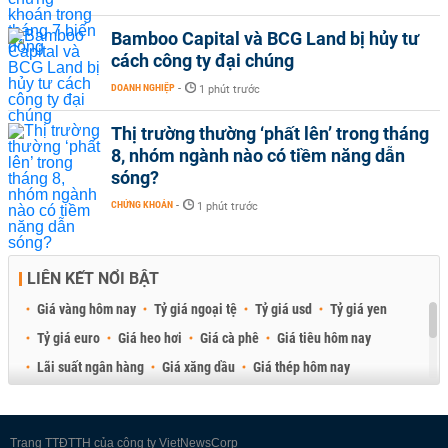
Bamboo Capital và BCG Land bị hủy tư
cách công ty đại chúng
DOANH NGHIỆP
-
1 phút trước
Thị trường thường ‘phất lên’ trong tháng
8, nhóm ngành nào có tiềm năng dẫn
sóng?
CHỨNG KHOÁN
-
1 phút trước
LIÊN KẾT NỔI BẬT
Giá vàng hôm nay
Tỷ giá ngoại tệ
Tỷ giá usd
Tỷ giá yen
Tỷ giá euro
Giá heo hơi
Giá cà phê
Giá tiêu hôm nay
Lãi suất ngân hàng
Giá xăng dầu
Giá thép hôm nay
Giá sầu riêng
Giá thịt heo
Giá gạo
Giá cao su
Best Retail Brokers
Diễn đàn đầu tư Việt Nam 2026
Trang TTĐTTH của công ty VietNewsCorp