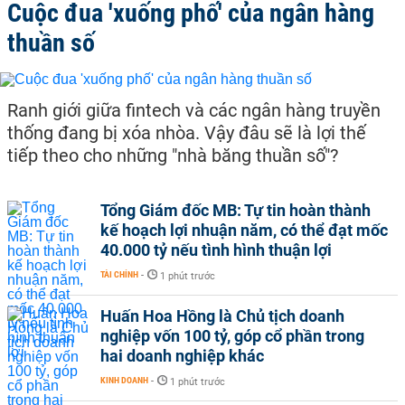
Cuộc đua 'xuống phố' của ngân hàng
thuần số
Ranh giới giữa fintech và các ngân hàng truyền
thống đang bị xóa nhòa. Vậy đâu sẽ là lợi thế
tiếp theo cho những "nhà băng thuần số"?
Tổng Giám đốc MB: Tự tin hoàn thành
kế hoạch lợi nhuận năm, có thể đạt mốc
40.000 tỷ nếu tình hình thuận lợi
TÀI CHÍNH
-
1 phút trước
Huấn Hoa Hồng là Chủ tịch doanh
nghiệp vốn 100 tỷ, góp cổ phần trong
hai doanh nghiệp khác
KINH DOANH
-
1 phút trước