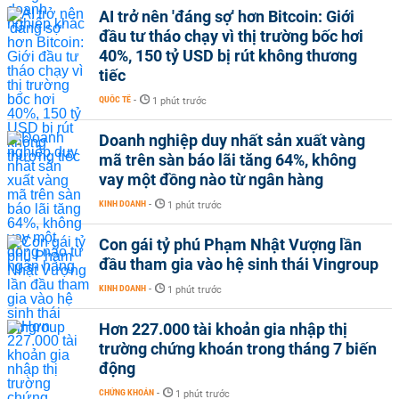
AI trở nên 'đáng sợ' hơn Bitcoin: Giới
đầu tư tháo chạy vì thị trường bốc hơi
40%, 150 tỷ USD bị rút không thương
tiếc
QUỐC TẾ
-
1 phút trước
Doanh nghiệp duy nhất sản xuất vàng
mã trên sàn báo lãi tăng 64%, không
vay một đồng nào từ ngân hàng
KINH DOANH
-
1 phút trước
Con gái tỷ phú Phạm Nhật Vượng lần
đầu tham gia vào hệ sinh thái Vingroup
KINH DOANH
-
1 phút trước
Hơn 227.000 tài khoản gia nhập thị
trường chứng khoán trong tháng 7 biến
động
CHỨNG KHOÁN
-
1 phút trước