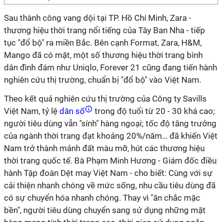
Sau thành công vang dội tại TP. Hồ Chí Minh, Zara -
thương hiệu thời trang nổi tiếng của Tây Ban Nha - tiếp
tục "đổ bộ" ra miền Bắc. Bên cạnh Format, Zara, H&M,
Mango đã có mặt, một số thương hiệu thời trang bình
dân đình đám như Uniqlo, Forever 21 cũng đang tiến hành
nghiên cứu thị trường, chuẩn bị "đổ bộ" vào Việt Nam.
Theo kết quả nghiên cứu thị trường của Công ty Savills
Việt Nam, tỷ lệ
dân số
trong độ tuổi từ 20 - 30 khá cao;
người tiêu dùng vẫn "sính" hàng ngoại; tốc độ tăng trưởng
của ngành thời trang đạt khoảng 20%/năm… đã khiến Việt
Nam trở thành mảnh đất màu mỡ, hút các thương hiệu
thời trang quốc tế. Bà Phạm Minh Hương - Giám đốc điều
hành Tập đoàn Dệt may Việt Nam - cho biết: Cùng với sự
cải thiện nhanh chóng về mức sống, nhu cầu tiêu dùng đã
có sự chuyển hóa nhanh chóng. Thay vì "ăn chắc mặc
bền", người tiêu dùng chuyển sang sử dụng những mặt