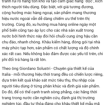
tránh rủi ro hàng tồn kho và tạo cảm giác hàng "độc", kích
thích người tiêu dùng. Đặc biệt, với giá tương đương,
cộng hưởng mác hàng ngoại, sản phẩm mang thương
hiệu nước ngoài vẫn dễ dàng chiếm ưu thế trên thị
trường. Cùng đó, xu hướng mua hàng online ngày một
phổ biến cũng tạo áp lực cho các nhà sản xuất trong
nước bởi hình thức này đòi hỏi chuỗi cung ứng hậu cần
chu đáo, nhanh chóng. Khâu kiểm hàng, đóng gói tại nhà
máy phức tạp hơn, sản phẩm có chất lượng và độ chính
xác rất cao. Nếu không bảo đảm được các yếu tố trên, chi
phí đổi trả hàng là rất lớn.
Theo ông Giordano Solustri - Chuyên gia thiết kế của
Italia - mỗi thương hiệu thời trang đều có chiến lược riêng,
dựa trên kết quả khảo sát mức tiêu thụ, thu nhập của
người tiêu dùng ở từng phân khúc và định giá sản phẩm.
Do đó, để có thể cạnh tranh sòng phẳng, các hãng thời
trang trong nước cần nghiên cứu, đánh giá thị trường
nghiêm túc, đầu tư thỏa đáng cho khâu thiết kế mẫu mã