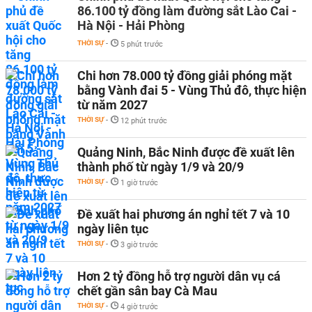
86.100 tỷ đồng làm đường sắt Lào Cai -
Hà Nội - Hải Phòng
THỜI SỰ
-
5 phút trước
Chi hơn 78.000 tỷ đồng giải phóng mặt
bằng Vành đai 5 - Vùng Thủ đô, thực hiện
từ năm 2027
THỜI SỰ
-
12 phút trước
Quảng Ninh, Bắc Ninh được đề xuất lên
thành phố từ ngày 1/9 và 20/9
THỜI SỰ
-
1 giờ trước
Đề xuất hai phương án nghỉ tết 7 và 10
ngày liên tục
THỜI SỰ
-
3 giờ trước
Hơn 2 tỷ đồng hỗ trợ người dân vụ cá
chết gần sân bay Cà Mau
THỜI SỰ
-
4 giờ trước