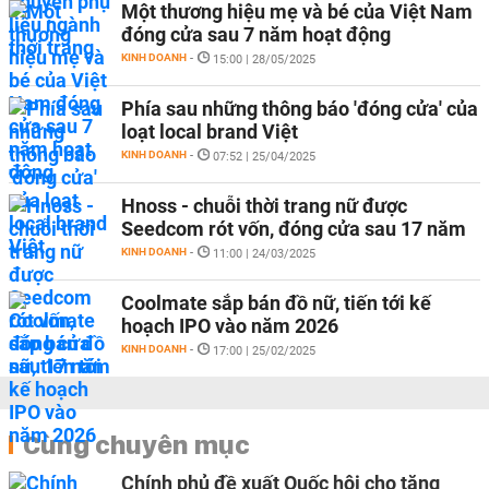
Một thương hiệu mẹ và bé của Việt Nam
đóng cửa sau 7 năm hoạt động
KINH DOANH
-
15:00 | 28/05/2025
Phía sau những thông báo 'đóng cửa' của
loạt local brand Việt
KINH DOANH
-
07:52 | 25/04/2025
Hnoss - chuỗi thời trang nữ được
Seedcom rót vốn, đóng cửa sau 17 năm
KINH DOANH
-
11:00 | 24/03/2025
Coolmate sắp bán đồ nữ, tiến tới kế
hoạch IPO vào năm 2026
KINH DOANH
-
17:00 | 25/02/2025
Cùng chuyên mục
Chính phủ đề xuất Quốc hội cho tăng