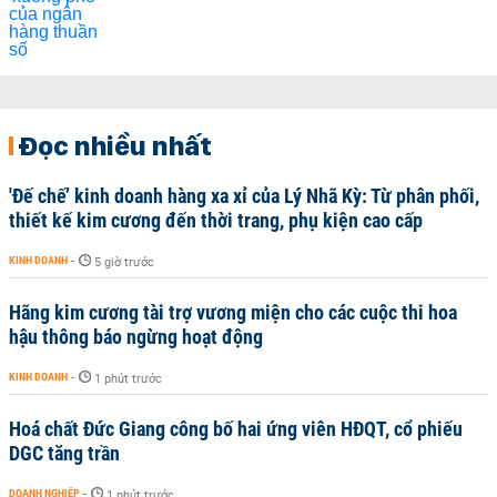
Đọc nhiều nhất
'Đế chế’ kinh doanh hàng xa xỉ của Lý Nhã Kỳ: Từ phân phối,
thiết kế kim cương đến thời trang, phụ kiện cao cấp
KINH DOANH
-
5 giờ trước
Hãng kim cương tài trợ vương miện cho các cuộc thi hoa
hậu thông báo ngừng hoạt động
KINH DOANH
-
1 phút trước
Hoá chất Đức Giang công bố hai ứng viên HĐQT, cổ phiếu
DGC tăng trần
DOANH NGHIỆP
-
1 phút trước