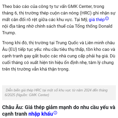
Theo báo cáo của công ty tư vấn GMK Center, trong
tháng 6, thị trường thép cuộn cán nóng (HRC) ghi nhận sự
mất cân đối rõ rệt giữa các khu vực. Tại Mỹ,
giá thép
nội địa tăng nhờ chính sách thuế của Tổng thống Donald
Trump.
Trong khi đó, thị trường tại Trung Quốc và Liên minh châu
Âu (EU) tiếp tục yếu: nhu cầu tiêu thụ thấp, tồn kho cao và
cạnh tranh gay gắt buộc các nhà cung cấp phải hạ giá. Dù
cuối tháng có xuất hiện tín hiệu ổn định nhẹ, tâm lý chung
trên thị trường vẫn khá thận trọng.
Diễn biến giá thép HRC tại một số khu vực từ năm 2024 đến tháng
6/2025 (Nguồn: GMK Center)
Châu Âu: Giá thép giảm mạnh do nhu cầu yếu và
cạnh tranh
nhập khẩu