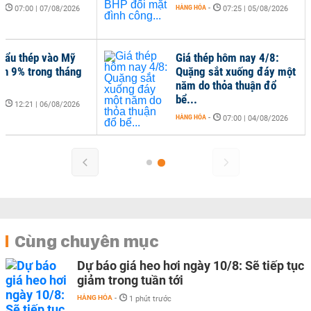
-
HÀNG HÓA
-
07:00 | 07/08/2026
07:25 | 05/08/2026
hẩu thép vào Mỹ
Giá thép hôm nay 4/8:
ần 9% trong tháng
Quặng sắt xuống đáy một
năm do thỏa thuận đổ
bể...
-
12:21 | 06/08/2026
HÀNG HÓA
-
07:00 | 04/08/2026
Cùng chuyên mục
Dự báo giá heo hơi ngày 10/8: Sẽ tiếp tục
giảm trong tuần tới
HÀNG HÓA
-
1 phút trước