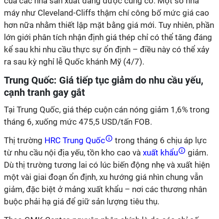
của các nhà sản xuất đang được củng cố. Một số nhà
máy như Cleveland-Cliffs thậm chí công bố mức giá cao
hơn nữa nhằm thiết lập mặt bằng giá mới. Tuy nhiên, phần
lớn giới phân tích nhận định giá thép chỉ có thể tăng đáng
kể sau khi nhu cầu thực sự ổn định – điều này có thể xảy
ra sau kỳ nghỉ lễ Quốc khánh Mỹ (4/7).
Trung Quốc: Giá tiếp tục giảm do nhu cầu yếu,
cạnh tranh gay gắt
Tại Trung Quốc, giá thép cuộn cán nóng giảm 1,6% trong
tháng 6, xuống mức 475,5 USD/tấn FOB.
Thị trường
HRC Trung Quốc
trong tháng 6 chịu áp lực
từ nhu cầu nội địa yếu, tồn kho cao và
xuất khẩu
giảm.
Dù thị trường tương lai có lúc biến động nhẹ và xuất hiện
một vài giai đoạn ổn định, xu hướng giá nhìn chung vẫn
giảm, đặc biệt ở mảng xuất khẩu – nơi các thương nhân
buộc phải hạ giá để giữ sản lượng tiêu thụ.