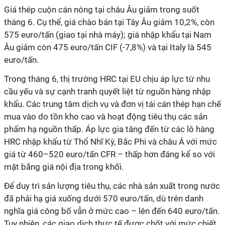
Giá thép cuộn cán nóng tại châu Âu giảm trong suốt
tháng 6. Cụ thể, giá chào bán tại Tây Âu giảm 10,2%, còn
575 euro/tấn (giao tại nhà máy); giá nhập khẩu tại Nam
Âu giảm còn 475 euro/tấn CIF (-7,8%) và tại Italy là 545
euro/tấn.
Trong tháng 6, thị trường HRC tại EU chịu áp lực từ nhu
cầu yếu và sự cạnh tranh quyết liệt từ nguồn hàng nhập
khẩu. Các trung tâm dịch vụ và đơn vị tái cán thép hạn chế
mua vào do tồn kho cao và hoạt động tiêu thụ các sản
phẩm hạ nguồn thấp. Áp lực gia tăng đến từ các lô hàng
HRC nhập khẩu từ Thổ Nhĩ Kỳ, Bắc Phi và châu Á với mức
giá từ 460–520 euro/tấn CFR – thấp hơn đáng kể so với
mặt bằng giá nội địa trong khối.
Để duy trì sản lượng tiêu thụ, các nhà sản xuất trong nước
đã phải hạ giá xuống dưới 570 euro/tấn, dù trên danh
nghĩa giá công bố vẫn ở mức cao – lên đến 640 euro/tấn.
Tuy nhiên, các giao dịch thực tế được chốt với mức chiết