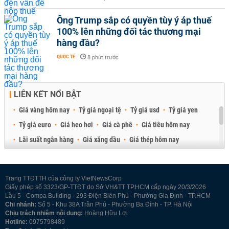
Ông Trump sắp có quyền tùy ý áp thuế
100% lên những đối tác thương mại
hàng đầu?
QUỐC TẾ
-
8 phút trước
LIÊN KẾT NỔI BẬT
Giá vàng hôm nay
Tỷ giá ngoại tệ
Tỷ giá usd
Tỷ giá yen
Tỷ giá euro
Giá heo hơi
Giá cà phê
Giá tiêu hôm nay
Lãi suất ngân hàng
Giá xăng dầu
Giá thép hôm nay
Giá sầu riêng
Giá thịt heo
Giá gạo
Giá cao su
Best Retail Brokers
Diễn đàn đầu tư Việt Nam 2026
Trang TTĐTTH của công ty VietNewsCorp
Giấy phép số 3323/GP-TTĐT do Sở VH&TT TP.HCM cấp ngày 20/3/2026
Lầu 5 - Compa Building - 293 Điện Biên Phủ - Phường Gia Định - TP.HCM
Chi nhánh:
Số 5 - Khu 38A Trần Phú - Phường Ba Đình - TP. Hà Nội
Chịu trách nhiệm nội dung:
Hoàng Hữu Lợi
Hotline:
0975798489