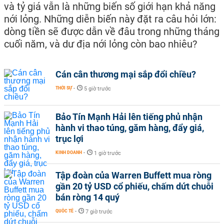
và tỷ giá vẫn là những biến số giới hạn khả năng
nới lỏng. Những diễn biến này đặt ra câu hỏi lớn:
dòng tiền sẽ được dẫn về đâu trong những tháng
cuối năm, và dư địa nới lỏng còn bao nhiêu?
Cán cân thương mại sắp đổi chiều?
THỜI SỰ
-
5 giờ trước
Bảo Tín Mạnh Hải lên tiếng phủ nhận
hành vi thao túng, găm hàng, đẩy giá,
trục lợi
KINH DOANH
-
1 giờ trước
Tập đoàn của Warren Buffett mua ròng
gần 20 tỷ USD cổ phiếu, chấm dứt chuỗi
bán ròng 14 quý
QUỐC TẾ
-
7 giờ trước