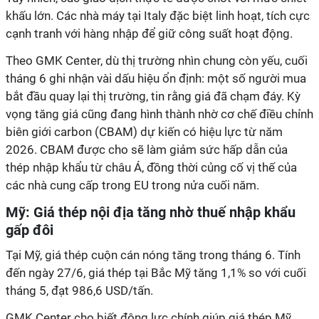
khấu lớn. Các nhà máy tại Italy đặc biệt linh hoạt, tích cực
cạnh tranh với hàng nhập để giữ công suất hoạt động.
Theo GMK Center, dù thị trường nhìn chung còn yếu, cuối
tháng 6 ghi nhận vài dấu hiệu ổn định: một số người mua
bắt đầu quay lại thị trường, tin rằng giá đã chạm đáy. Kỳ
vọng tăng giá cũng đang hình thành nhờ cơ chế điều chỉnh
biên giới carbon (CBAM) dự kiến có hiệu lực từ năm
2026. CBAM được cho sẽ làm giảm sức hấp dẫn của
thép nhập khẩu từ châu Á, đồng thời củng cố vị thế của
các nhà cung cấp trong EU trong nửa cuối năm.
Mỹ: Giá thép nội địa tăng nhờ thuế nhập khẩu
gấp đôi
Tại Mỹ, giá thép cuộn cán nóng tăng trong tháng 6. Tính
đến ngày 27/6, giá thép tại Bắc Mỹ tăng 1,1% so với cuối
tháng 5, đạt 986,6 USD/tấn.
GMK Center cho biết động lực chính giúp giá thép Mỹ