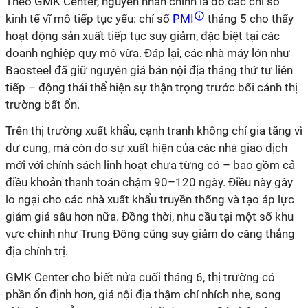
Theo GMK Center, nguyên nhân chính là do các chỉ số
kinh tế vĩ mô tiếp tục yếu: chỉ số
PMI
tháng 5 cho thấy
hoạt động sản xuất tiếp tục suy giảm, đặc biệt tại các
doanh nghiệp quy mô vừa. Đáp lại, các nhà máy lớn như
Baosteel đã giữ nguyên giá bán nội địa tháng thứ tư liên
tiếp – động thái thể hiện sự thận trọng trước bối cảnh thị
trường bất ổn.
Trên thị trường xuất khẩu, cạnh tranh không chỉ gia tăng vì
dư cung, mà còn do sự xuất hiện của các nhà giao dịch
mới với chính sách linh hoạt chưa từng có – bao gồm cả
điều khoản thanh toán chậm 90–120 ngày. Điều này gây
lo ngại cho các nhà xuất khẩu truyền thống và tạo áp lực
giảm giá sâu hơn nữa. Đồng thời, nhu cầu tại một số khu
vực chính như Trung Đông cũng suy giảm do căng thẳng
địa chính trị.
GMK Center cho biết nửa cuối tháng 6, thị trường có
phần ổn định hơn, giá nội địa thậm chí nhích nhẹ, song