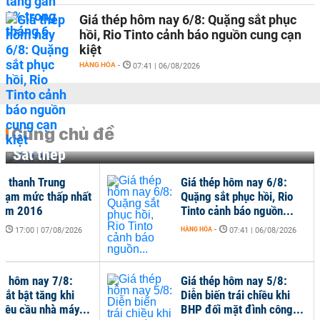
Giá thép hôm nay 6/8: Quặng sắt phục
hồi, Rio Tinto cảnh báo nguồn cung cạn
kiệt
HÀNG HÓA
-
07:41 | 06/08/2026
Cùng chủ đề
Sắt thép
ép thanh Trung
Giá thép hôm nay 6/8:
hạm mức thấp nhất
Quặng sắt phục hồi, Rio
năm 2016
Tinto cảnh báo nguồn...
-
HÀNG HÓA
-
17:00 | 07/08/2026
07:41 | 06/08/2026
ép hôm nay 7/8:
Giá thép hôm nay 5/8:
sắt bật tăng khi
Diễn biến trái chiều khi
êu cầu nhà máy...
BHP đối mặt đình công...