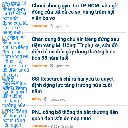
Chuỗi phòng gym tại TP HCM bất ngờ
đóng cửa tất cả cơ sở, hàng trăm hội
viên bơ vơ
KINH DOANH
-
8 giờ trước
Chân dung ông chủ kín tiếng đứng sau
tiệm vàng Mi Hồng: Từ phụ xe, sửa đồ
điện tử cũ đến gây dựng thương hiệu
hơn 35 năm tuổi
KINH DOANH
-
3 giờ trước
SSI Research chỉ ra hai yếu tố quyết
định động lực tăng trưởng nửa cuối
năm
THỜI SỰ
-
1 phút trước
PNJ công bố thông tin bất thường liên
quan đến vấn đề nộp thuế
KINH DOANH
-
20 phút trước