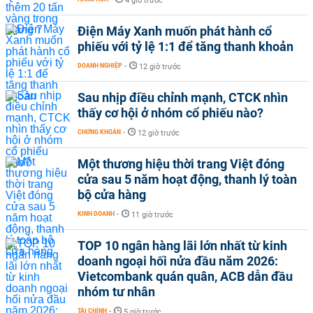
4 giờ trước
Điện Máy Xanh muốn phát hành cổ
phiếu với tỷ lệ 1:1 để tăng thanh khoản
DOANH NGHIỆP
-
12 giờ trước
Sau nhịp điều chỉnh mạnh, CTCK nhìn
thấy cơ hội ở nhóm cổ phiếu nào?
CHỨNG KHOÁN
-
12 giờ trước
Một thương hiệu thời trang Việt đóng
cửa sau 5 năm hoạt động, thanh lý toàn
bộ cửa hàng
KINH DOANH
-
11 giờ trước
TOP 10 ngân hàng lãi lớn nhất từ kinh
doanh ngoại hối nửa đầu năm 2026:
Vietcombank quán quân, ACB dẫn đầu
nhóm tư nhân
TÀI CHÍNH
-
5 giờ trước