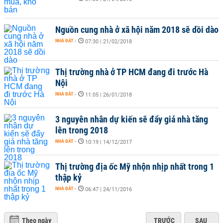
Nguồn cung nhà ở xã hội năm 2018 sẽ dồi dào
NHÀ ĐẤT
-
07:30 | 21/02/2018
Thị trường nhà ở TP HCM đang đi trước Hà
Nội
NHÀ ĐẤT
-
11:05 | 26/01/2018
3 nguyên nhân dự kiến sẽ đẩy giá nhà tăng
lên trong 2018
NHÀ ĐẤT
-
10:19 | 14/12/2017
Thị trường địa ốc Mỹ nhộn nhịp nhất trong 1
thập kỷ
NHÀ ĐẤT
-
06:47 | 24/11/2016
Theo ngày
TRƯỚC
SAU