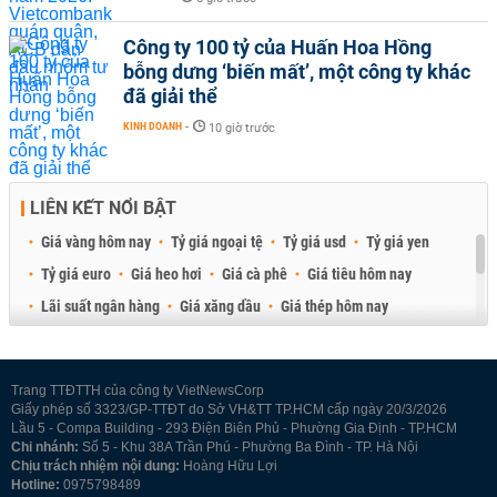
Công ty 100 tỷ của Huấn Hoa Hồng
bỗng dưng ‘biến mất’, một công ty khác
đã giải thể
KINH DOANH
-
10 giờ trước
LIÊN KẾT NỔI BẬT
Giá vàng hôm nay
Tỷ giá ngoại tệ
Tỷ giá usd
Tỷ giá yen
Tỷ giá euro
Giá heo hơi
Giá cà phê
Giá tiêu hôm nay
Lãi suất ngân hàng
Giá xăng dầu
Giá thép hôm nay
Giá sầu riêng
Giá thịt heo
Giá gạo
Giá cao su
Best Retail Brokers
Diễn đàn đầu tư Việt Nam 2026
Trang TTĐTTH của công ty VietNewsCorp
Giấy phép số 3323/GP-TTĐT do Sở VH&TT TP.HCM cấp ngày 20/3/2026
Lầu 5 - Compa Building - 293 Điện Biên Phủ - Phường Gia Định - TP.HCM
Chi nhánh:
Số 5 - Khu 38A Trần Phú - Phường Ba Đình - TP. Hà Nội
Chịu trách nhiệm nội dung:
Hoàng Hữu Lợi
Hotline:
0975798489