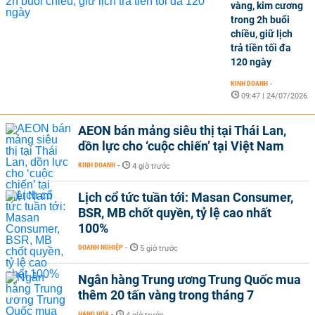
vàng, kim cương
trong 2h buổi
chiều, giữ lịch
trả tiền tối đa
120 ngày
KINH DOANH
-
09:47 | 24/07/2026
AEON bán mảng siêu thị tại Thái Lan,
dồn lực cho ‘cuộc chiến’ tại Việt Nam
KINH DOANH
-
4 giờ trước
Lịch cổ tức tuần tới: Masan Consumer,
BSR, MB chốt quyền, tỷ lệ cao nhất
100%
DOANH NGHIỆP
-
5 giờ trước
Ngân hàng Trung ương Trung Quốc mua
thêm 20 tấn vàng trong tháng 7
HÀNG HÓA
-