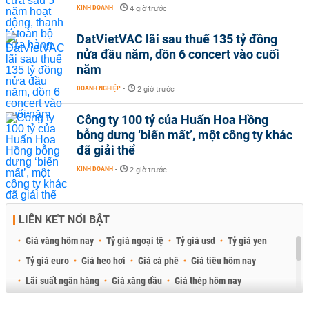
KINH DOANH
-
4 giờ trước
DatVietVAC lãi sau thuế 135 tỷ đồng
nửa đầu năm, dồn 6 concert vào cuối
năm
DOANH NGHIỆP
-
2 giờ trước
Công ty 100 tỷ của Huấn Hoa Hồng
bỗng dưng ‘biến mất’, một công ty khác
đã giải thể
KINH DOANH
-
2 giờ trước
LIÊN KẾT NỔI BẬT
Giá vàng hôm nay
Tỷ giá ngoại tệ
Tỷ giá usd
Tỷ giá yen
Tỷ giá euro
Giá heo hơi
Giá cà phê
Giá tiêu hôm nay
Lãi suất ngân hàng
Giá xăng dầu
Giá thép hôm nay
Giá sầu riêng
Giá thịt heo
Giá gạo
Giá cao su