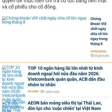
quyền để thực hiện chi trả cổ tức bằng tiền mặt
và cổ phiếu cho cổ đông.
Chứng
khoán VIX
chốt ngày
chia cổ tức
ngay trong
tháng 8
CHỨNG KHOÁN
-
20 giờ trước
TOP 10 ngân hàng lãi lớn nhất từ kinh
doanh ngoại hối nửa đầu năm 2026:
Vietcombank quán quân, ACB dẫn đầu
nhóm tư nhân
TÀI CHÍNH
-
1 phút trước
AEON bán mảng siêu thị tại Thái Lan,
dồn lực cho ‘cuộc chiến’ tại Việt Nam