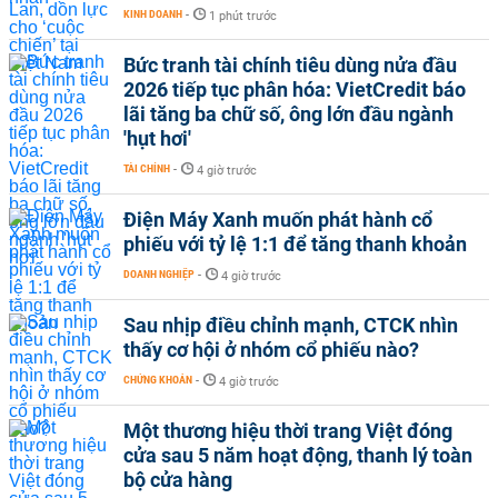
KINH DOANH
-
1 phút trước
Bức tranh tài chính tiêu dùng nửa đầu
2026 tiếp tục phân hóa: VietCredit báo
lãi tăng ba chữ số, ông lớn đầu ngành
'hụt hơi'
TÀI CHÍNH
-
4 giờ trước
Điện Máy Xanh muốn phát hành cổ
phiếu với tỷ lệ 1:1 để tăng thanh khoản
DOANH NGHIỆP
-
4 giờ trước
Sau nhịp điều chỉnh mạnh, CTCK nhìn
thấy cơ hội ở nhóm cổ phiếu nào?
CHỨNG KHOÁN
-
4 giờ trước
Một thương hiệu thời trang Việt đóng
cửa sau 5 năm hoạt động, thanh lý toàn
bộ cửa hàng