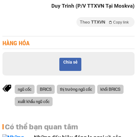
Duy Trinh (P/V TTXVN Tại Moskva)
Theo
TTXVN
Copy link
HÀNG HÓA
Chia sẻ
ngũ cốc
BRICS
thị trường ngũ cốc
khối BRICS
xuất khẩu ngũ cốc
Có thể bạn quan tâm