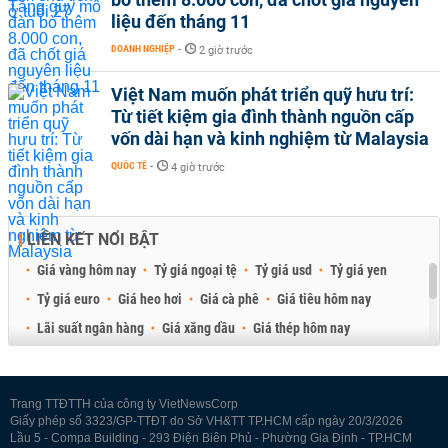
liệu đến tháng 11
DOANH NGHIỆP
-
2 giờ trước
Việt Nam muốn phát triển quỹ hưu trí:
Từ tiết kiệm gia đình thành nguồn cấp
vốn dài hạn và kinh nghiệm từ Malaysia
QUỐC TẾ
-
4 giờ trước
LIÊN KẾT NỔI BẬT
Giá vàng hôm nay
Tỷ giá ngoại tệ
Tỷ giá usd
Tỷ giá yen
Tỷ giá euro
Giá heo hơi
Giá cà phê
Giá tiêu hôm nay
Lãi suất ngân hàng
Giá xăng dầu
Giá thép hôm nay
Giá sầu riêng
Giá thịt heo
Giá gạo
Giá cao su
Best Retail Brokers
Diễn đàn đầu tư Việt Nam 2026
Trang TTĐTTH của công ty VietNewsCorp
Giấy phép số 3323/GP-TTĐT do Sở VH&TT TP.HCM cấp ngày 20/3/2026
Lầu 5 - Compa Building - 293 Điện Biên Phủ - Phường Gia Định - TP.HCM