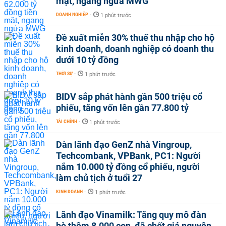
mặt, ngang ngửa MWG
DOANH NGHIỆP
-
1 phút trước
Đề xuất miễn 30% thuế thu nhập cho hộ
kinh doanh, doanh nghiệp có doanh thu
dưới 10 tỷ đồng
THỜI SỰ
-
1 phút trước
BIDV sắp phát hành gần 500 triệu cổ
phiếu, tăng vốn lên gần 77.800 tỷ
TÀI CHÍNH
-
1 phút trước
Dàn lãnh đạo GenZ nhà Vingroup,
Techcombank, VPBank, PC1: Người
nắm 10.000 tỷ đồng cổ phiếu, người
làm chủ tịch ở tuổi 27
KINH DOANH
-
1 phút trước
Lãnh đạo Vinamilk: Tăng quy mô đàn
bò thêm 8.000 con, đã chốt giá nguyên