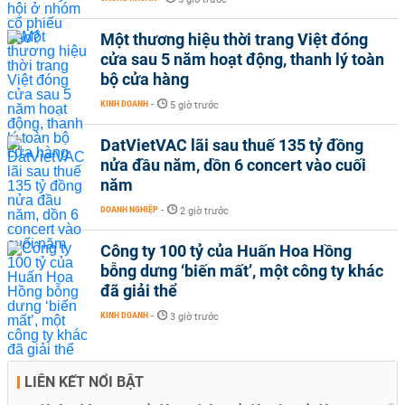
Một thương hiệu thời trang Việt đóng
cửa sau 5 năm hoạt động, thanh lý toàn
bộ cửa hàng
KINH DOANH
-
5 giờ trước
DatVietVAC lãi sau thuế 135 tỷ đồng
nửa đầu năm, dồn 6 concert vào cuối
năm
DOANH NGHIỆP
-
2 giờ trước
Công ty 100 tỷ của Huấn Hoa Hồng
bỗng dưng ‘biến mất’, một công ty khác
đã giải thể
KINH DOANH
-
3 giờ trước
LIÊN KẾT NỔI BẬT