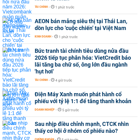
TÀI CHÍNH
-
1 phút trước
AEON bán mảng siêu thị tại Thái Lan,
dồn lực cho ‘cuộc chiến’ tại Việt Nam
KINH DOANH
-
1 phút trước
Bức tranh tài chính tiêu dùng nửa đầu
2026 tiếp tục phân hóa: VietCredit báo
lãi tăng ba chữ số, ông lớn đầu ngành
'hụt hơi'
TÀI CHÍNH
-
4 giờ trước
Điện Máy Xanh muốn phát hành cổ
phiếu với tỷ lệ 1:1 để tăng thanh khoản
DOANH NGHIỆP
-
5 giờ trước
Sau nhịp điều chỉnh mạnh, CTCK nhìn
thấy cơ hội ở nhóm cổ phiếu nào?
CHỨNG KHOÁN
-
5 giờ trước