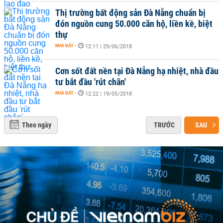
Thị trường bất động sản Đà Nẵng chuẩn bị
đón nguồn cung 50.000 căn hộ, liền kề, biệt
thự
NHÀ ĐẤT
-
12:11 | 29/06/2018
Cơn sốt đất nền tại Đà Nẵng hạ nhiệt, nhà đầu
tư bắt đầu 'rút chân'
NHÀ ĐẤT
-
12:22 | 19/05/2018
Theo ngày
TRƯỚC
SAU