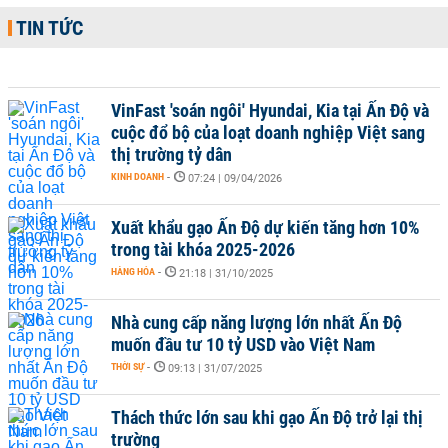
TIN TỨC
VinFast 'soán ngôi' Hyundai, Kia tại Ấn Độ và
cuộc đổ bộ của loạt doanh nghiệp Việt sang
thị trường tỷ dân
KINH DOANH
-
07:24 | 09/04/2026
Xuất khẩu gạo Ấn Độ dự kiến tăng hơn 10%
trong tài khóa 2025-2026
HÀNG HÓA
-
21:18 | 31/10/2025
Nhà cung cấp năng lượng lớn nhất Ấn Độ
muốn đầu tư 10 tỷ USD vào Việt Nam
THỜI SỰ
-
09:13 | 31/07/2025
Thách thức lớn sau khi gạo Ấn Độ trở lại thị
trường