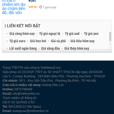
vốn
THỜI SỰ
-
7 giờ trước
LIÊN KẾT NỔI BẬT
Giá vàng hôm nay
Tỷ giá ngoại tệ
Tỷ giá usd
Tỷ giá yen
Tỷ giá euro
Giá heo hơi
Giá cà phê
Giá tiêu hôm nay
Lãi suất ngân hàng
Giá xăng dầu
Giá thép hôm nay
Giá sầu riêng
Giá thịt heo
Giá gạo
Giá cao su
Best Retail Brokers
Diễn đàn đầu tư Việt Nam 2026
Trang TTĐTTH của công ty VietNewsCorp
Giấy phép số 3323/GP-TTĐT do Sở VH&TT TP.HCM cấp ngày 20/3/2026
Lầu 5 - Compa Building - 293 Điện Biên Phủ - Phường Gia Định - TP.HCM
Chi nhánh:
Số 5 - Khu 38A Trần Phú - Phường Ba Đình - TP. Hà Nội
Chịu trách nhiệm nội dung:
Hoàng Hữu Lợi
Hotline:
0975798489
Email:
info@vietnambiz.vn
Trách nhiệm về thông tin
DỊCH VỤ QUẢNG CÁO
Tel:
0931589222 (Ms Ngọc)
Email:
quangcao@vietnambiz.vn