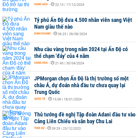
HÀNG HÓA
-
22:15 | 17/12/2024
Tỷ phú Ấn Độ đưa 4.500 nhân viên sang Việt
Nam giàu thế nào
KINH DOANH
-
06:23 | 28/08/2024
Nhu cầu vàng trong năm 2024 tại Ấn Độ có
thể chạm 'đáy' của 4 năm
HÀNG HÓA
-
21:45 | 30/04/2024
JPMorgan chọn Ấn Độ là thị trường số một
châu Á, dự đoán nhà đầu tư chưa quay lại
Trung Quốc
QUỐC TẾ
-
15:08 | 18/01/2024
Thủ tướng đề nghị Tập đoàn Adani đầu tư vào
Cảng Liên Chiểu và sân bay Chu Lai
THỜI SỰ
-
09:29 | 23/12/2023