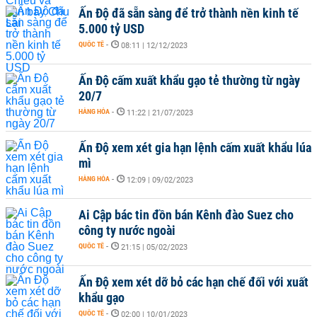
Ấn Độ đã sẵn sàng để trở thành nền kinh tế
5.000 tỷ USD
QUỐC TẾ
-
08:11 | 12/12/2023
Ấn Độ cấm xuất khẩu gạo tẻ thường từ ngày
20/7
HÀNG HÓA
-
11:22 | 21/07/2023
Ấn Độ xem xét gia hạn lệnh cấm xuất khẩu lúa
mì
HÀNG HÓA
-
12:09 | 09/02/2023
Ai Cập bác tin đồn bán Kênh đào Suez cho
công ty nước ngoài
QUỐC TẾ
-
21:15 | 05/02/2023
Ấn Độ xem xét dỡ bỏ các hạn chế đối với xuất
khẩu gạo
QUỐC TẾ
-
02:00 | 10/01/2023