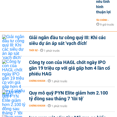
nếu tình
hình
thuận lợi
TÀI CHÍNH
-
9 giờ trước
Giải ngân đầu tư công quý III: Khi các
siêu dự án áp sát 'vạch đích'
THỜI SỰ
-
1 phút trước
Công ty con của HAGL chốt ngày IPO
gần 19 triệu cp với giá gấp hơn 4 lần cổ
phiếu HAG
CHỨNG KHOÁN
-
1 phút trước
Quy mô quỹ PYN Elite giảm hơn 2.100
tỷ đồng sau tháng 7 ‘tồi tệ’
CHỨNG KHOÁN
-
1 phút trước