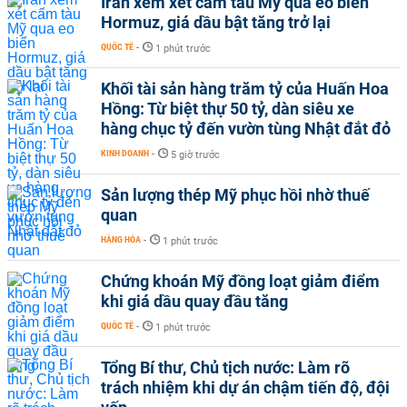
Iran xem xét cấm tàu Mỹ qua eo biển
Hormuz, giá dầu bật tăng trở lại
QUỐC TẾ
-
1 phút trước
Khối tài sản hàng trăm tỷ của Huấn Hoa
Hồng: Từ biệt thự 50 tỷ, dàn siêu xe
hàng chục tỷ đến vườn tùng Nhật đắt đỏ
KINH DOANH
-
5 giờ trước
Sản lượng thép Mỹ phục hồi nhờ thuế
quan
HÀNG HÓA
-
1 phút trước
Chứng khoán Mỹ đồng loạt giảm điểm
khi giá dầu quay đầu tăng
QUỐC TẾ
-
1 phút trước
Tổng Bí thư, Chủ tịch nước: Làm rõ
trách nhiệm khi dự án chậm tiến độ, đội