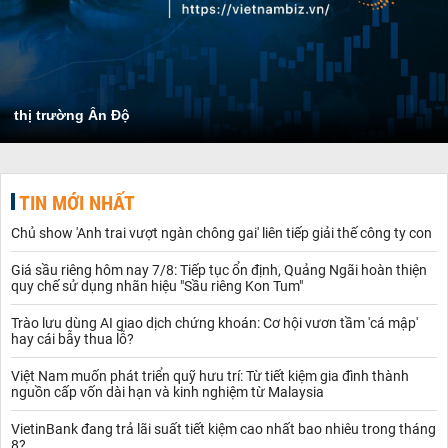
thị trường Ấn Độ
TIN MỚI NHẤT
Chủ show 'Anh trai vượt ngàn chông gai' liên tiếp giải thế công ty con
Giá sầu riêng hôm nay 7/8: Tiếp tục ổn định, Quảng Ngãi hoàn thiện
quy chế sử dụng nhãn hiệu "Sầu riêng Kon Tum"
Trào lưu dùng AI giao dịch chứng khoán: Cơ hội vươn tầm 'cá mập'
hay cái bẫy thua lỗ?
Việt Nam muốn phát triển quỹ hưu trí: Từ tiết kiệm gia đình thành
nguồn cấp vốn dài hạn và kinh nghiệm từ Malaysia
VietinBank đang trả lãi suất tiết kiệm cao nhất bao nhiêu trong tháng
8?