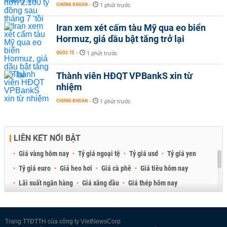
CHỨNG KHOÁN
-
1 phút trước
Iran xem xét cấm tàu Mỹ qua eo biển
Hormuz, giá dầu bật tăng trở lại
QUỐC TẾ
-
1 phút trước
Thành viên HĐQT VPBankS xin từ
nhiệm
CHỨNG KHOÁN
-
1 phút trước
LIÊN KẾT NỔI BẬT
Giá vàng hôm nay
Tỷ giá ngoại tệ
Tỷ giá usd
Tỷ giá yen
Tỷ giá euro
Giá heo hơi
Giá cà phê
Giá tiêu hôm nay
Lãi suất ngân hàng
Giá xăng dầu
Giá thép hôm nay
Giá sầu riêng
Giá thịt heo
Giá gạo
Giá cao su
Best Retail Brokers
Diễn đàn đầu tư Việt Nam 2026
Trang TTĐTTH của công ty VietNewsCorp