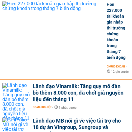
Hơn
227.000
tài khoản
gia nhập
thị trường
chứng
khoán
trong
tháng 7
biến động
CHỨNG KHOÁN
-
12 giờ trước
Lãnh đạo Vinamilk: Tăng quy mô đàn
bò thêm 8.000 con, đã chốt giá nguyên
liệu đến tháng 11
DOANH NGHIỆP
-
1 phút trước
Lãnh đạo MB nói gì về việc tài trợ cho
18 dự án Vingroup, Sungroup và