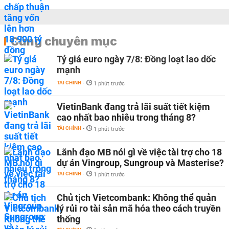
Cùng chuyên mục
Tỷ giá euro ngày 7/8: Đồng loạt lao dốc
mạnh
TÀI CHÍNH
-
1 phút trước
VietinBank đang trả lãi suất tiết kiệm
cao nhất bao nhiêu trong tháng 8?
TÀI CHÍNH
-
1 phút trước
Lãnh đạo MB nói gì về việc tài trợ cho 18
dự án Vingroup, Sungroup và Masterise?
TÀI CHÍNH
-
1 phút trước
Chủ tịch Vietcombank: Không thể quản
lý rủi ro tài sản mã hóa theo cách truyền
thống