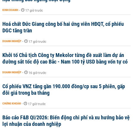
KINH DOANH
-
17 giờ trước
Hoá chất Đức Giang công bố hai ứng viên HĐQT, cổ phiếu
DGC tăng trần
DOANH NGHIỆP
-
17 giờ trước
Khởi tố Chủ tịch Công ty Mekolor từng đề xuất làm dự án
đường sắt tốc độ cao Bắc - Nam 100 tỷ USD bằng vốn tự có
DOANH NGHIỆP
-
16 giờ trước
Cổ phiếu VNZ tăng gần 190.000 đồng/cp sau 5 phiên, gấp
đôi giá trong ba tháng
CHỨNG KHOÁN
-
17 giờ trước
Báo cáo F&B QI/2026: Biến động chi phí và xu hướng bảo vệ
lợi nhuận của doanh nghiệp