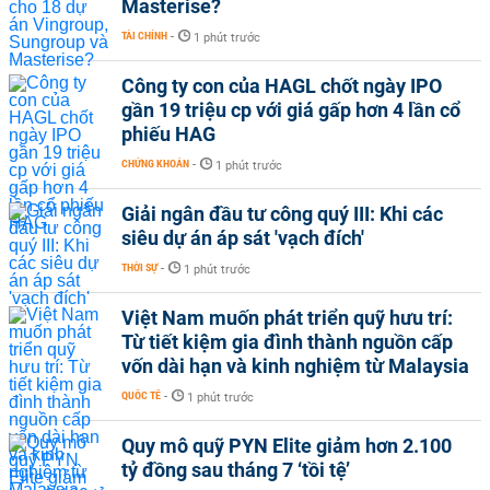
Masterise?
TÀI CHÍNH
-
1 phút trước
Công ty con của HAGL chốt ngày IPO
gần 19 triệu cp với giá gấp hơn 4 lần cổ
phiếu HAG
CHỨNG KHOÁN
-
1 phút trước
Giải ngân đầu tư công quý III: Khi các
siêu dự án áp sát 'vạch đích'
THỜI SỰ
-
1 phút trước
Việt Nam muốn phát triển quỹ hưu trí:
Từ tiết kiệm gia đình thành nguồn cấp
vốn dài hạn và kinh nghiệm từ Malaysia
QUỐC TẾ
-
1 phút trước
Quy mô quỹ PYN Elite giảm hơn 2.100
tỷ đồng sau tháng 7 ‘tồi tệ’