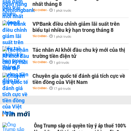
nhất tháng 8
TÀI CHÍNH
-
1 phút trước
VPBank điều chỉnh giảm lãi suất trên
biểu tại nhiều kỳ hạn trong tháng 8
TÀI CHÍNH
-
1 phút trước
Tác nhân AI khởi đầu chu kỳ mới của thị
trường tiền điện tử
TÀI CHÍNH
-
1 giờ trước
Chuyên gia quốc tế đánh giá tích cực về
tiền đồng của Việt Nam
TÀI CHÍNH
-
17 giờ trước
Tin mới
Ông Trump sắp có quyền tùy ý áp thuế 100%