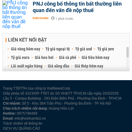
PNJ công bố thông tin bất thường liên
quan đến vấn đề nộp thuế
KINH DOANH
-
1 phút trước
LIÊN KẾT NỔI BẬT
Giá vàng hôm nay
Tỷ giá ngoại tệ
Tỷ giá usd
Tỷ giá yen
Tỷ giá euro
Giá heo hơi
Giá cà phê
Giá tiêu hôm nay
Lãi suất ngân hàng
Giá xăng dầu
Giá thép hôm nay
Giá sầu riêng
Giá thịt heo
Giá gạo
Giá cao su
Best Retail Brokers
Diễn đàn đầu tư Việt Nam 2026
Trang TTĐTTH của công ty VietNewsCorp
Giấy phép số 3323/GP-TTĐT do Sở VH&TT TP.HCM cấp ngày 20/3/2026
Lầu 5 - Compa Building - 293 Điện Biên Phủ - Phường Gia Định - TP.HCM
Chi nhánh:
Số 5 - Khu 38A Trần Phú - Phường Ba Đình - TP. Hà Nội
Chịu trách nhiệm nội dung:
Hoàng Hữu Lợi
Hotline:
0975798489
Email:
info@vietnambiz.vn
Trách nhiệm về thông tin
DỊCH VỤ QUẢNG CÁO