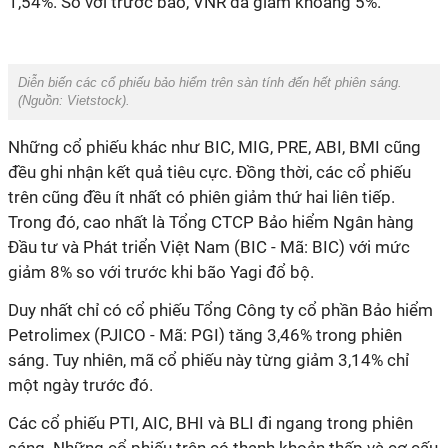
1,54%. So với trước bão, VNR đã giảm khoảng 5%.
Diễn biến các cổ phiếu bảo hiểm trên sàn tính đến hết phiên sáng.
(Nguồn:
Vietstock
).
Những cổ phiếu khác như BIC, MIG, PRE, ABI, BMI cũng
đều ghi nhận kết quả tiêu cực. Đồng thời, các cổ phiếu
trên cũng đều ít nhất có phiên giảm thứ hai liên tiếp.
Trong đó, cao nhất là Tổng CTCP Bảo hiểm Ngân hàng
Đầu tư và Phát triển Việt Nam (BIC - Mã: BIC) với mức
giảm 8% so với trước khi bão Yagi đổ bộ.
Duy nhất chỉ có cổ phiếu Tổng Công ty cổ phần Bảo hiểm
Petrolimex (PJICO - Mã: PGI) tăng 3,46% trong phiên
sáng. Tuy nhiên, mã cổ phiếu này từng giảm 3,14% chỉ
một ngày trước đó.
Các cổ phiếu PTI, AIC, BHI và BLI đi ngang trong phiên