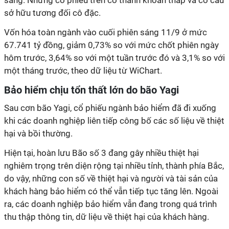
sáng. Những cổ phiếu trên có thanh khoản thấp và cơ cấu
sở hữu tương đối cô đặc.
Vốn hóa toàn ngành vào cuối phiên sáng 11/9 ở mức
67.741 tỷ đồng, giảm 0,73% so với mức chốt phiên ngày
hôm trước, 3,64% so với một tuần trước đó và 3,1% so với
một tháng trước, theo dữ liệu từ WiChart.
Bảo hiểm chịu tổn thất lớn do bão Yagi
Sau cơn bão Yagi, cổ phiếu ngành bảo hiểm đã đi xuống
khi các doanh nghiệp liên tiếp công bố các số liệu về thiệt
hại và bồi thường.
Hiện tại, hoàn lưu Bão số 3 đang gây nhiều thiệt hại
nghiêm trọng trên diện rộng tại nhiều tỉnh, thành phía Bắc,
do vậy, những con số về thiệt hại và người và tài sản của
khách hàng bảo hiểm có thể vẫn tiếp tục tăng lên. Ngoài
ra, các doanh nghiệp bảo hiểm vẫn đang trong quá trình
thu thập thông tin, dữ liệu về thiệt hại của khách hàng.