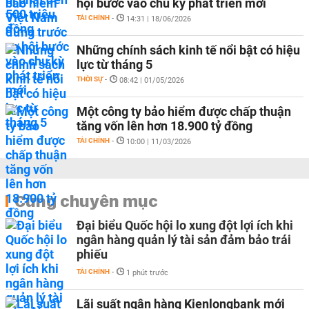
hội bước vào chu kỳ phát triển mới
TÀI CHÍNH
-
14:31 | 18/06/2026
Những chính sách kinh tế nổi bật có hiệu
lực từ tháng 5
THỜI SỰ
-
08:42 | 01/05/2026
Một công ty bảo hiểm được chấp thuận
tăng vốn lên hơn 18.900 tỷ đồng
TÀI CHÍNH
-
10:00 | 11/03/2026
Cùng chuyên mục
Đại biểu Quốc hội lo xung đột lợi ích khi
ngân hàng quản lý tài sản đảm bảo trái
phiếu
TÀI CHÍNH
-
1 phút trước
Lãi suất ngân hàng Kienlongbank mới