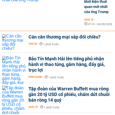
khởi kiện thuế
quan mới nhất
của ông Trump
QUỐC TẾ
-
07:41 | 04/08/2026
Cán cân thương mại sắp đổi chiều?
THỜI SỰ
-
1 phút trước
Bảo Tín Mạnh Hải lên tiếng phủ nhận
hành vi thao túng, găm hàng, đẩy giá,
trục lợi
KINH DOANH
-
1 phút trước
Tập đoàn của Warren Buffett mua ròng
gần 20 tỷ USD cổ phiếu, chấm dứt chuỗi
bán ròng 14 quý
QUỐC TẾ
-
1 phút trước