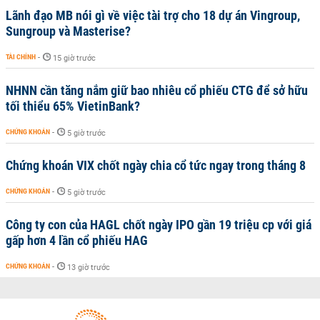
Lãnh đạo MB nói gì về việc tài trợ cho 18 dự án Vingroup,
Sungroup và Masterise?
TÀI CHÍNH
-
15 giờ trước
NHNN cần tăng nắm giữ bao nhiêu cổ phiếu CTG để sở hữu
tối thiểu 65% VietinBank?
CHỨNG KHOÁN
-
5 giờ trước
Chứng khoán VIX chốt ngày chia cổ tức ngay trong tháng 8
CHỨNG KHOÁN
-
5 giờ trước
Công ty con của HAGL chốt ngày IPO gần 19 triệu cp với giá
gấp hơn 4 lần cổ phiếu HAG
CHỨNG KHOÁN
-
13 giờ trước