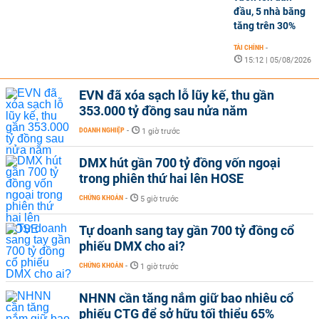
đầu, 5 nhà băng
tăng trên 30%
TÀI CHÍNH
-
15:12 | 05/08/2026
EVN đã xóa sạch lỗ lũy kế, thu gần
353.000 tỷ đồng sau nửa năm
DOANH NGHIỆP
-
1 giờ trước
DMX hút gần 700 tỷ đồng vốn ngoại
trong phiên thứ hai lên HOSE
CHỨNG KHOÁN
-
5 giờ trước
Tự doanh sang tay gần 700 tỷ đồng cổ
phiếu DMX cho ai?
CHỨNG KHOÁN
-
1 giờ trước
NHNN cần tăng nắm giữ bao nhiêu cổ
phiếu CTG để sở hữu tối thiểu 65%