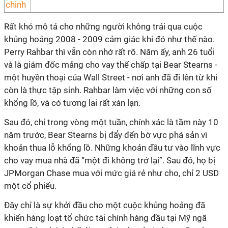
Rất khó mô tả cho những người không trải qua cuộc
khủng hoảng 2008 - 2009 cảm giác khi đó như thế nào.
Perry Rahbar thì vẫn còn nhớ rất rõ. Năm ấy, anh 26 tuổi
và là giám đốc mảng cho vay thế chấp tại Bear Stearns -
một huyền thoại của Wall Street - nơi anh đã đi lên từ khi
còn là thực tập sinh. Rahbar làm việc với những con số
khổng lồ, và có tương lai rất xán lạn.
Sau đó, chỉ trong vòng một tuần, chính xác là tầm này 10
năm trước, Bear Stearns bị đẩy đến bờ vực phá sản vì
khoản thua lỗ khổng lồ. Những khoản đầu tư vào lĩnh vực
cho vay mua nhà đã “một đi không trở lại”. Sau đó, họ bị
JPMorgan Chase mua với mức giá rẻ như cho, chỉ 2 USD
một cổ phiếu.
Đây chỉ là sự khởi đầu cho một cuộc khủng hoảng đã
khiến hàng loạt tổ chức tài chính hàng đầu tại Mỹ ngã