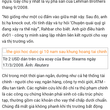
ngựa. Gây chú ý nhất là vụ phá sản của Lehman Brothers
tháng 9/2008.
“Nó giống như một cú đấm vào giữa mặt vậy. Sau đó, anh
bị hạ knock out, rồi tỉnh dậy và tự hỏi ‘Chuyện quái quỷ gì
đang xảy ra thế này’”, Rahbar cho biết. Anh giờ điều hành
dv01 - công ty mình sáng lập nhằm liên kết người cho vay
và thị trường vốn.
Tờ 2 USD dán trên cửa xoay của Bear Stearns ngày
17/3/2008. Ảnh:
Reuters
Chỉ trong một thời gian ngắn, dường như cả hệ thống tài
chính - người cho vay, ngân hàng, công ty môi giới, ATM -
đều tan tành. Các nghiên cứu khi đó chỉ ra thủ phạm chính
là các công cụ chứng khoán phái sinh có cấu trúc phức
tạp, thường gồm các khoản cho vay thế chấp dưới chuẩn.
Chúng đã mất giá không phanh khi thị trường bất động