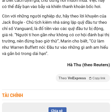
ai biết cách định giá, chứ đừng nói muốn mua. Việc này
có thể đẩy bạn vào bẫy và khiến thanh khoản bốc hơi.
Còn với những người nghiệp dư, hãy theo lời khuyên của
Jack Bogle - Chủ tịch kiêm nhà sáng lập quỹ đầu tư theo
chỉ số Vanguard, là đổ tiền vào các quỹ đầu tư bị động,
giá rẻ. “Người tí hon gần như không có cơ hội đánh bại thị
trường, nên đừng bao giờ thử”, Marin cho biết, “Cứ làm
như Warren Buffett nói: Đầu tư vào những gì anh am hiểu
và gắn bó trong dài hạn”.
Hà Thu (theo Reuters)
Theo
VnExpress
Copy link
TÀI CHÍNH
Chia sẻ