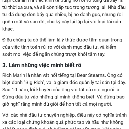
luận của anh là việc kinh tế bùng nổ rồi vỡ tung đã xảy ra
từ thời xa xưa, và sẽ còn tiếp tục trong tương lai. Nhà đầu
tư đã dùng đòn bẩy quá nhiều, bị nó đánh gục, nhưng rồi
quên mất và sau đó, chu kỳ này lại lặp lại với loại tài sản
khác.
Điều chúng ta có thể làm là ý thức được tầm quan trọng
của việc tính toán rủi ro với danh mục đầu tư, và kiểm
soát mọi việc để ngăn chúng trượt khỏi tầm tay.
3. Làm những việc mình biết rõ
Rich Marin là nhân vật nổi tiếng tại Bear Stearns. Ông có
biệt danh “Big Rich”, và là giám đốc quản lý tài sản tại đây.
Sau 10 năm, lời khuyên của ông với tất cả mọi người là:
Đừng đầu tư vào những gì mình không biết. Và đừng bao
giờ nghĩ rằng mình đủ giỏi để hơn tất cả mọi người.
Với các nhà đầu tư chuyên nghiệp, điều này có nghĩa tránh
xa các loại chứng khoán quá phức tạp và hầu như không