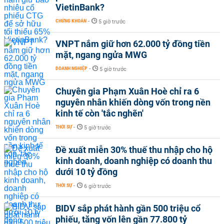
VietinBank?
CHỨNG KHOÁN
-
5 giờ trước
VNPT nắm giữ hơn 62.000 tỷ đồng tiền
mặt, ngang ngửa MWG
DOANH NGHIỆP
-
5 giờ trước
Chuyên gia Phạm Xuân Hoè chỉ ra 6
nguyên nhân khiến dòng vốn trong nền
kinh tế còn 'tắc nghẽn'
THỜI SỰ
-
5 giờ trước
Đề xuất miễn 30% thuế thu nhập cho hộ
kinh doanh, doanh nghiệp có doanh thu
dưới 10 tỷ đồng
THỜI SỰ
-
6 giờ trước
BIDV sắp phát hành gần 500 triệu cổ
phiếu, tăng vốn lên gần 77.800 tỷ