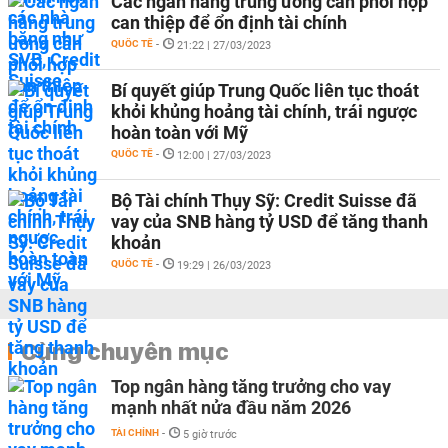
Các ngân hàng trung ương cần phối hợp
can thiệp để ổn định tài chính
QUỐC TẾ
-
21:22 | 27/03/2023
Bí quyết giúp Trung Quốc liên tục thoát
khỏi khủng hoảng tài chính, trái ngược
hoàn toàn với Mỹ
QUỐC TẾ
-
12:00 | 27/03/2023
Bộ Tài chính Thụy Sỹ: Credit Suisse đã
vay của SNB hàng tỷ USD để tăng thanh
khoản
QUỐC TẾ
-
19:29 | 26/03/2023
Cùng chuyên mục
Top ngân hàng tăng trưởng cho vay
mạnh nhất nửa đầu năm 2026
TÀI CHÍNH
-
5 giờ trước