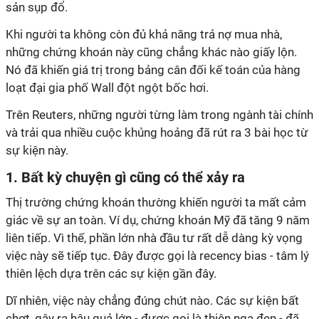
sản sụp đổ.
Khi người ta không còn đủ khả năng trả nợ mua nhà,
những chứng khoán này cũng chẳng khác nào giấy lộn.
Nó đã khiến giá trị trong bảng cân đối kế toán của hàng
loạt đại gia phố Wall đột ngột bốc hơi.
Trên Reuters, những người từng làm trong ngành tài chính
và trải qua nhiều cuộc khủng hoảng đã rút ra 3 bài học từ
sự kiện này.
1. Bất kỳ chuyện gì cũng có thể xảy ra
Thị trường chứng khoán thường khiến người ta mất cảm
giác về sự an toàn. Ví dụ, chứng khoán Mỹ đã tăng 9 năm
liên tiếp. Vì thế, phần lớn nhà đầu tư rất dễ dàng kỳ vọng
việc này sẽ tiếp tục. Đây được gọi là recency bias - tâm lý
thiên lệch dựa trên các sự kiện gần đây.
Dĩ nhiên, việc này chẳng đúng chút nào. Các sự kiện bất
chợt, gây ra hậu quả lớn - được gọi là thiên nga đen - đã