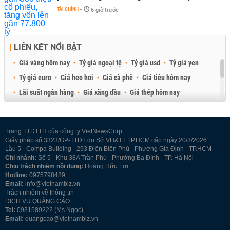
TÀI CHÍNH
-
6 giờ trước
LIÊN KẾT NỔI BẬT
Giá vàng hôm nay
Tỷ giá ngoại tệ
Tỷ giá usd
Tỷ giá yen
Tỷ giá euro
Giá heo hơi
Giá cà phê
Giá tiêu hôm nay
Lãi suất ngân hàng
Giá xăng dầu
Giá thép hôm nay
Giá sầu riêng
Giá thịt heo
Giá gạo
Giá cao su
Best Retail Brokers
Diễn đàn đầu tư Việt Nam 2026
Trang TTĐTTH của công ty VietNewsCorp
Giấy phép số 3323/GP-TTĐT do Sở VH&TT TP.HCM cấp ngày 20/3/2026
Lầu 5 - Compa Building - 293 Điện Biên Phủ - Phường Gia Định - TP.HCM
Chi nhánh:
Số 5 - Khu 38A Trần Phú - Phường Ba Đình - TP. Hà Nội
Chịu trách nhiệm nội dung:
Hoàng Hữu Lợi
Hotline:
0975798489
Email:
info@vietnambiz.vn
Trách nhiệm về thông tin
DỊCH VỤ QUẢNG CÁO
Tel:
0931589222 (Ms Ngọc)
Email:
quangcao@vietnambiz.vn